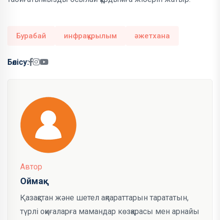
Бурабай
инфрақұрылым
әжетхана
Бөлісу:
Автор
Оймақ
Қазақстан және шетел ақпараттарын тарататын,
түрлі оқиғаларға мамандар көзқарасы мен арнайы