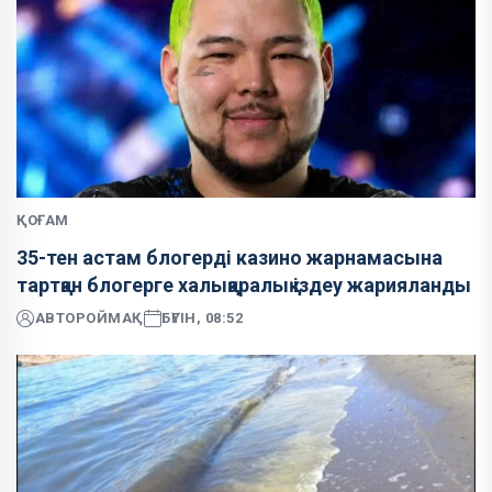
ҚОҒАМ
35-тен астам блогерді казино жарнамасына
тартқан блогерге халықаралық іздеу жарияланды
АВТОР
ОЙМАҚ
БҮГІН, 08:52