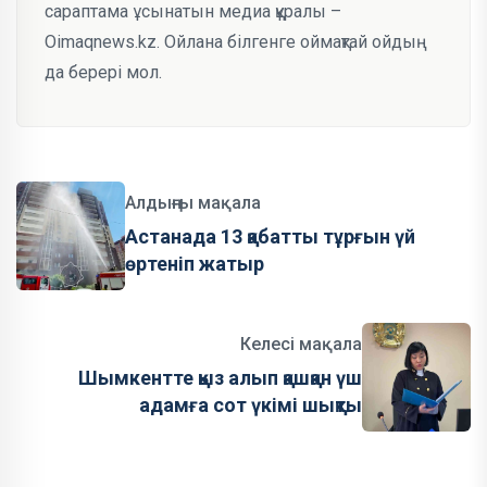
сараптама ұсынатын медиа құралы –
Oimaqnews.kz. Ойлана білгенге оймақтай ойдың
да берері мол.
Алдыңғы мақала
Астанада 13 қабатты тұрғын үй
өртеніп жатыр
Келесі мақала
Шымкентте қыз алып қашқан үш
адамға сот үкімі шықты