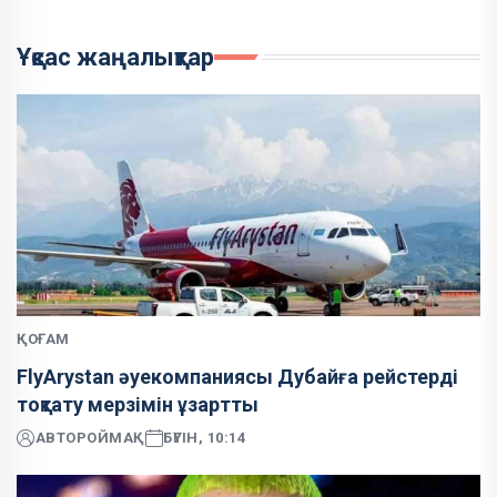
Ұқсас жаңалықтар
ҚОҒАМ
FlyArystan әуекомпаниясы Дубайға рейстерді
тоқтату мерзімін ұзартты
АВТОР
ОЙМАҚ
БҮГІН, 10:14