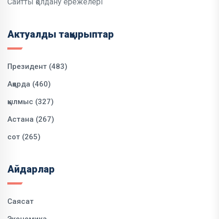
Сайтты қолдану ережелері
Актуалды тақырыптар
Президент (483)
Ақорда (460)
қылмыс (327)
Астана (267)
сот (265)
Айдарлар
Саясат
Экономика