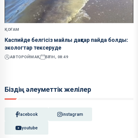
ҚОҒАМ
Каспийде белгісіз майлы дақтар пайда болды:
экологтар тексеруде
АВТОР
ОЙМАҚ
БҮГІН, 08:49
Біздің әлеуметтік желілер
facebook
instagram
youtube