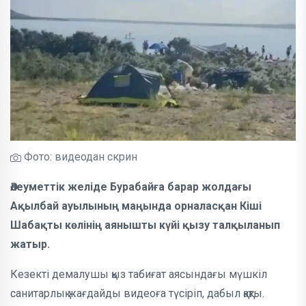
Фото: видеодан скрин
Әлеуметтік желіде Бурабайға барар жолдағы
Ақылбай ауылының маңында орналасқан Кіші
Шабақты көлінің аянышты күйі қызу талқыланып
жатыр.
Кезекті демалушы қыз табиғат аясындағы мүшкіл
санитарлық жағдайды видеоға түсіріп, дабыл қақты.