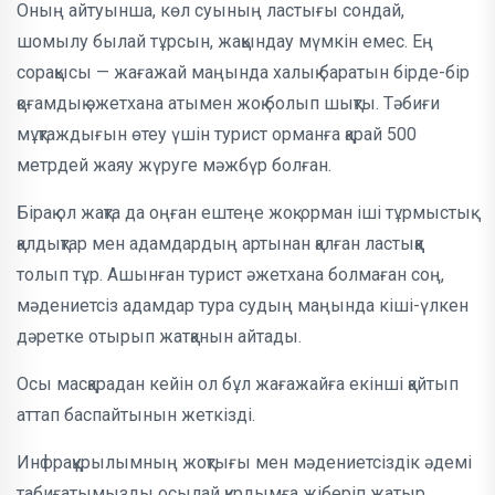
Оның айтуынша, көл суының ластығы сондай,
шомылу былай тұрсын, жақындау мүмкін емес. Ең
сорақысы — жағажай маңында халық баратын бірде-бір
қоғамдық әжетхана атымен жоқ болып шықты. Тәбиғи
мұқтаждығын өтеу үшін турист орманға қарай 500
метрдей жаяу жүруге мәжбүр болған.
Бірақ ол жақта да оңған ештеңе жоқ: орман іші тұрмыстық
қалдықтар мен адамдардың артынан қалған ластыққа
толып тұр. Ашынған турист әжетхана болмаған соң,
мәдениетсіз адамдар тура судың маңында кіші-үлкен
дәретке отырып жатқанын айтады.
Осы масқарадан кейін ол бұл жағажайға екінші қайтып
аттап баспайтынын жеткізді.
Инфрақұрылымның жоқтығы мен мәдениетсіздік әдемі
табиғатымызды осылай құрдымға жіберіп жатыр.