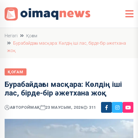
Негізгі
Қоғам
Бурабайдағы масқара: Көлдің іші лас, бірде-бір әжетхана
жоқ
ҚОҒАМ
Бурабайдағы масқара: Көлдің іші
лас, бірде-бір әжетхана жоқ
АВТОР
ОЙМАҚ
23 МАУСЫМ, 2026
311