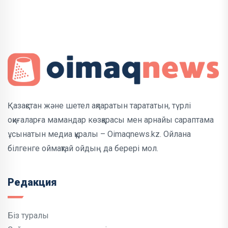
Қазақстан және шетел ақпаратын тарататын, түрлі
оқиғаларға мамандар көзқарасы мен арнайы сараптама
ұсынатын медиа құралы – Oimaqnews.kz. Ойлана
білгенге оймақтай ойдың да берері мол.
Редакция
Біз туралы