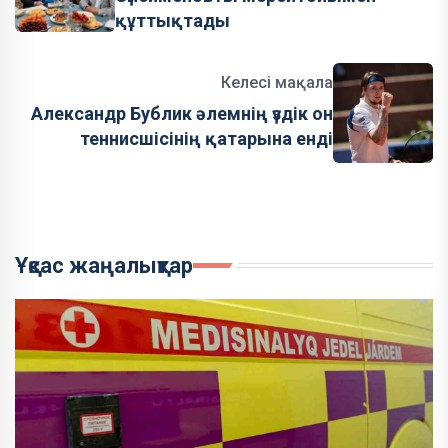
құттықтады
Келесі мақала
Александр Бублик әлемнің үздік он
теннисшісінің қатарына енді
Ұқсас жаңалықтар