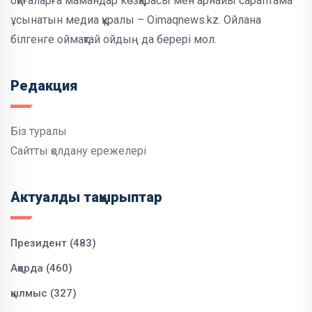
оқиғаларға мамандар көзқарасы мен арнайы сараптама
ұсынатын медиа құралы – Oimaqnews.kz. Ойлана
білгенге оймақтай ойдың да берері мол.
Редакция
Біз туралы
Сайтты қолдану ережелері
Актуалды тақырыптар
Президент (483)
Ақорда (460)
қылмыс (327)