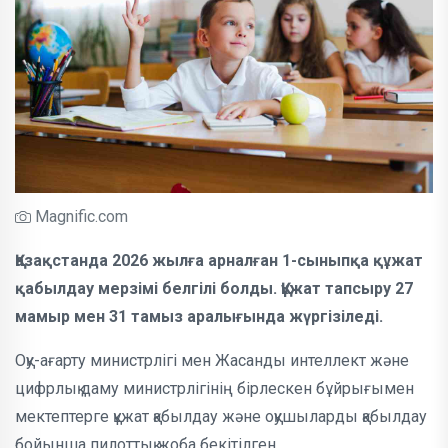
Magnific.com
Қазақстанда 2026 жылға арналған 1-сыныпқа құжат
қабылдау мерзімі белгілі болды. Құжат тапсыру 27
мамыр мен 31 тамыз аралығында жүргізіледі.
Оқу-ағарту министрлігі мен Жасанды интеллект және
цифрлық даму министрлігінің бірлескен бұйрығымен
мектептерге құжат қабылдау және оқушыларды қабылдау
бойынша пилоттық жоба бекітілген.