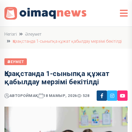
Негізгі
Әлеумет
Қазақстанда 1-сыныпқа құжат қабылдау мерзімі бекітілді
ӘЛЕУМЕТ
Қазақстанда 1-сыныпқа құжат
қабылдау мерзімі бекітілді
АВТОР
ОЙМАҚ
18 МАМЫР, 2026
528