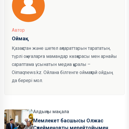
Автор
Оймақ
Қазақстан және шетел ақпараттарын тарататын,
түрлі оқиғаларға мамандар көзқарасы мен арнайы
сараптама ұсынатын медиа құралы –
Oimaqnews.kz. Ойлана білгенге оймақтай ойдың
да берері мол.
Алдыңғы мақала
Мемлекет басшысы Олжас
Сүлейменовты мерейтойымен