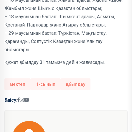
– 10 маусымнан бастап: Алматы қаласы, Ақмола, Ақтөбе,
Жамбыл және Шығыс Қазақстан облыстары;
– 18 маусымнан бастап: Шымкент қаласы, Алматы,
Қостанай, Павлодар және Атырау облыстары;
– 29 маусымнан бастап: Түркістан, Маңғыстау,
Қарағанды, Солтүстік Қазақстан және Ұлытау
облыстары.
Құжат қабылдау 31 тамызға дейін жалғасады.
мектеп
1-сынып
қабылдау
Бөлісу: