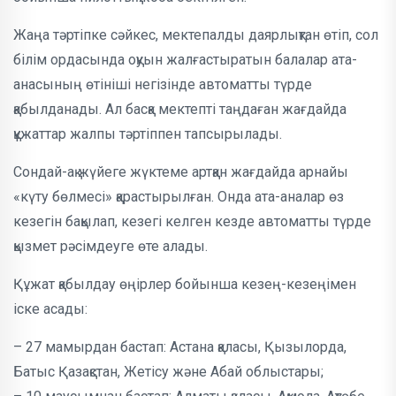
Жаңа тәртіпке сәйкес, мектепалды даярлықтан өтіп, сол
білім ордасында оқуын жалғастыратын балалар ата-
анасының өтініші негізінде автоматты түрде
қабылданады. Ал басқа мектепті таңдаған жағдайда
құжаттар жалпы тәртіппен тапсырылады.
Сондай-ақ жүйеге жүктеме артқан жағдайда арнайы
«күту бөлмесі» қарастырылған. Онда ата-аналар өз
кезегін бақылап, кезегі келген кезде автоматты түрде
қызмет рәсімдеуге өте алады.
Құжат қабылдау өңірлер бойынша кезең-кезеңімен
іске асады:
– 27 мамырдан бастап: Астана қаласы, Қызылорда,
Батыс Қазақстан, Жетісу және Абай облыстары;