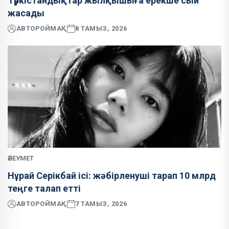
Түркістандықтар жылқышыға ерекше сый
жасады
АВТОР
ОЙМАҚ
8 ТАМЫЗ, 2026
ӘЛЕУМЕТ
Нұрай Серікбай ісі: жәбірленуші тарап 10 млрд
теңге талап етті
АВТОР
ОЙМАҚ
7 ТАМЫЗ, 2026