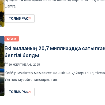
Elantra.
ТОЛЫҒЫРАҚ
ҚОҒАМ
Екі вилланың 20,7 миллиардқа сатылға
белгілі болды
20 ЖЕЛТОҚСАН, 2025
Кейбір мүліктер мемлекет меншігіне қайтарылып, тікел
Ұлттық музейге тапсырылған.
ТОЛЫҒЫРАҚ