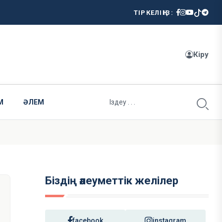
ТІРКЕЛІҢІЗ:
Кіру
М
ӘЛЕМ
Біздің әлеуметтік желілер
facebook
instagram