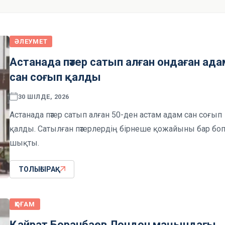
ӘЛЕУМЕТ
Астанада пәтер сатып алған ондаған ада
сан соғып қалды
30 ШІЛДЕ, 2026
Астанада пәтер сатып алған 50-ден астам адам сан соғып
қалды. Сатылған пәтерлердің бірнеше қожайыны бар бо
шықты.
ТОЛЫҒЫРАҚ
ҚОҒАМ
Қайрат Боранбаев Лондон маңындағы