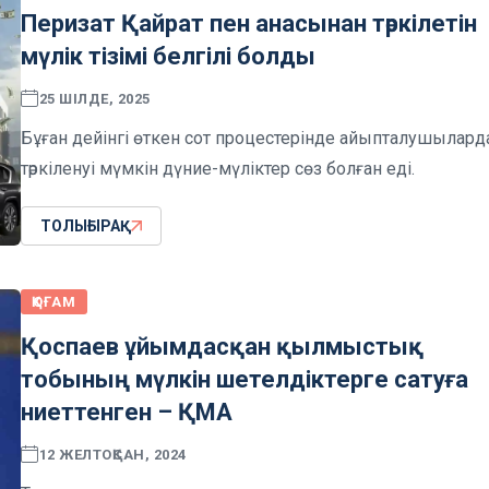
Перизат Қайрат пен анасынан тәркілетін
мүлік тізімі белгілі болды
25 ШІЛДЕ, 2025
Бұған дейінгі өткен сот процестерінде айыпталушылард
тәркіленуі мүмкін дүние-мүліктер сөз болған еді.
ТОЛЫҒЫРАҚ
ҚОҒАМ
Қоспаев ұйымдасқан қылмыстық
тобының мүлкін шетелдіктерге сатуға
ниеттенген – ҚМА
12 ЖЕЛТОҚСАН, 2024