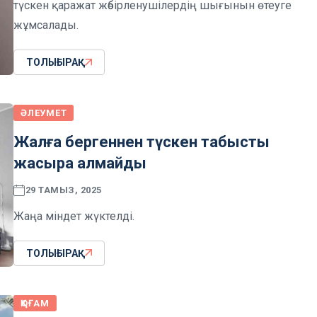
түскен қаражат жәбірленушілердің шығынын өтеуге
жұмсалады.
ТОЛЫҒЫРАҚ
ӘЛЕУМЕТ
Жалға бергеннен түскен табысты
жасыра алмайды
29 ТАМЫЗ, 2025
Жаңа міндет жүктелді.
ТОЛЫҒЫРАҚ
ҚОҒАМ