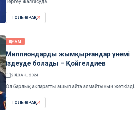
Тергеу жалғасуда.
ТОЛЫҒЫРАҚ
ҚОҒАМ
Миллиондарды жымқырғандар үнемі
іздеуде болады – Қойгелдиев
2 ҚАЗАН, 2024
Ол барлық ақпаратты ашып айта алмайтынын жеткізді.
ТОЛЫҒЫРАҚ