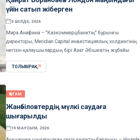
үйін сатып жіберген
3 ШІЛДЕ, 2026
Мира Анафина – "Казкоммерцбанктің" бұрынғы
директоры, Meridian Capital инвестициялық холдингінің
негізін қалаушылардың бірі Азат Әбішевтің жұбайы.
ТОЛЫҒЫРАҚ
ҚОҒАМ
Жанәбіловтердің мүлкі саудаға
шығарылды
19 МАУСЫМ, 2026
Аукционға шығарылған сегіз көліктің барлығы – Hyunda