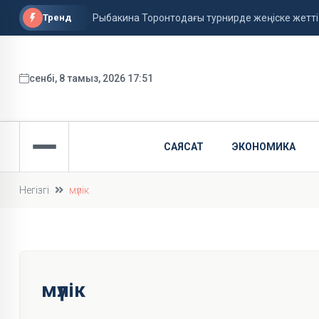
Тренд
Рыбакина Торонтодағы турнирде жеңіске жетті
Қазақстанда аптап ыстық сақталады
Украина КҚК нысандарға шабуыл жасамауға уәд
сенбі, 8 тамыз, 2026 17:51
САЯСАТ
ЭКОНОМИКА
Негізгі
мүлік
мүлік