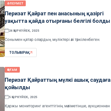
ӘЛЕУМЕТ
Перизат Қайрат пен анасының қазіргі
уақытта қайда отырғаны белгілі болды
24 ҚЫРКҮЙЕК, 2025
Сонымен қатар олардың мүліктері әлі тәркіленбеген.
ТОЛЫҒЫРАҚ
ҚОҒАМ
Перизат Қайраттың мүлкі ашық саудаға
қойылды
5 ҚЫРКҮЙЕК, 2025
Қаржы мониторинг агенттігінің мәліметінше, аукционнан