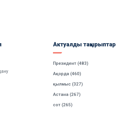
я
Актуалды тақырыптар
Президент (483)
дану
Ақорда (460)
қылмыс (327)
Астана (267)
сот (265)