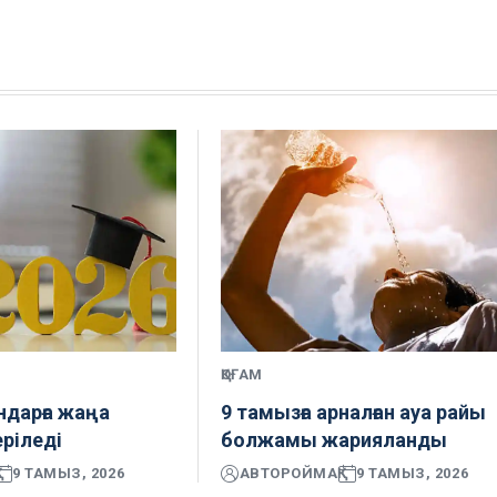
ҚОҒАМ
ндарға жаңа
9 тамызға арналған ауа райы
еріледі
болжамы жарияланды
9 ТАМЫЗ, 2026
АВТОР
ОЙМАҚ
9 ТАМЫЗ, 2026