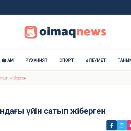
пты
 болады
ҚОҒАМ
РУХАНИЯТ
СПОРТ
ӘЛЕУМЕТ
ТАНЫ
атып жіберген
ндағы үйін сатып жіберген