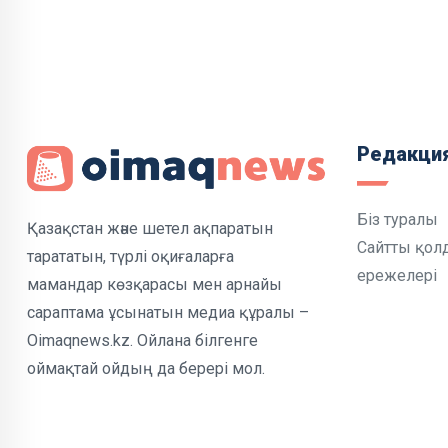
Редакци
Біз туралы
Қазақстан және шетел ақпаратын
Сайтты қол
тарататын, түрлі оқиғаларға
ережелері
мамандар көзқарасы мен арнайы
сараптама ұсынатын медиа құралы –
Oimaqnews.kz. Ойлана білгенге
оймақтай ойдың да берері мол.