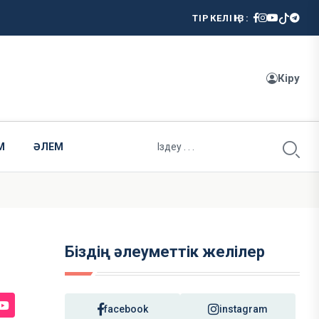
ТІРКЕЛІҢІЗ:
Кіру
М
ӘЛЕМ
Біздің әлеуметтік желілер
facebook
instagram