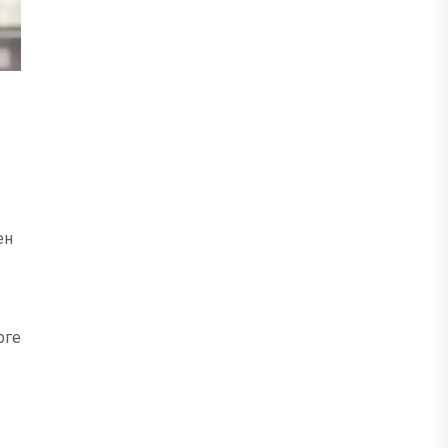
ен
рге