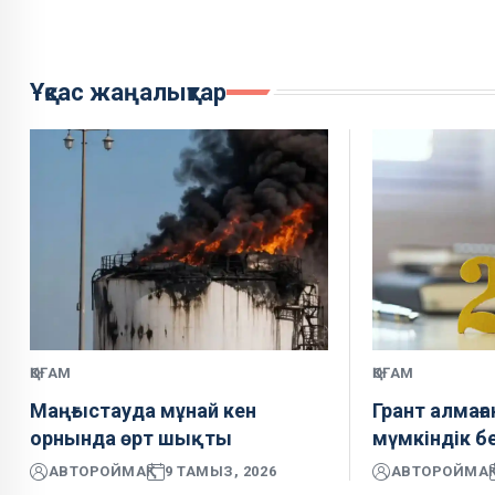
Ұқсас жаңалықтар
ҚОҒАМ
ҚОҒАМ
Маңғыстауда мұнай кен
Грант алмаға
орнында өрт шықты
мүмкіндік б
АВТОР
ОЙМАҚ
9 ТАМЫЗ, 2026
АВТОР
ОЙМАҚ