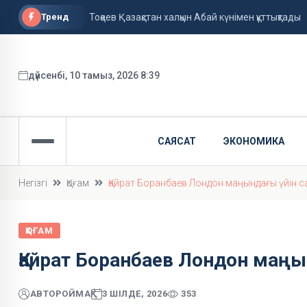
Тренд
Тоқаев Қазақстан халқын Абай күнімен құттықтады
Ақтауда тоғызыншы қабаттан құлаған әйел қаза та
Астанада осы апта жауын-шашынсыз әрі ыстық
дүйсенбі, 10 тамыз, 2026 8:39
САЯСАТ
ЭКОНОМИКА
Негізгі
Қоғам
Қайрат Боранбаев Лондон маңындағы үйін с
ҚОҒАМ
Қайрат Боранбаев Лондон маңы
АВТОР
ОЙМАҚ
3 ШІЛДЕ, 2026
353