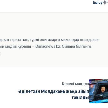
Бөлісу:
тарын тарататын, түрлі оқиғаларға мамандар көзқарасы
н медиа құралы – Oimaqnews.kz. Ойлана білгенге
.
Келесі мақала
Әділетхан Молдаханға жаңа айып
тағылды