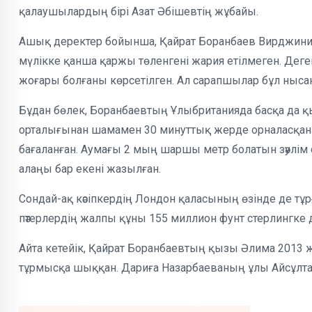
қалаушылардың бірі Азат Әбішевтің жұбайы.
Ашық деректер бойынша, Қайрат Боранбаев Вирджиния-У
мүлікке қанша қаржы төленгені жария етілмеген. Дег
жоғары болғаны көрсетілген. Ал сарапшылар бұл ныса
Бұдан бөлек, Боранбаевтың Ұлыбританияда басқа да 
орталығынан шамамен 30 минуттық жерде орналасқан т
бағаланған. Аумағы 2 мың шаршы метр болатын зәулім са
алаңы бар екені жазылған.
Сондай-ақ кәсіпкердің Лондон қаласының өзінде де тұр
пәтерлердің жалпы құны 155 миллион фунт стерлингке 
Айта кетейік, Қайрат Боранбаевтың қызы Әлима 2013
тұрмысқа шыққан. Дариға Назарбаеваның ұлы Айсұлт