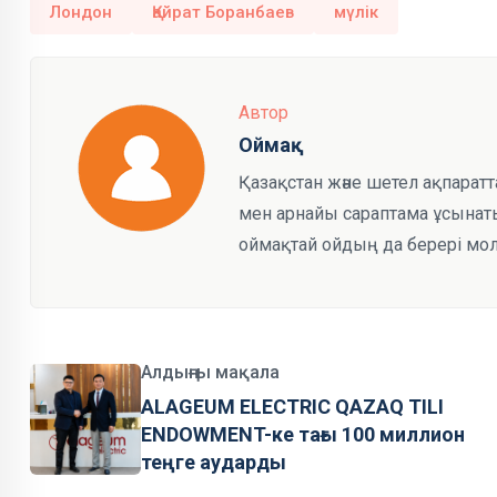
Лондон
Қайрат Боранбаев
мүлік
Автор
Оймақ
Қазақстан және шетел ақпарат
мен арнайы сараптама ұсынаты
оймақтай ойдың да берері мол
Алдыңғы мақала
ALAGEUM ELECTRIC QAZAQ TILI
ENDOWMENT-ке тағы 100 миллион
теңге аударды