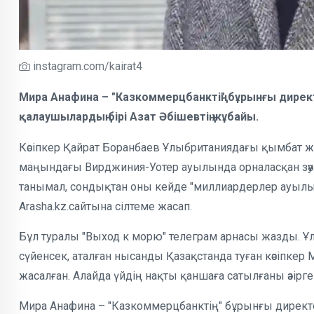
instagram.com/kairat4
Мира Анафина – "Казкоммерцбанктің" бұрынғы директо
қалаушылардың бірі Азат Әбішевтің жұбайы.
Кәсіпкер Қайрат Боранбаев Ұлыбританиядағы қымбат ж
маңындағы Вирджиния-Уотер ауылында орналасқан зәул
танымал, сондықтан оны кейде "миллиардерлер ауылы"
Arasha.kz.сайтына сілтеме жасап.
Бұл туралы "Выход к морю" телеграм арнасы жазды. Ұ
сүйенсек, аталған нысанды Қазақстанда туған кәсіпке
жасалған. Алайда үйдің нақты қаншаға сатылғаны әзірге 
Мира Анафина – "Казкоммерцбанктің" бұрынғы директоры