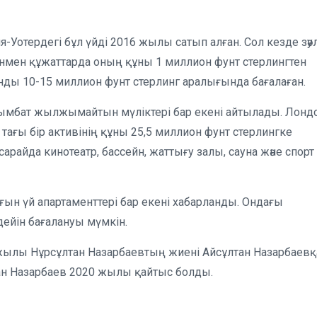
отердегі бұл үйді 2016 жылы сатып алған. Сол кезде зәу
енмен құжаттарда оның құны 1 миллион фунт стерлингтен
нды 10-15 миллион фунт стерлинг аралығында бағалаған.
қымбат жылжымайтын мүліктері бар екені айтылады. Лонд
ағы бір активінің құны 25,5 миллион фунт стерлингке
райда кинотеатр, бассейн, жаттығу залы, сауна және спорт
ғын үй апартаменттері бар екені хабарланды. Ондағы
дейін бағалануы мүмкін.
 жылы Нұрсұлтан Назарбаевтың жиені Айсұлтан Назарбаевқ
ан Назарбаев 2020 жылы қайтыс болды.