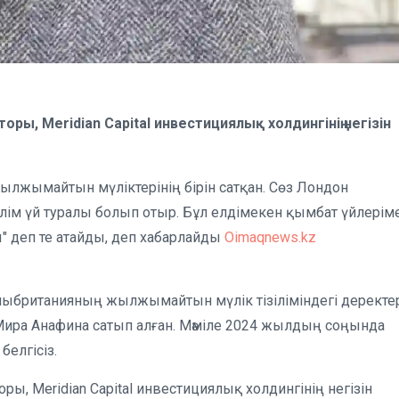
ры, Meridian Capital инвестициялық холдингінің негізін
ылжымайтын мүліктерінің бірін сатқан. Сөз Лондон
ім үй туралы болып отыр. Бұл елдімекен қымбат үйлерім
 деп те атайды, деп хабарлайды
Oimaqnews.kz
лыбританияның жылжымайтын мүлік тізіліміндегі деректе
р Мира Анафина сатып алған. Мәміле 2024 жылдың соңында
белгісіз.
, Meridian Capital инвестициялық холдингінің негізін