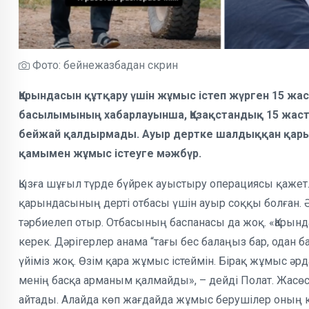
Фото: бейнежазбадан скрин
Қарындасын құтқару үшін жұмыс істеп жүрген 15 жа
басылымының хабарлауынша, Қазақстандық 15 жас
бейжай қалдырмады. Ауыр дертке шалдыққан қарынд
қамымен жұмыс істеуге мәжбүр.
Қызға шұғыл түрде бүйрек ауыстыру операциясы қажет
қарындасының дерті отбасы үшін ауыр соққы болған. Ә
тәрбиелеп отыр. Отбасының баспанасы да жоқ. «Қарын
керек. Дәрігерлер анама “тағы бес балаңыз бар, одан 
үйіміз жоқ. Өзім қара жұмыс істеймін. Бірақ жұмыс ә
менің басқа арманым қалмайды», – дейді Полат. Жас
айтады. Алайда көп жағдайда жұмыс берушілер оның 