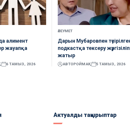
ӘЛЕУМЕТ
а алимент
Дарын Мубаровпен түсірілге
ер жауапқа
подкастқа тексеру жүргізіліп
жатыр
Қ
6 ТАМЫЗ, 2026
АВТОР
ОЙМАҚ
5 ТАМЫЗ, 2026
я
Актуалды тақырыптар