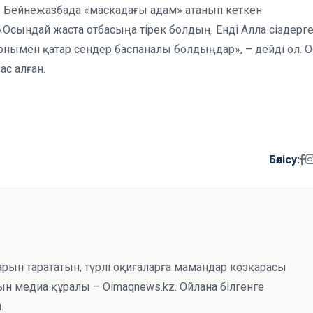
н. Бейнежазбада «маскадағы адам» атанып кеткен
сындай жаста отбасыңа тірек болдың. Енді Алла сіздерг
 Сонымен қатар сендер баспаналы болдыңдар», – дейді ол. 
ас алған.
Бөлісу:
тарын тарататын, түрлі оқиғаларға мамандар көзқарасы
н медиа құралы – Oimaqnews.kz. Ойлана білгенге
.