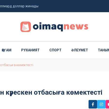
миллиард доллар жинады
 ұшты
ҚОҒАМ
РУХАНИЯТ
СПОРТ
ӘЛЕУМЕТ
ТАНЫ
н отбасыға көмектесті
н күрескен отбасыға көмектесті