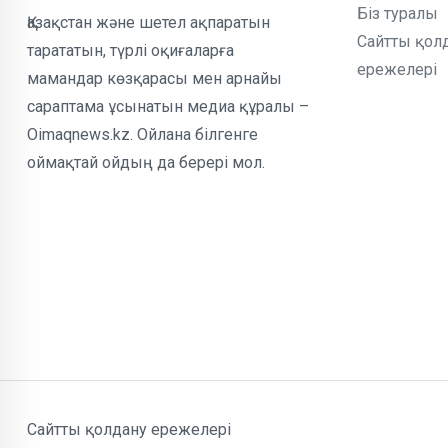
Біз туралы
Қазақстан және шетел ақпаратын
Сайтты қол
тарататын, түрлі оқиғаларға
ережелері
мамандар көзқарасы мен арнайы
сараптама ұсынатын медиа құралы –
Oimaqnews.kz. Ойлана білгенге
оймақтай ойдың да берері мол.
Сайтты қолдану ережелері