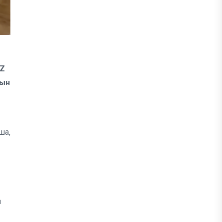
KZ
рын
ша,
н