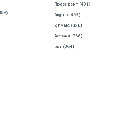
Президент (481)
дану
Ақорда (459)
қылмыс (326)
Астана (266)
сот (264)