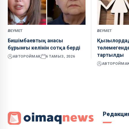
ӘЛЕУМЕТ
ӘЛЕУМЕТ
Бишімбаевтың анасы
Қызылордад
бұрынғы келінін сотқа берді
төлемегенд
тартылды
АВТОР
ОЙМАҚ
6 ТАМЫЗ, 2026
АВТОР
ОЙМА
Редакци