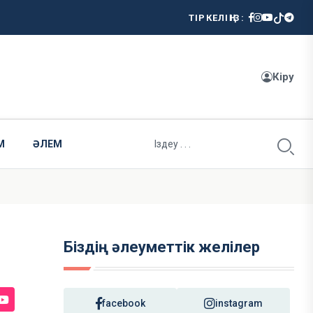
ТІРКЕЛІҢІЗ:
Кіру
М
ӘЛЕМ
Біздің әлеуметтік желілер
facebook
instagram