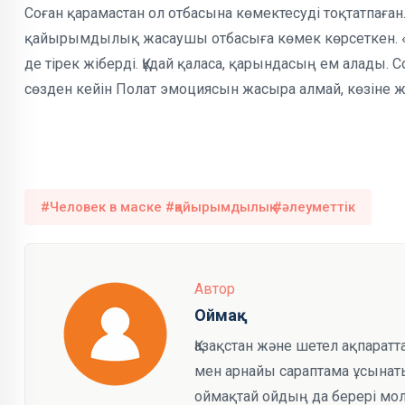
Соған қарамастан ол отбасына көмектесуді тоқтатпаға
қайырымдылық жасаушы отбасыға көмек көрсеткен. «О
де тірек жіберді. Құдай қаласа, қарындасың ем алады.
сөзден кейін Полат эмоциясын жасыра алмай, көзіне ж
#Человек в маске #қайырымдылық #әлеуметтік
Автор
Оймақ
Қазақстан және шетел ақпарат
мен арнайы сараптама ұсынаты
оймақтай ойдың да берері мол