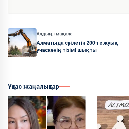
Алдыңғы мақала
Алматыда сүрілетін 200-ге жуық
учаскенің тізімі шықты
Ұқсас жаңалықтар