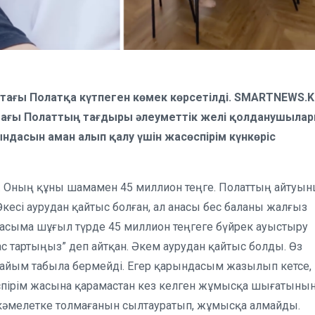
стағы Полатқа күтпеген көмек көрсетілді. SMARTNEWS.
тағы Полаттың тағдыры әлеуметтік желі қолданушыла
асын аман алып қалу үшін жасөспірім күнкөріс
. Оның құны шамамен 45 миллион теңге. Полаттың айтуын
кесі аурудан қайтыс болған, ал анасы бес баланы жалғыз
дасыма шұғыл түрде 45 миллион теңгеге бүйрек ауыстыру
бас тартыңыз” деп айтқан. Әкем аурудан қайтыс болды. Өз
рдайым табыла бермейді. Егер қарындасым жазылып кетсе,
өспірім жасына қарамастан кез келген жұмысқа шығатыны
кәмелетке толмағанын сылтауратып, жұмысқа алмайды.