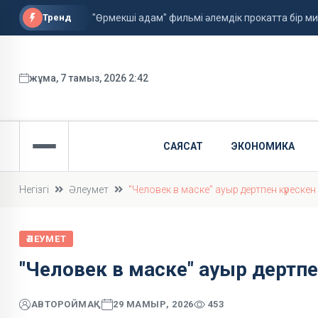
Тренд
"Өрмекші адам" фильмі әлемдік прокатта бір 
Астанада алғаш рет жолаушысы бар аэротакси
ФИФА басшысы қызметін сақтап қалды
жұма, 7 тамыз, 2026 2:42
САЯСАТ
ЭКОНОМИКА
Негізгі
Әлеумет
"Человек в маске" ауыр дертпен күреске
ӘЛЕУМЕТ
"Человек в маске" ауыр дертпе
АВТОР
ОЙМАҚ
29 МАМЫР, 2026
453