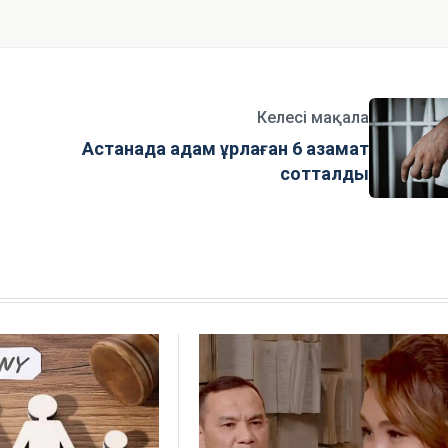
Келесі мақала
Астанада адам ұрлаған 6 азамат
сотталды