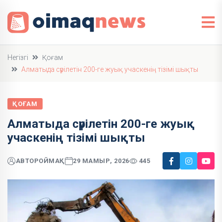
Негізгі
Қоғам
Алматыда сүрілетін 200-ге жуық учаскенің тізімі шықты
ҚОҒАМ
Алматыда сүрілетін 200-ге жуық
учаскенің тізімі шықты
АВТОР
ОЙМАҚ
29 МАМЫР, 2026
445