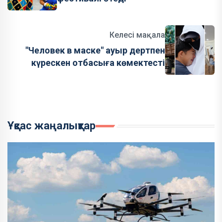
Келесі мақала
"Человек в маске" ауыр дертпен
күрескен отбасыға көмектесті
Ұқсас жаңалықтар