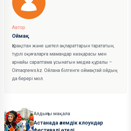
Автор
Оймақ
Қазақстан және шетел ақпараттарын тарататын,
түрлі оқиғаларға мамандар көзқарасы мен
арнайы сараптама ұсынатын медиа құралы –
Oimaqnews.kz. Ойлана білгенге оймақтай ойдың
да берері мол.
Алдыңғы мақала
Астанада әлемдік клоундар
фестивалі өтеді