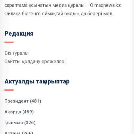
сараптама ұсынатын медиа құралы – Oimaqnews.kz.
Ойлана білгенге оймақтай ойдың да берері мол.
Редакция
Біз туралы
Сайтты қолдану ережелері
Актуалды тақырыптар
Президент (481)
Ақорда (459)
қылмыс (326)
Астана (266)