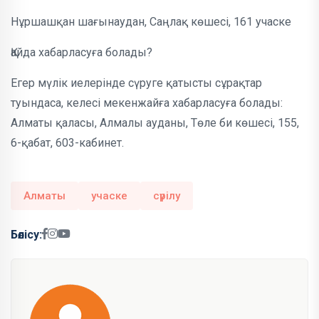
Нұршашқан шағынаудан, Саңлақ көшесі, 161 учаске
Қайда хабарласуға болады?
Егер мүлік иелерінде сүруге қатысты сұрақтар
туындаса, келесі мекенжайға хабарласуға болады:
Алматы қаласы, Алмалы ауданы, Төле би көшесі, 155,
6-қабат, 603-кабинет.
Алматы
учаске
сүрілу
Бөлісу: