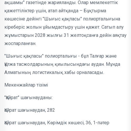
ақшамы" газетінде жарияланды. Олар мемлекеттік
қажеттіліктер үшін, атап айтқанда – Бұқтырма
көшесіне дейінгі "Шығыс қақпасы" полиорталығына
кіреберіс жолын ұйымдастыру үшін қажет. Сатып алу
жұмыстарын 2028 жылғы 31 желтоқсанға дейін аяқтау
жоспарланған.
"Шығыс қақпасы" полиорталығы - бұл Талғар және
Құлжа тасжолдарының қиылысындағы аудан. Мұнда
Алматының логистикалық хабы орналасады.
Мекенжайлар тізімі
"Қайрат" шағынауданы:
Қайрат шағынаудан, 282
Қайрат шағынаудан, Көрімдік көшесі, 36, 1-пәтер