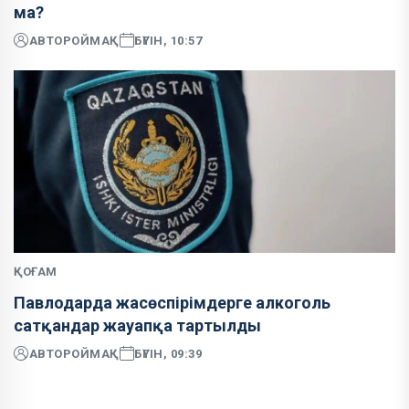
ма?
АВТОР
ОЙМАҚ
БҮГІН, 10:57
ҚОҒАМ
Павлодарда жасөспірімдерге алкоголь
сатқандар жауапқа тартылды
АВТОР
ОЙМАҚ
БҮГІН, 09:39