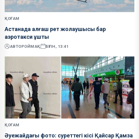
ҚОҒАМ
Астанада алғаш рет жолаушысы бар
аэротакси ұшты
АВТОР
ОЙМАҚ
БҮГІН, 13:41
ҚОҒАМ
Әуежайдағы фото: суреттегі кісі Қайсар Қамза