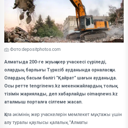
Фото:depositphotos.com
Алматыда 200-ге жуық жер учаскесі сүріледі,
олардың барлығы Түрксіб ауданында орналасқан.
Олардың басым бөлігі "Қайрат" шағын ауданыда.
Осы ретте tengrinews.kz мекенжайлардың толық
тізімін жариялады, деп хабарлайды oimaqnews.kz
аталмыш порталға сілтеме жасап.
Қала әкімінің жер учаскелерін мемлекет мұқтажы үшін
алу туралы қаулысы қалалық "Алматы