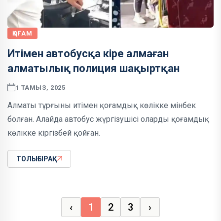
ҚОҒАМ
Итімен автобусқа кіре алмаған
алматылық полиция шақыртқан
1 ТАМЫЗ, 2025
Алматы тұрғыны итімен қоғамдық көлікке мінбек
болған. Алайда автобус жүргізушісі оларды қоғамдық
көлікке кіргізбей қойған.
ТОЛЫҒЫРАҚ
‹
1
2
3
›