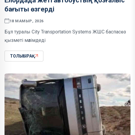
Елордада жеті автобустың қозғалыс
бағыты өзгерді
18 МАМЫР, 2026
Бұл туралы City Transportation Systems ЖШС баспасөз
қызметі мәлімдеді
ТОЛЫҒЫРАҚ