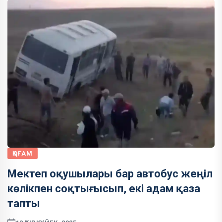
ҚОҒАМ
Мектеп оқушылары бар автобус жеңіл
көлікпен соқтығысып, екі адам қаза
тапты