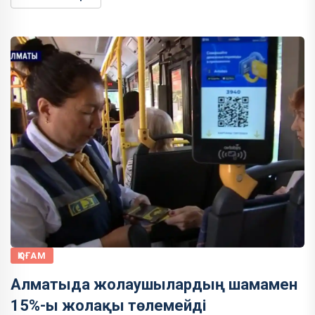
ҚОҒАМ
Алматыда жолаушылардың шамамен
15%-ы жолақы төлемейді