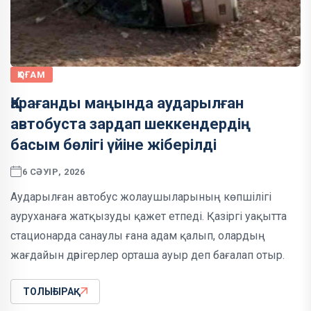
ҚОҒАМ
Қарағанды маңында аударылған
автобуста зардап шеккендердің
басым бөлігі үйіне жіберілді
6 СӘУІР, 2026
Аударылған автобус жолаушыларының көпшілігі
ауруханаға жатқызуды қажет етпеді. Қазіргі уақытта
стационарда санаулы ғана адам қалып, олардың
жағдайын дәрігерлер орташа ауыр деп бағалап отыр.
ТОЛЫҒЫРАҚ