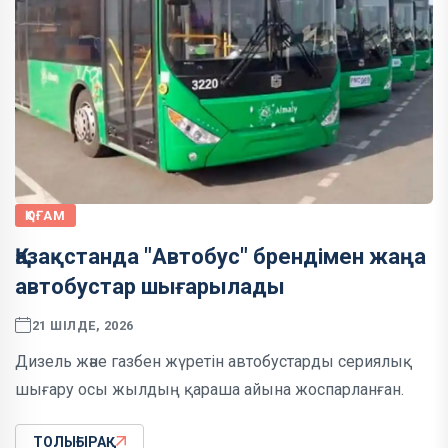
ҚОҒАМ
Қазақстанда "Автобус" брендімен жаңа
автобустар шығарылады
21 ШІЛДЕ, 2026
Дизель және газбен жүретін автобустарды сериялық
шығару осы жылдың қараша айына жоспарланған.
ТОЛЫҒЫРАҚ