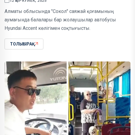
12 ҚЫРКҮЙЕК, 2025
Алматы облысында "Сокол" саяжай қоғамының
аумағында балалары бар жолаушылар автобусы
Hyundai Accent көлігімен соқтығысты.
ТОЛЫҒЫРАҚ