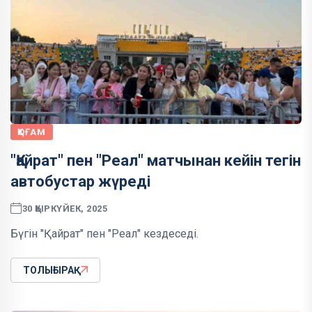
ҚОҒАМ
"Қайрат" пен "Реал" матчынан кейін тегін
автобустар жүреді
30 ҚЫРКҮЙЕК, 2025
Бүгін "Қайрат" пен "Реал" кездеседі.
ТОЛЫҒЫРАҚ