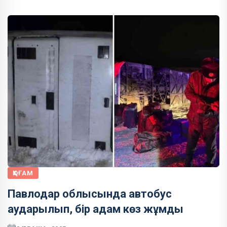
ҚОҒАМ
Павлодар облысында автобус
аударылып, бір адам көз жұмды