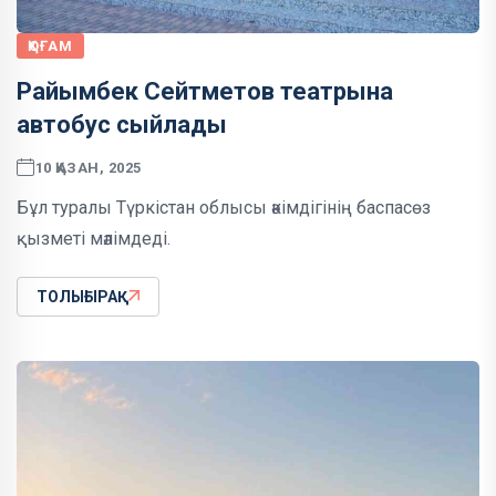
ҚОҒАМ
Райымбек Сейтметов театрына
автобус сыйлады
10 ҚАЗАН, 2025
Бұл туралы Түркістан облысы әкімдігінің баспасөз
қызметі мәлімдеді.
ТОЛЫҒЫРАҚ