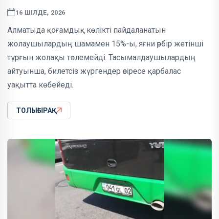
16 ШІЛДЕ, 2026
Алматыда қоғамдық көлікті пайдаланатын
жолаушылардың шамамен 15%-ы, яғни әрбір жетінші
тұрғын жолақы төлемейді. Тасымалдаушылардың
айтуынша, билетсіз жүргендер әсіресе қарбалас
уақытта көбейеді.
ТОЛЫҒЫРАҚ