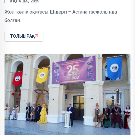
8 ҚАРАША, 2025
Жол-көлік оқиғасы Шідерті – Астана тасжолында
болған.
ТОЛЫҒЫРАҚ