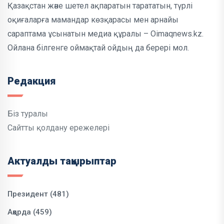
Қазақстан және шетел ақпаратын тарататын, түрлі
оқиғаларға мамандар көзқарасы мен арнайы
сараптама ұсынатын медиа құралы – Oimaqnews.kz.
Ойлана білгенге оймақтай ойдың да берері мол.
Редакция
Біз туралы
Сайтты қолдану ережелері
Актуалды тақырыптар
Президент (481)
Ақорда (459)