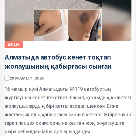
ҚОҒАМ
Алматыда автобус кенет тоқтап
жолаушының қабырғасы сынған
29 МАМЫР, 2026
16 мамыр күні Алматыдағы №119 автобустың
жүргізушісі кенет тежегішті басып, қоғамдық көліктегі
жолаушылардың бірі қатты зардап шеккен. Егже
жастағы әйелдің қабырғасы сынып кеткен. Жәбірленуші
тарап полция оқиға орнына келген жоқ, жүргізушіге
шара қабылданбады деп арызданды.