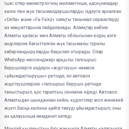
Ішкі істер министрлігінің мәліметінше, қаскүнемдер
көлік пен жүк тасымалдаушыларды іздеуге арналған
«Della» және «Fa-Fa.kz» сияқты танымал сервистерді
өз мақсаттарына пайдаланады. Алаяқтар көбіне
Алматы қаласы мен Алматы облысынан елдің өзге
өңірлеріне бағытталған жүк тасымалы туралы
хабарландыруларды бақылап отырады. Олар
WhatsApp мессенджері арқылы тапсырыс
берушілерге өздерін «жүргізуші» немесе
«ұйымдастырушы» ретінде, ал автовоз
жүргізушілеріне «тапсырыс беруші» ретінде
таныстырып, қос тараптың сеніміне кіреді. Автовоз
Алматыдан шыққаннан кейін, күдіктілер жол жөнекей
жүкті басқа көлікке қайта тиеуді ұйымдастырып, оны
өз қалауынша иемденіп кетеді.
Мұндай қылмыстың бірі жақында Алматы қаласында