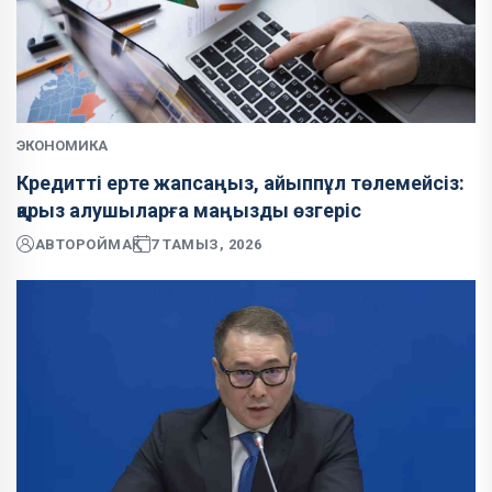
ЭКОНОМИКА
Кредитті ерте жапсаңыз, айыппұл төлемейсіз:
қарыз алушыларға маңызды өзгеріс
АВТОР
ОЙМАҚ
7 ТАМЫЗ, 2026