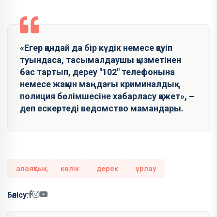
«Егер қандай да бір күдік немесе қауіп
туындаса, тасымалдаушы қызметінен
бас тартып, дереу "102" телефонына
немесе жақын маңдағы криминалдық
полиция бөлімшесіне хабарласу қажет», –
деп ескертеді ведомство мамандары.
алаяқтық
көлік
дерек
ұрлау
Бөлісу: