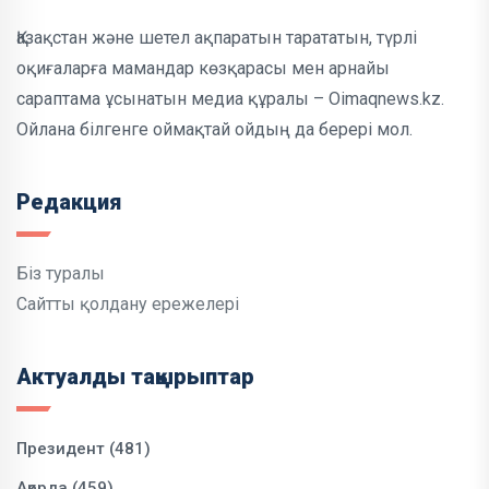
Қазақстан және шетел ақпаратын тарататын, түрлі
оқиғаларға мамандар көзқарасы мен арнайы
сараптама ұсынатын медиа құралы – Oimaqnews.kz.
Ойлана білгенге оймақтай ойдың да берері мол.
Редакция
Біз туралы
Сайтты қолдану ережелері
Актуалды тақырыптар
Президент (481)
Ақорда (459)