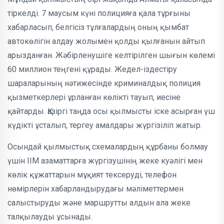
тіркелді. 7 маусым күні полицияға қала тұрғыны
хабарласып, белгісіз тұлғалардың оның қымбат
автокөлігін алдау жолымен қолды қылғанын айтып
арызданған. Жәбірленушіге келтірілген шығын көлемі
60 миллион теңгені құрады. Жедел-іздестіру
шараларының нәтижесінде криминалдық полиция
қызметкерлері ұрланған көлікті тауып, иесіне
қайтарды. Қазіргі таңда осы қылмысты іске асырған үш
күдікті ұсталып, тергеу амалдары жүргізіліп жатыр.
Осындай қылмыстық схемалардың құрбаны болмау
үшін ІІМ азаматтарға жүргізушінің жеке куәлігі мен
көлік құжаттарын мұқият тексеруді, телефон
нөмірлерін хабарландырудағы мәліметтермен
салыстыруды және маршрутты алдын ала жеке
талқылауды ұсынады.