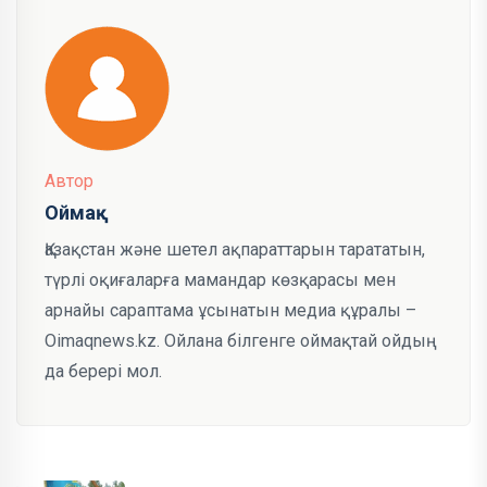
Автор
Оймақ
Қазақстан және шетел ақпараттарын тарататын,
түрлі оқиғаларға мамандар көзқарасы мен
арнайы сараптама ұсынатын медиа құралы –
Oimaqnews.kz. Ойлана білгенге оймақтай ойдың
да берері мол.