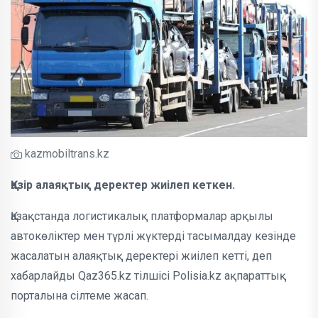
kazmobiltrans.kz
Қазір алаяқтық деректер жиілеп кеткен.
Қазақстанда логистикалық платформалар арқылы
автокөліктер мен түрлі жүктерді тасымалдау кезінде
жасалатын алаяқтық деректері жиілеп кетті, деп
хабарлайды Qaz365.kz тілшісі Polisia.kz ақпараттық
порталына сілтеме жасап.