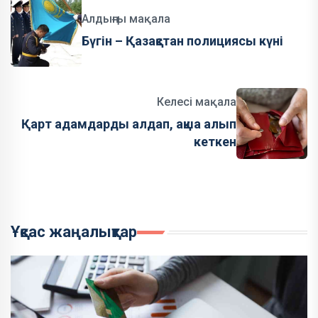
Алдыңғы мақала
Бүгін – Қазақстан полициясы күні
Келесі мақала
Қарт адамдарды алдап, ақша алып
кеткен
Ұқсас жаңалықтар