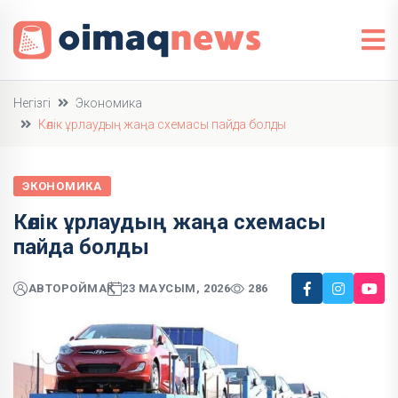
Негізгі
Экономика
Көлік ұрлаудың жаңа схемасы пайда болды
ЭКОНОМИКА
Көлік ұрлаудың жаңа схемасы
пайда болды
АВТОР
ОЙМАҚ
23 МАУСЫМ, 2026
286