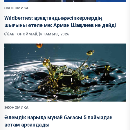
ЭКОНОМИКА
Wildberries: қазақстандық кәсіпкерлердің
шығыны өтеле ме: Арман Шаққалиев не дейді
АВТОР
ОЙМАҚ
4 ТАМЫЗ, 2026
ЭКОНОМИКА
Әлемдік нарықта мұнай бағасы 5 пайыздан
астам арзандады