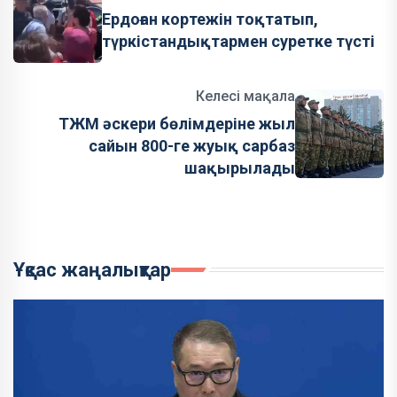
Ердоған кортежін тоқтатып,
түркістандықтармен суретке түсті
Келесі мақала
ТЖМ әскери бөлімдеріне жыл
сайын 800-ге жуық сарбаз
шақырылады
Ұқсас жаңалықтар