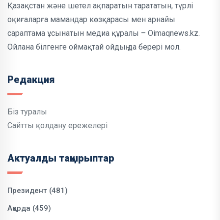
Қазақстан және шетел ақпаратын тарататын, түрлі
оқиғаларға мамандар көзқарасы мен арнайы
сараптама ұсынатын медиа құралы – Oimaqnews.kz.
Ойлана білгенге оймақтай ойдың да берері мол.
Редакция
Біз туралы
Сайтты қолдану ережелері
Актуалды тақырыптар
Президент (481)
Ақорда (459)