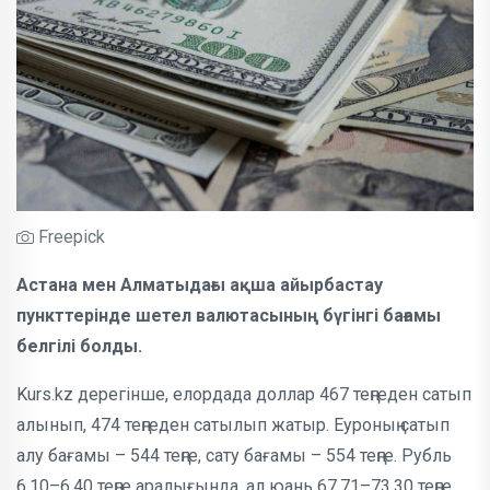
Freepick
Астана мен Алматыдағы ақша айырбастау
пункттерінде шетел валютасының бүгінгі бағамы
белгілі болды.
Kurs.kz дерегінше, елордада доллар 467 теңгеден сатып
алынып, 474 теңгеден сатылып жатыр. Еуроның сатып
алу бағамы – 544 теңге, сату бағамы – 554 теңге. Рубль
6,10–6,40 теңге аралығында, ал юань 67,71–73,30 теңге