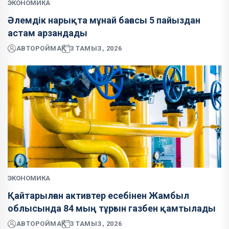
ЭКОНОМИКА
Әлемдік нарықта мұнай бағасы 5 пайыздан
астам арзандады
АВТОР
ОЙМАҚ
3 ТАМЫЗ, 2026
ЭКОНОМИКА
Қайтарылған активтер есебінен Жамбыл
облысында 84 мың тұрғын газбен қамтылады
АВТОР
ОЙМАҚ
3 ТАМЫЗ, 2026