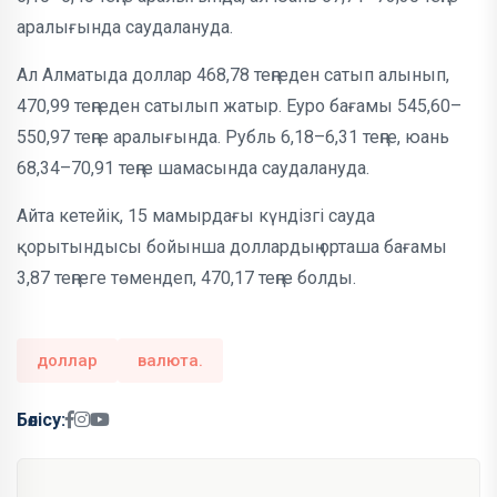
аралығында саудалануда.
Ал Алматыда доллар 468,78 теңгеден сатып алынып,
470,99 теңгеден сатылып жатыр. Еуро бағамы 545,60–
550,97 теңге аралығында. Рубль 6,18–6,31 теңге, юань
68,34–70,91 теңге шамасында саудалануда.
Айта кетейік, 15 мамырдағы күндізгі сауда
қорытындысы бойынша доллардың орташа бағамы
3,87 теңгеге төмендеп, 470,17 теңге болды.
доллар
валюта.
Бөлісу: