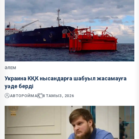
ӘЛЕМ
Украина КҚК нысандарға шабуыл жасамауға
уәде берді
АВТОР
ОЙМАҚ
8 ТАМЫЗ, 2026