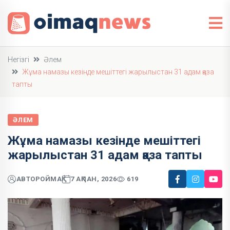
Негізгі
Әлем
Жұма намазы кезінде мешіттегі жарылыстан 31 адам қаза
тапты
ӘЛЕМ
Жұма намазы кезінде мешіттегі
жарылыстан 31 адам қаза тапты
АВТОР
ОЙМАҚ
7 АҚПАН, 2026
619