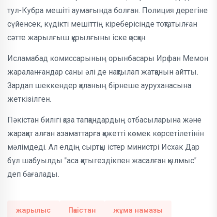
тул-Кубра мешіті аумағында болған. Полиция дерегіне
сүйенсек, күдікті мешіттің кіреберісінде тоқтатылған
сәтте жарылғыш құрылғыны іске қосқан.
Исламабад комиссарының орынбасары Ирфан Мемон
жараланғандар саны әлі де нақтылап жатқанын айтты.
Зардап шеккендер қаланың бірнеше ауруханасына
жеткізілген.
Пәкістан билігі қаза тапқандардың отбасыларына және
жарақат алған азаматтарға қажетті көмек көрсетілетінін
мәлімдеді. Ал елдің сыртқы істер министрі Исхак Дар
бұл шабуылды "аса қатыгездікпен жасалған қылмыс"
деп бағалады.
жарылыс
Пәкістан
жұма намазы