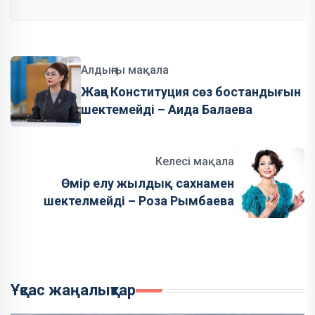
Алдыңғы мақала
Жаңа Конституция сөз бостандығын
шектемейді – Аида Балаева
Келесі мақала
Өмір елу жылдық сахнамен
шектелмейді – Роза Рымбаева
Ұқсас жаңалықтар