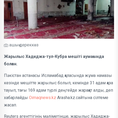
ашық дереккөз
Жарылыс Хадиджа-тул-Кубра мешіті аумағында
болған.
Пәкістан астанасы Исламабад қаласында жұма намазы
кезінде мешітте жарылыс болып, кемінде 31 адам қаза
тауып, тағы 169 адам түрлі деңгейде жарақат алды, деп
хабарлайды
Oimaqnews.kz
Arasha.kz.сайтына сілтеме
жасап.
Reuters агенттігінің мәліметінше, жарылыс Хадиджа-