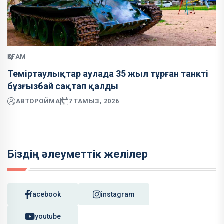
ҚОҒАМ
Теміртаулықтар аулада 35 жыл тұрған танкті
бұзғызбай сақтап қалды
АВТОР
ОЙМАҚ
7 ТАМЫЗ, 2026
Біздің әлеуметтік желілер
facebook
instagram
youtube