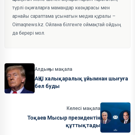
түрлі оқиғаларға мамандар көзқарасы мен
арнайы сараптама ұсынатын медиа құралы –
Oimaqnews.kz. Ойлана білгенге оймақтай ойдың
да берері мол.
Алдыңғы мақала
АҚШ халықаралық ұйымнан шығуға
бел буды
Келесі мақала
Тоқаев Мысыр президентін
құттықтады