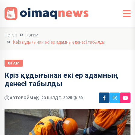
Негізгі
Қоғам
Кәріз құдығынан екі ер адамның денесі табылды
ҚОҒАМ
Кәріз құдығынан екі ер адамның
денесі табылды
АВТОР
ОЙМАҚ
23 ШІЛДЕ, 2025
801