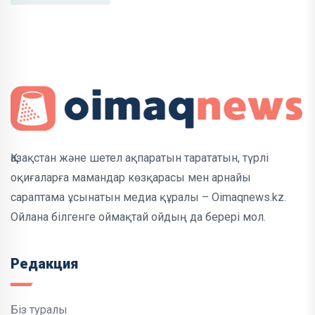
Қазақстан және шетел ақпаратын тарататын, түрлі
оқиғаларға мамандар көзқарасы мен арнайы
сараптама ұсынатын медиа құралы – Oimaqnews.kz.
Ойлана білгенге оймақтай ойдың да берері мол.
Редакция
Біз туралы