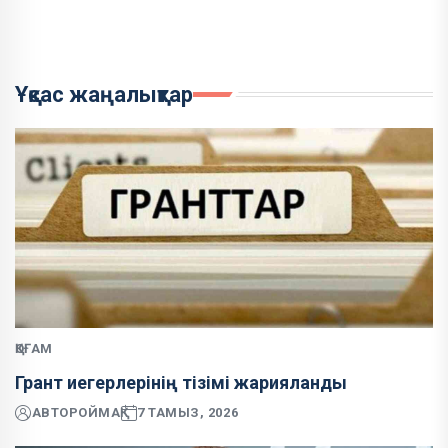
Ұқсас жаңалықтар
ҚОҒАМ
Грант иегерлерінің тізімі жарияланды
АВТОР
ОЙМАҚ
7 ТАМЫЗ, 2026