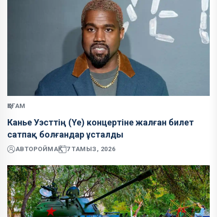
ҚОҒАМ
Канье Уэсттің (Ye) концертіне жалған билет
сатпақ болғандар ұсталды
АВТОР
ОЙМАҚ
7 ТАМЫЗ, 2026