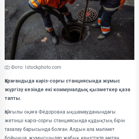
Фото: Іstockphoto.com
Қарағандыда кәріз-сорғы станциясында жұмыс
жүргізу кезінде екі коммуналдық қызметкер қаза
тапты.
Қайғылы оқиға Фёдоровка ықшамауданындағы
жетінші кәріз-сорғы станциясында құдықтың бірін
тазалау барысында болған. Алдын ала мәлімет
бойынша, жұмысшылар жабық кеңістікте метан