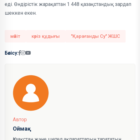
еді. Өндірістік жарақаттан 1 448 қазақстандық зардап
шеккен екен.
мәйіт
кәріз құдығы
"Қарағанды Су" ЖШС
Бөлісу:
Автор
Оймақ
Қазақстан және шетел ақпараттарын тарататын,