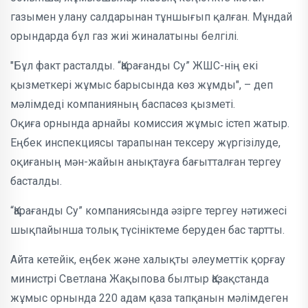
газымен улану салдарынан тұншығып қалған. Мұндай
орындарда бұл газ жиі жиналатыны белгілі.
"Бұл факт расталды. “Қарағанды Су” ЖШС-нің екі
қызметкері жұмыс барысында көз жұмды", – деп
мәлімдеді компанияның баспасөз қызметі.
Оқиға орнында арнайы комиссия жұмыс істеп жатыр.
Еңбек инспекциясы тарапынан тексеру жүргізілуде,
оқиғаның мән-жайын анықтауға бағытталған тергеу
басталды.
“Қарағанды Су” компаниясында әзірге тергеу нәтижесі
шықпайынша толық түсініктеме беруден бас тартты.
Айта кетейік, еңбек және халықты әлеуметтік қорғау
министрі Светлана Жақыпова былтыр Қазақстанда
жұмыс орнында 220 адам қаза тапқанын мәлімдеген