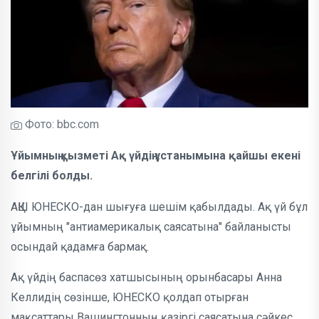
Фото: bbc.com
Ұйымның қызметі Ақ үйдің ұстанымына қайшы екені
белгілі болды.
АҚШ ЮНЕСКО-дан шығуға шешім қабылдады. Ақ үй бұл
ұйымның "антиамерикалық саясатына" байланысты
осындай қадамға бармақ.
Ақ үйдің баспасөз хатшысының орынбасары Анна
Келлидің сөзінше, ЮНЕСКО қолдап отырған
мақсаттары Вашингтонның қазіргі саясатына сәйкес