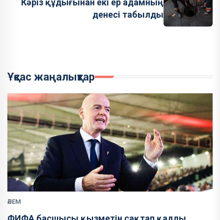
Кәріз құдығынан екі ер адамның
денесі табылды
Ұқсас жаңалықтар
ӘЛЕМ
ФИФА басшысы қызметін сақтап қалды