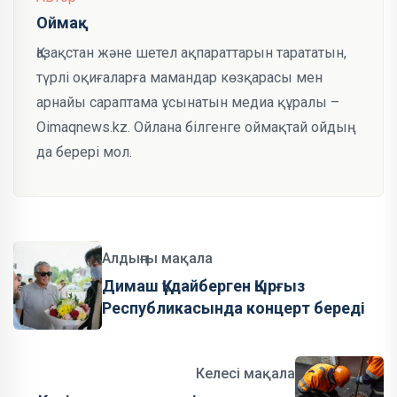
Оймақ
Қазақстан және шетел ақпараттарын тарататын,
түрлі оқиғаларға мамандар көзқарасы мен
арнайы сараптама ұсынатын медиа құралы –
Oimaqnews.kz. Ойлана білгенге оймақтай ойдың
да берері мол.
Алдыңғы мақала
Димаш Құдайберген Қырғыз
Республикасында концерт береді
Келесі мақала