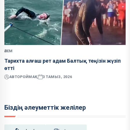
ӘЛЕМ
Тарихта алғаш рет адам Балтық теңізін жүзіп
өтті
АВТОР
ОЙМАҚ
3 ТАМЫЗ, 2026
Біздің әлеуметтік желілер