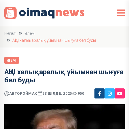
Негізгі
Әлем
АҚШ халықаралық ұйымнан шығуға бел буды
ӘЛЕМ
АҚШ халықаралық ұйымнан шығуға
бел буды
АВТОР
ОЙМАҚ
23 ШІЛДЕ, 2025
950