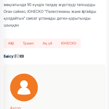
мақсатында 90 күндік талдау жүргізуді тапсырды.
Оған сәйкес, ЮНЕСКО "Палестинаны және Қытайды
қолдайтын" саясат ұстанады деген қорытынды
шыққан.
АҚШ
Трамп
Ақ үй
ЮНЕСКО
Бөлісу:
Автор