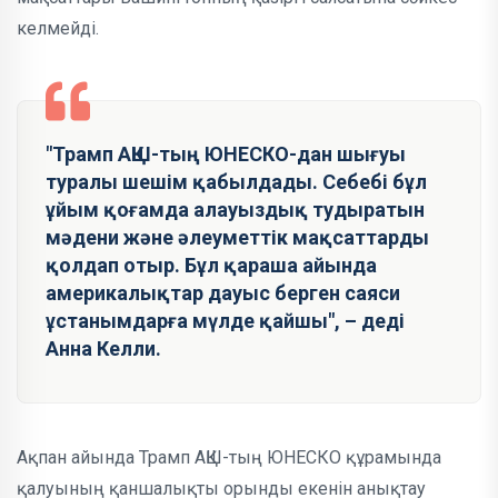
келмейді.
"Трамп АҚШ-тың ЮНЕСКО-дан шығуы
туралы шешім қабылдады. Себебі бұл
ұйым қоғамда алауыздық тудыратын
мәдени және әлеуметтік мақсаттарды
қолдап отыр. Бұл қараша айында
америкалықтар дауыс берген саяси
ұстанымдарға мүлде қайшы", – деді
Анна Келли.
Ақпан айында Трамп АҚШ-тың ЮНЕСКО құрамында
қалуының қаншалықты орынды екенін анықтау