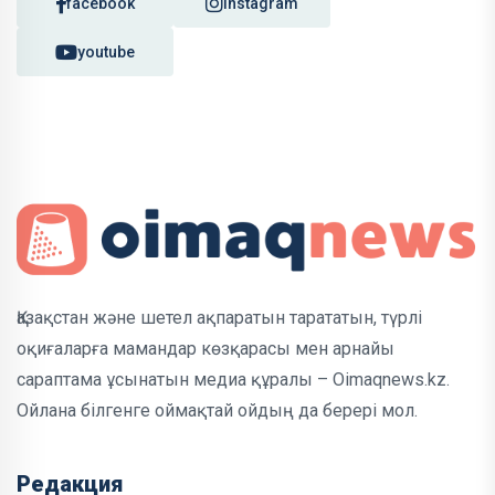
facebook
instagram
youtube
Қазақстан және шетел ақпаратын тарататын, түрлі
оқиғаларға мамандар көзқарасы мен арнайы
сараптама ұсынатын медиа құралы – Oimaqnews.kz.
Ойлана білгенге оймақтай ойдың да берері мол.
Редакция