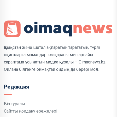
Қазақстан және шетел ақпаратын тарататын, түрлі
оқиғаларға мамандар көзқарасы мен арнайы
сараптама ұсынатын медиа құралы – Oimaqnews.kz.
Ойлана білгенге оймақтай ойдың да берері мол.
Редакция
Біз туралы
Сайтты қолдану ережелері