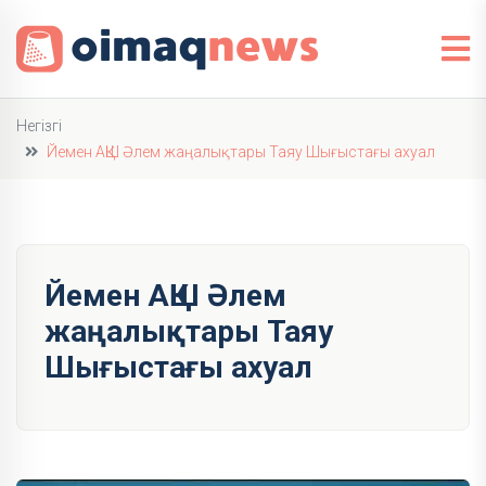
Негізгі
Йемен АҚШ Әлем жаңалықтары Таяу Шығыстағы ахуал
Йемен АҚШ Әлем
жаңалықтары Таяу
Шығыстағы ахуал