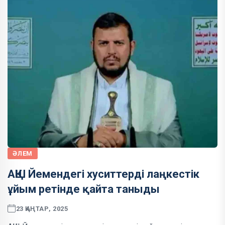
ӘЛЕМ
АҚШ Йемендегі хуситтерді лаңкестік
ұйым ретінде қайта таныды
23 ҚАҢТАР, 2025