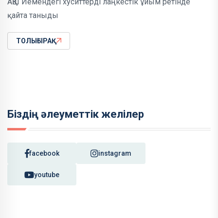
АҚШ Йемендегі хуситтерді лаңкестік ұйым ретінде
қайта таныды
ТОЛЫҒЫРАҚ
Біздің әлеуметтік желілер
facebook
instagram
youtube