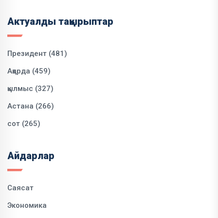
Актуалды тақырыптар
Президент (481)
Ақорда (459)
қылмыс (327)
Астана (266)
сот (265)
Айдарлар
Саясат
Экономика