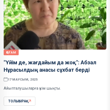
ҚОҒАМ
"Үйім де, жағдайым да жоқ": Абзал
Нұрасылдың анасы сұхбат берді
17 МАУСЫМ, 2025
Айыпталушыларға үкім шықты.
ТОЛЫҒЫРАҚ