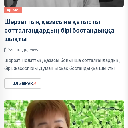
ҚОҒАМ
Шерзаттың қазасына қатысты
сотталғандардың бірі бостандыққа
шықты
25 ШІЛДЕ, 2025
Шерзат Полаттың қазасы бойынша сотталғандардың
бірі, жасөспірім Думан Ысқақ бостандыққа шықты.
ТОЛЫҒЫРАҚ