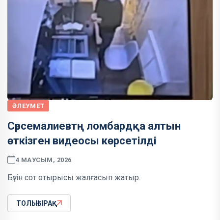
ӘЛЕУМЕТ
Сәрсемалиевтң ломбардқа алтын
өткізген видеосы көрсетілді
4 МАУСЫМ, 2026
Бүгін сот отырысы жалғасып жатыр.
ТОЛЫҒЫРАҚ