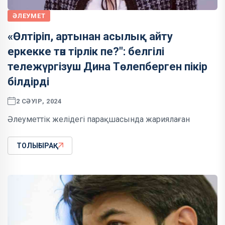
ӘЛЕУМЕТ
«Өлтіріп, артынан асылық айту
еркекке тән тірлік пе?": белгілі
тележүргізуш Дина Төлепберген пікір
білдірді
2 СӘУІР, 2024
Әлеуметтік желідегі парақшасында жариялаған
ТОЛЫҒЫРАҚ