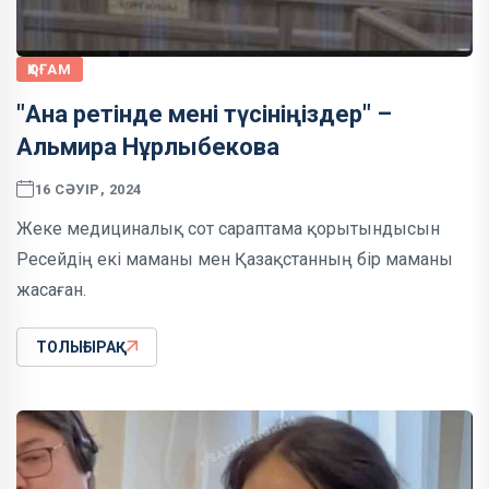
ҚОҒАМ
"Ана ретінде мені түсініңіздер" –
Альмира Нұрлыбекова
16 СӘУІР, 2024
Жеке медициналық сот сараптама қорытындысын
Ресейдің екі маманы мен Қазақстанның бір маманы
жасаған.
ТОЛЫҒЫРАҚ