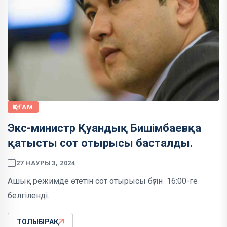
ҚОҒАМ
Экс-министр Қуандық Бишімбаевқа
қатысты сот отырысы басталды.
27 НАУРЫЗ, 2024
Ашық режимде өтетін сот отырысы бүгін 16:00-ге
белгіленді.
ТОЛЫҒЫРАҚ