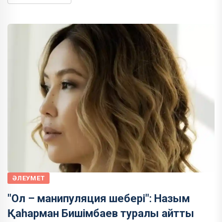
ӘЛЕУМЕТ
"Ол – манипуляция шебері": Назым
Қаһарман Бишімбаев туралы айтты