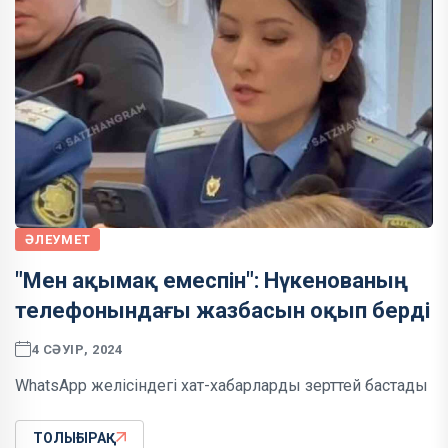
ӘЛЕУМЕТ
"Мен ақымақ емеспін": Нүкенованың
телефонындағы жазбасын оқып берді
4 СӘУІР, 2024
WhatsApp желісіндегі хат-хабарларды зерттей бастады
ТОЛЫҒЫРАҚ