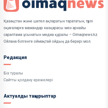
Қазақстан және шетел ақпаратын тарататын, түрлі
оқиғаларға мамандар көзқарасы мен арнайы
сараптама ұсынатын медиа құралы – Oimaqnews.kz.
Ойлана білгенге оймақтай ойдың да берері мол.
Редакция
Біз туралы
Сайтты қолдану ережелері
Актуалды тақырыптар