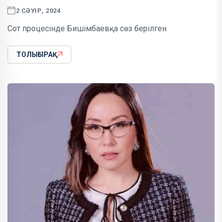
2 СӘУІР, 2024
Сот процесінде Бишімбаевқа сөз берілген
ТОЛЫҒЫРАҚ