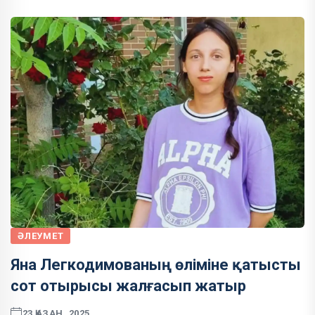
ӘЛЕУМЕТ
Яна Легкодимованың өліміне қатысты
сот отырысы жалғасып жатыр
23 ҚАЗАН, 2025