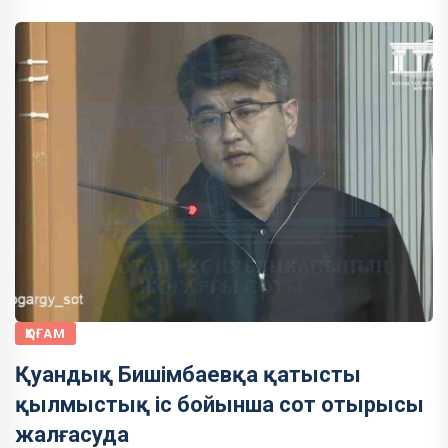
ҚОҒАМ
Қуандық Бишімбаевқа қатысты
қылмыстық іс бойынша сот отырысы
жалғасуда