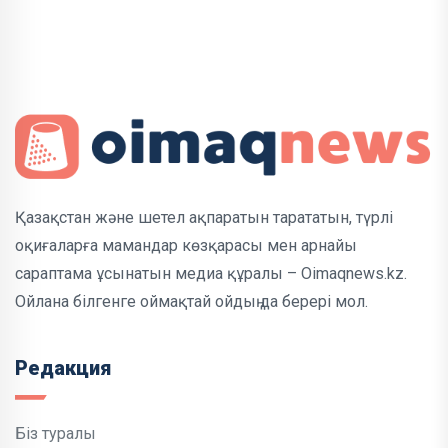
Қазақстан және шетел ақпаратын тарататын, түрлі
оқиғаларға мамандар көзқарасы мен арнайы
сараптама ұсынатын медиа құралы – Oimaqnews.kz.
Ойлана білгенге оймақтай ойдың да берері мол.
Редакция
Біз туралы