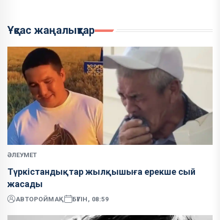
Ұқсас жаңалықтар
ӘЛЕУМЕТ
Түркістандықтар жылқышыға ерекше сый
жасады
АВТОР
ОЙМАҚ
БҮГІН, 08:59