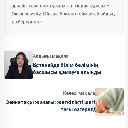
арнайы сараптама ұсынатын медиа құралы –
Oimaqnews.kz. Ойлана білгенге оймақтай ойдың
да берері мол.
Алдыңғы мақала
Қостанайда білім бөлімінің
басшысы қамауға алынды
Келесі мақала
Зейнетақы жинағы: жеткілікті шегі
тағы өзгереді