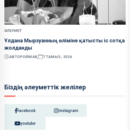
ӘЛЕУМЕТ
Ұлдана Мырзуанның өліміне қатысты іс сотқа
жолданды
АВТОР
ОЙМАҚ
7 ТАМЫЗ, 2026
Біздің әлеуметтік желілер
facebook
instagram
youtube