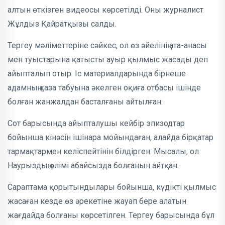
алтын өткізген видеосы көрсетілді. Оны журналист
Жұлдыз Қайратқызы салды.
Тергеу мәліметтеріне сәйкес, ол өз әйелінің ата-анасы
мен туыстарына қатысты ауыр қылмыс жасады деп
айыпталып отыр. Іс материалдарында бірнеше
адамның қаза табуына әкелген оқиға отбасы ішінде
болған жанжалдан басталғаны айтылған.
Сот барысында айыпталушы кейбір эпизодтар
бойынша кінәсін ішінара мойындаған, алайда бірқатар
тармақтармен келіспейтінін білдірген. Мысалы, ол
Наурыздың өлімі абайсызда болғанын айтқан.
Сараптама қорытындылары бойынша, күдікті қылмыс
жасаған кезде өз әрекетіне жауап бере алатын
жағдайда болғаны көрсетілген. Тергеу барысында бұл