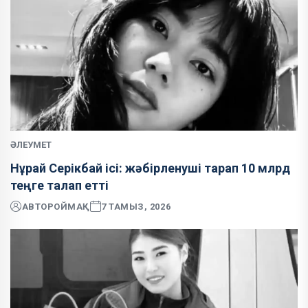
ӘЛЕУМЕТ
Нұрай Серікбай ісі: жәбірленуші тарап 10 млрд
теңге талап етті
АВТОР
ОЙМАҚ
7 ТАМЫЗ, 2026