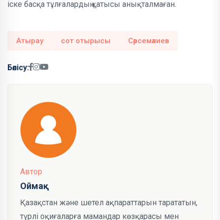
іске басқа тұлғалардың қатысы анықталмаған.
Атырау
сот отырысы
Сәрсемәлиев
Бөлісу:
Автор
Оймақ
Қазақстан және шетел ақпараттарын тарататын,
түрлі оқиғаларға мамандар көзқарасы мен