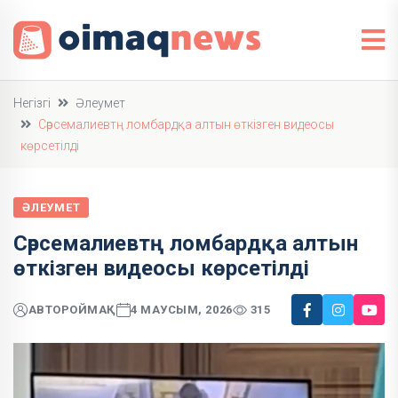
Негізгі
Әлеумет
Сәрсемалиевтң ломбардқа алтын өткізген видеосы
көрсетілді
ӘЛЕУМЕТ
Сәрсемалиевтң ломбардқа алтын
өткізген видеосы көрсетілді
АВТОР
ОЙМАҚ
4 МАУСЫМ, 2026
315