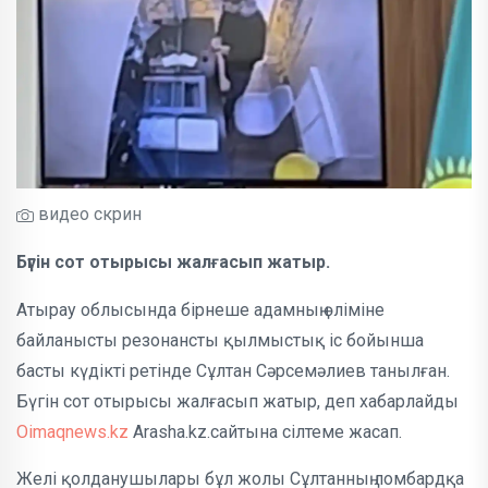
видео скрин
Бүгін сот отырысы жалғасып жатыр.
Атырау облысында бірнеше адамның өліміне
байланысты резонансты қылмыстық іс бойынша
басты күдікті ретінде Сұлтан Сәрсемәлиев танылған.
Бүгін сот отырысы жалғасып жатыр, деп хабарлайды
Oimaqnews.kz
Arasha.kz.сайтына сілтеме жасап.
Желі қолданушылары бұл жолы Сұлтанның ломбардқа