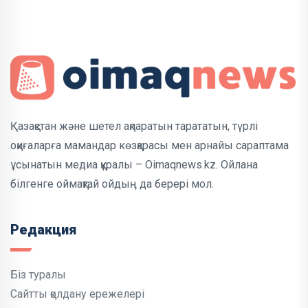
Қазақстан және шетел ақпаратын тарататын, түрлі
оқиғаларға мамандар көзқарасы мен арнайы сараптама
ұсынатын медиа құралы – Oimaqnews.kz. Ойлана
білгенге оймақтай ойдың да берері мол.
Редакция
Біз туралы
Сайтты қолдану ережелері