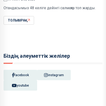
Отандасымыз 48 келіге дейінгі салмақта топ жарды.
ТОЛЫҒЫРАҚ
Біздің әлеуметтік желілер
facebook
instagram
youtube