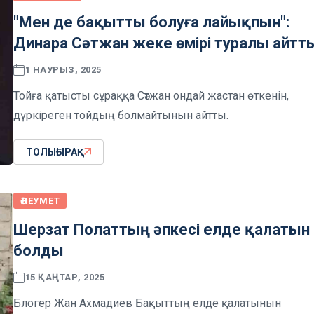
"Мен де бақытты болуға лайықпын":
Динара Сәтжан жеке өмірі туралы айтт
1 НАУРЫЗ, 2025
Тойға қатысты сұраққа Сәтжан ондай жастан өткенін,
дүркіреген тойдың болмайтынын айтты.
ТОЛЫҒЫРАҚ
ӘЛЕУМЕТ
Шерзат Полаттың әпкесі елде қалатын
болды
15 ҚАҢТАР, 2025
Блогер Жан Ахмадиев Бақыттың елде қалатынын