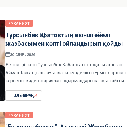
РУХАНИЯТ
Тұрсынбек Қабатовтың екінші әйелі
жазбасымен көпті ойландырып қойды
30 СӘУІР, 2026
Белгілі әзілкеш Тұрсынбек Қабатовтың тоқалы атанған
Айман Талғатқызы ауылдағы күнделікті тұрмыс тіршіліг
көрсетіп, видео жариялап, оқырмандарына ақыл айтты.
ТОЛЫҒЫРАҚ
РУХАНИЯТ
"Ең үлкен бақыт": Алтынай Жорабаева