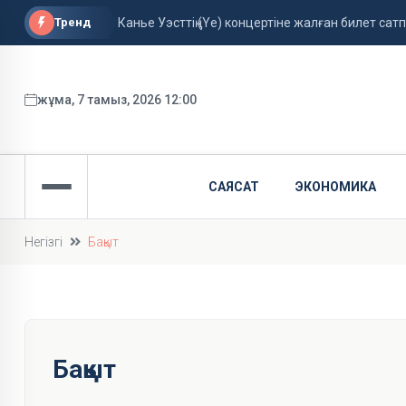
Тренд
Канье Уэсттің (Ye) концертіне жалған билет са
Ескекшілер екі алтын жеңіп алды
Кредитті ерте жапсаңыз, айыппұл төлемейсіз: қ
жұма, 7 тамыз, 2026 12:00
САЯСАТ
ЭКОНОМИКА
Негізгі
Бақыт
Бақыт