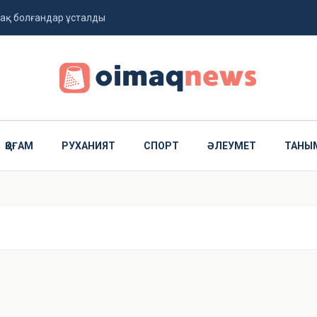
тпақ болғандар ұсталды
арыз алушыларға маңызды өзгеріс
ҚОҒАМ
РУХАНИЯТ
СПОРТ
ӘЛЕУМЕТ
ТАНЫ