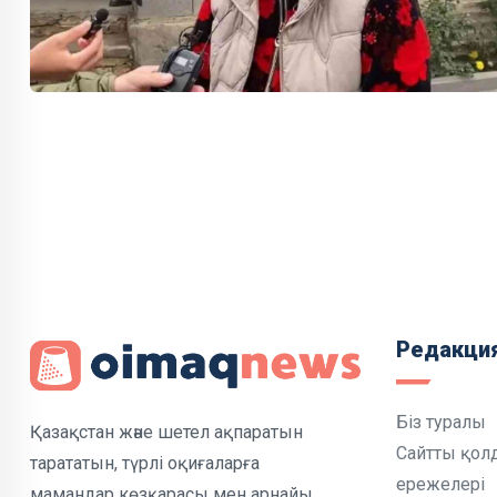
Редакци
Біз туралы
Қазақстан және шетел ақпаратын
Сайтты қол
тарататын, түрлі оқиғаларға
ережелері
мамандар көзқарасы мен арнайы