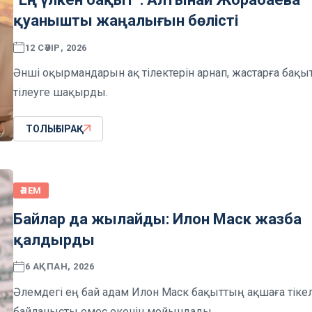
қуанышты жаңалығын бөлісті
12 СӘУІР, 2026
Әнші оқырмандарын ақ тілектерін арнап, жастарға бақы
тілеуге шақырды.
ТОЛЫҒЫРАҚ
ӘЛЕМ
Байлар да жылайды: Илон Маск жазба
қалдырды
6 АҚПАН, 2026
Әлемдегі ең бай адам Илон Маск бақыттың ақшаға тіке
байланысты емес екенін мойындады.