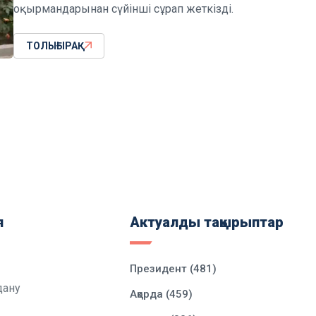
оқырмандарынан сүйінші сұрап жеткізді.
ТОЛЫҒЫРАҚ
я
Актуалды тақырыптар
Президент (481)
дану
Ақорда (459)