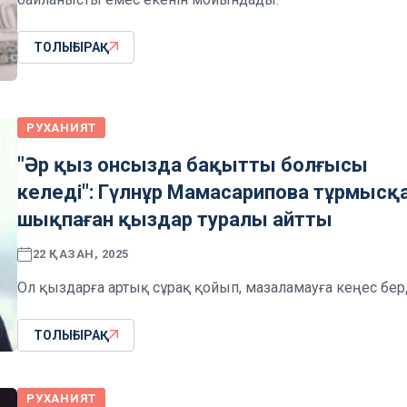
ТОЛЫҒЫРАҚ
РУХАНИЯТ
"Әр қыз онсызда бақытты болғысы
келеді": Гүлнұр Мамасарипова тұрмысқ
шықпаған қыздар туралы айтты
22 ҚАЗАН, 2025
Ол қыздарға артық сұрақ қойып, мазаламауға кеңес берд
ТОЛЫҒЫРАҚ
РУХАНИЯТ