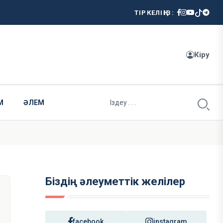
ТІРКЕЛІҢІЗ:
Кіру
М
ӘЛЕМ
Біздің әлеуметтік желілер
facebook
instagram