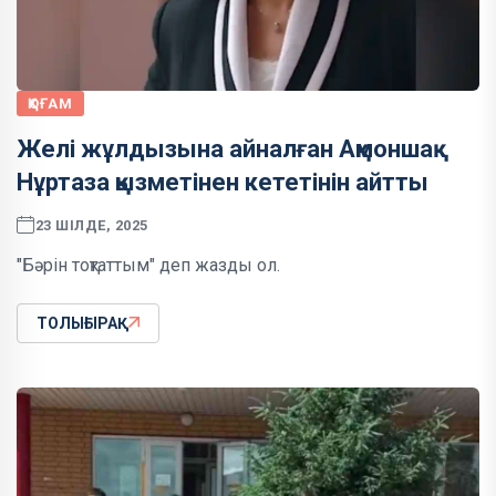
ҚОҒАМ
Желі жұлдызына айналған Ақмоншақ
Нұртаза қызметінен кететінін айтты
23 ШІЛДЕ, 2025
"Бәрін тоқтаттым" деп жазды ол.
ТОЛЫҒЫРАҚ