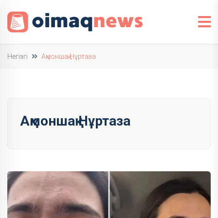
Негізгі
Ақмоншақ Нұртаза
Ақмоншақ Нұртаза