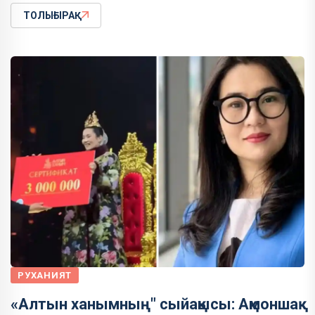
ТОЛЫҒЫРАҚ
РУХАНИЯТ
«Алтын ханымның" сыйақысы: Ақмоншақ