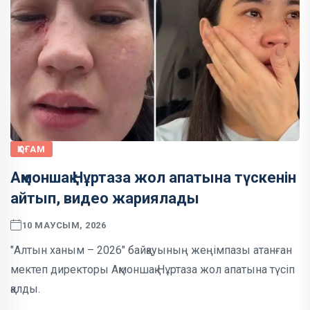
ҚОҒАМ
Ақмоншақ Нұртаза жол апатына түскенін
айтып, видео жариялады
10 МАУСЫМ, 2026
"Алтын ханым – 2026" байқауының жеңімпазы атанған
мектеп директоры Ақмоншақ Нұртаза жол апатына түсіп
қалды.