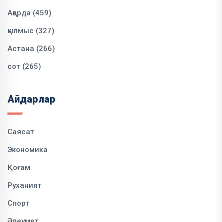
Ақорда (459)
қылмыс (327)
Астана (266)
сот (265)
Айдарлар
Саясат
Экономика
Қоғам
Руханият
Спорт
Әлеумет