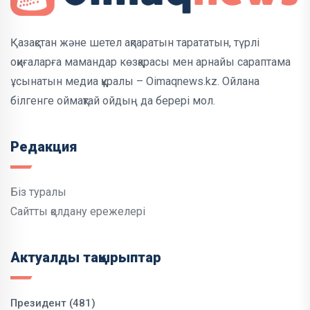
Қазақстан және шетел ақпаратын тарататын, түрлі
оқиғаларға мамандар көзқарасы мен арнайы сараптама
ұсынатын медиа құралы – Oimaqnews.kz. Ойлана
білгенге оймақтай ойдың да берері мол.
Редакция
Біз туралы
Сайтты қолдану ережелері
Актуалды тақырыптар
Президент (481)