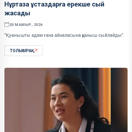
Нұртаза ұстаздарға ерекше сый
жасады
20 МАМЫР, 2026
"Қуанышты адам ғана айналасына қуаныш сыйлайды".
ТОЛЫҒЫРАҚ