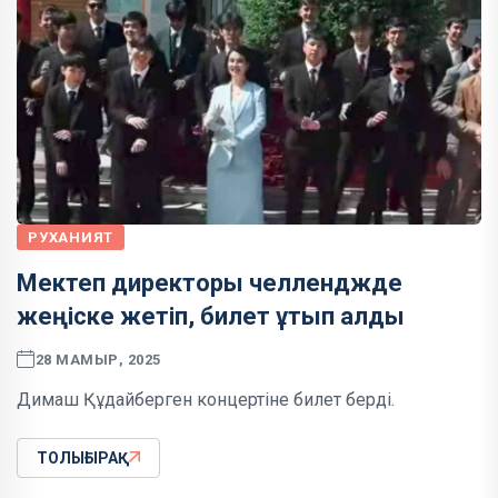
РУХАНИЯТ
Мектеп директоры челленджде
жеңіске жетіп, билет ұтып алды
28 МАМЫР, 2025
Димаш Құдайберген концертіне билет берді.
ТОЛЫҒЫРАҚ