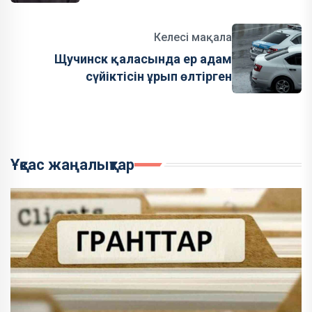
Келесі мақала
Щучинск қаласында ер адам
сүйіктісін ұрып өлтірген
Ұқсас жаңалықтар