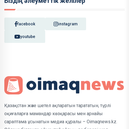
Біздің әлеуметтік желілер
facebook
instagram
youtube
Қазақстан және шетел ақпаратын тарататын, түрлі
оқиғаларға мамандар көзқарасы мен арнайы
сараптама ұсынатын медиа құралы – Oimaqnews.kz.