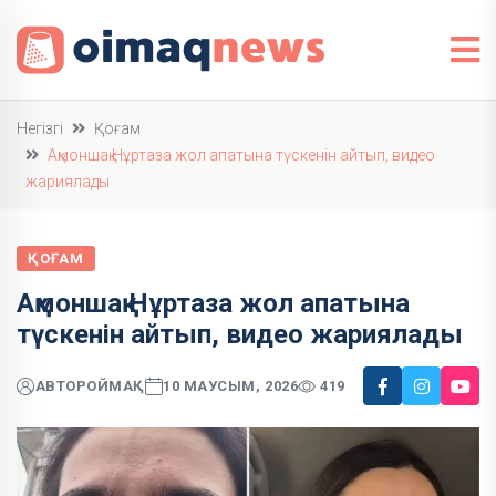
Негізгі
Қоғам
Ақмоншақ Нұртаза жол апатына түскенін айтып, видео
жариялады
ҚОҒАМ
Ақмоншақ Нұртаза жол апатына
түскенін айтып, видео жариялады
АВТОР
ОЙМАҚ
10 МАУСЫМ, 2026
419