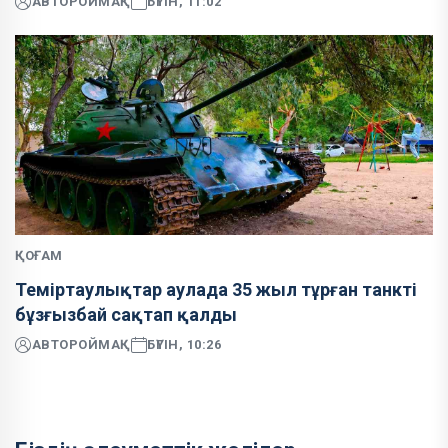
АВТОР
ОЙМАҚ
БҮГІН, 11:02
ҚОҒАМ
Теміртаулықтар аулада 35 жыл тұрған танкті
бұзғызбай сақтап қалды
АВТОР
ОЙМАҚ
БҮГІН, 10:26