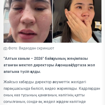
Фото: Видеодан скриншот
"Алтын ханым – 2026" байқауының жеңімпазы
атанған мектеп директоры Ақмоншақ Нұртаза жол
апатына түсіп қалды.
Жайсыз хабарды директор әлеуметтік желідегі
парақшасында бөлісіп, видео жариялады. Кадрлардан
оның көз тұсының қанағанын, көлігінің қатты
соғылғанын, сонда-ақ жедел жәрдем көлігінде