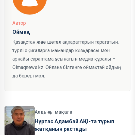
Автор
Оймақ
Қазақстан және шетел ақпараттарын тарататын,
түрлі оқиғаларға мамандар көзқарасы мен
арнайы сараптама ұсынатын медиа құралы –
Oimaqnews.kz. Ойлана білгенге оймақтай ойдың
да берері мол.
Алдыңғы мақала
Нұртас Адамбай АҚШ-та тұрып
жатқанын растады