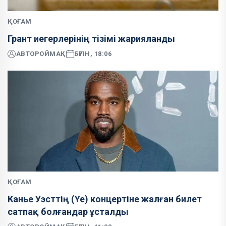
ҚОҒАМ
Грант иегерлерінің тізімі жарияланды
АВТОР
ОЙМАҚ
БҮГІН, 18:06
ҚОҒАМ
Канье Уэсттің (Ye) концертіне жалған билет
сатпақ болғандар ұсталды