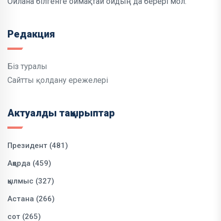
Ойлана білгенге оймақтай ойдың да берері мол.
Редакция
Біз туралы
Сайтты қолдану ережелері
Актуалды тақырыптар
Президент (481)
Ақорда (459)
қылмыс (327)
Астана (266)
сот (265)