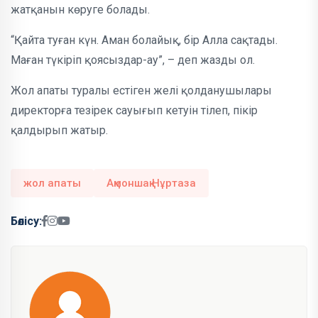
жатқанын көруге болады.
“Қайта туған күн. Аман болайық, бір Алла сақтады.
Маған түкіріп қоясыздар-ау”, – деп жазды ол.
Жол апаты туралы естіген желі қолданушылары
директорға тезірек сауығып кетуін тілеп, пікір
қалдырып жатыр.
жол апаты
Ақмоншақ Нұртаза
Бөлісу: