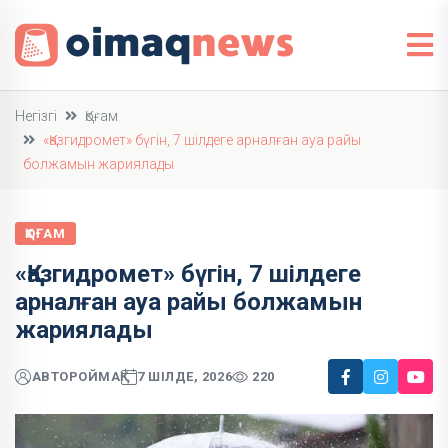
Негізгі
Қоғам
«Қазгидромет» бүгін, 7 шілдеге арналған ауа райы
болжамын жариялады
ҚОҒАМ
«Қазгидромет» бүгін, 7 шілдеге
арналған ауа райы болжамын
жариялады
АВТОР
ОЙМАҚ
7 ШІЛДЕ, 2026
220