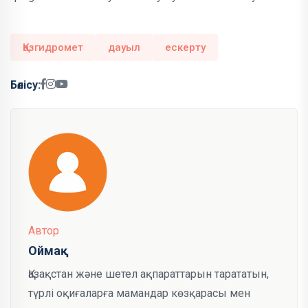
Қазгидромет
дауыл
ескерту
Бөлісу:
Автор
Оймақ
Қазақстан және шетел ақпараттарын тарататын,
түрлі оқиғаларға мамандар көзқарасы мен