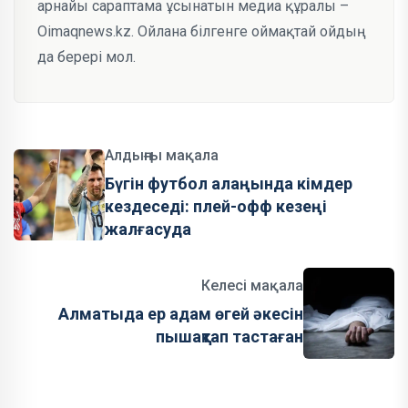
арнайы сараптама ұсынатын медиа құралы –
Oimaqnews.kz. Ойлана білгенге оймақтай ойдың
да берері мол.
Алдыңғы мақала
Бүгін футбол алаңында кімдер
кездеседі: плей-офф кезеңі
жалғасуда
Келесі мақала
Алматыда ер адам өгей әкесін
пышақтап тастаған