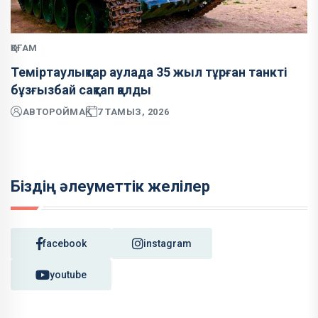
ҚОҒАМ
Теміртаулықтар аулада 35 жыл тұрған танкті
бұзғызбай сақтап қалды
АВТОР
ОЙМАҚ
7 ТАМЫЗ, 2026
Біздің әлеуметтік желілер
facebook
instagram
youtube