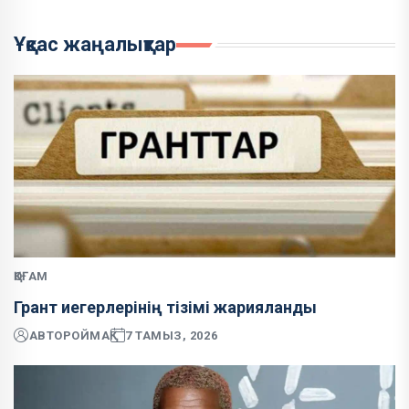
Ұқсас жаңалықтар
ҚОҒАМ
Грант иегерлерінің тізімі жарияланды
АВТОР
ОЙМАҚ
7 ТАМЫЗ, 2026