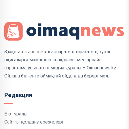
Қазақстан және шетел ақпаратын тарататын, түрлі
оқиғаларға мамандар көзқарасы мен арнайы
сараптама ұсынатын медиа құралы – Oimaqnews.kz.
Ойлана білгенге оймақтай ойдың да берері мол.
Редакция
Біз туралы
Сайтты қолдану ережелері