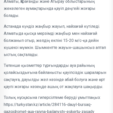
Алматы, Қарағанды және Атырау облыстарының
жекелеген аумақтарында қауіп деңгейі жоғары
болады.
Астанада күндіз жаңбыр жауып, найзағай күтіледі.
Алматыда қысқа мерзімді жаңбыр мен найзағай
болжанып отыр, желдің екпіні 15-20 м/с-қа дейін
күшеюі мүмкін. Шымкентте жауын-шашынсыз аптап
ыстық сақталады.
Төтенше қызметтер тұрғындарды ауа райының
қолайсыздығына байланысты қауіпсіздік шараларын
сақтауға, дауылды жел кезінде абай болуға және өрт
қаупі жоғары кезеңде ашық от жақпауға шақырды.
Толық нұсқасына гиперсілтеме беруді ұмытпаңыз:
https://turkystan.kz/article/284116-dauyl-bursaq-
qazgidromet-aua-raiyna-bailanysty-eskertu-zasady