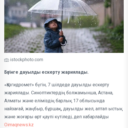
istockphoto.com
Бүгінге дауылды ескерту жариялады.
«Қазгидромет» бүгін, 7 шілдеде дауылды ескерту
жариялады. Синоптиктердің болжамынша, Астана,
Алматы және еліміздің барлық 17 облысында
найзағай, жаңбыр, бұршақ, дауылды жел, аптап ыстық
және жоғары өрт қаупі күтіледі, деп хабарлайды
Oimaqnews.kz