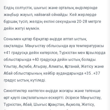
Елдің солтүстік, шығыс және орталық өңірлерінде
жаңбыр жауып, найзағай ойнайды. Кей жерлерде
бұршақ түсіп, желдің екпіні секундына 20-28 метрге
дейін жетуі мүмкін.
Сонымен қатар бірқатар өңірде аптап ыстық
сақталады. Маңғыстау облысында ауа температурасы
+41 градусқа дейін көтерілсе, Түркістан мен Қызылорда
облыстарында +40 градусқа дейін ыстық болады.
Ұлытау, Ақтөбе, Атырау, Алматы, Қостанай, Жетісу және
Абай облыстарының кейбір аудандарында +35…+37
градус ыстық күтіледі.
Синоптиктер көптеген өңірде жоғары және төтенше
өрт қаупі сақталатынын ескертті. Әсіресе Маңғыстау,
Түркістан, Абай, Шығыс Қазақстан, Ақмола, Жетісу,