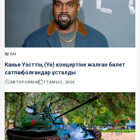
ҚОҒАМ
Канье Уэсттің (Ye) концертіне жалған билет
сатпақ болғандар ұсталды
АВТОР
ОЙМАҚ
7 ТАМЫЗ, 2026