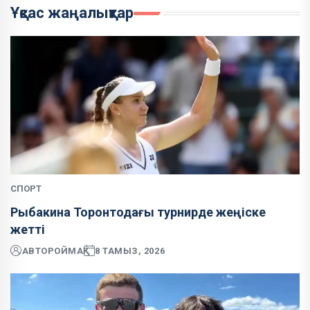
Ұқсас жаңалықтар
СПОРТ
Рыбакина Торонтодағы турнирде жеңіске
жетті
АВТОР
ОЙМАҚ
8 ТАМЫЗ, 2026