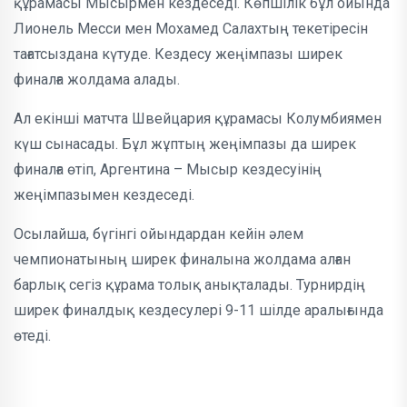
құрамасы Мысырмен кездеседі. Көпшілік бұл ойында
Лионель Месси мен Мохамед Салахтың текетіресін
тағатсыздана күтуде. Кездесу жеңімпазы ширек
финалға жолдама алады.
Ал екінші матчта Швейцария құрамасы Колумбиямен
күш сынасады. Бұл жұптың жеңімпазы да ширек
финалға өтіп, Аргентина – Мысыр кездесуінің
жеңімпазымен кездеседі.
Осылайша, бүгінгі ойындардан кейін әлем
чемпионатының ширек финалына жолдама алған
барлық сегіз құрама толық анықталады. Турнирдің
ширек финалдық кездесулері 9-11 шілде аралығында
өтеді.