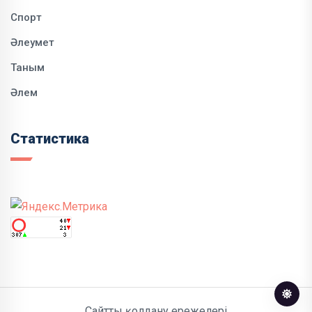
Спорт
Әлеумет
Таным
Әлем
Статистика
Сайтты қолдану ережелері