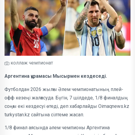
коллаж чемпионат
Аргентина құрамасы Мысырмен кездеседі.
Футболдан 2026 жылғы Әлем чемпионатының плей-
офф кезеңі жалғасуда. Бүгін, 7 шілдеде, 1/8 финалдың
соңғы екі кездесуі өтеді, деп хабарлайды Oimaqnews.kz
turkystan.kz сайтына сілтеме жасап.
1/8 финал аясында әлем чемпионы Аргентина