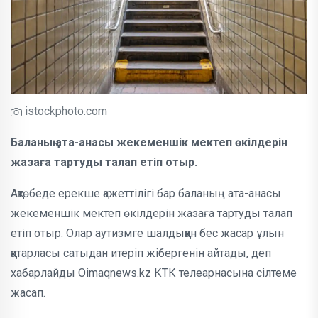
istockphoto.com
Баланың ата-анасы жекеменшік мектеп өкілдерін
жазаға тартуды талап етіп отыр.
Ақтөбеде ерекше қажеттілігі бар баланың ата-анасы
жекеменшік мектеп өкілдерін жазаға тартуды талап
етіп отыр. Олар аутизмге шалдыққан бес жасар ұлын
қатарласы сатыдан итеріп жібергенін айтады, деп
хабарлайды Oimaqnews.kz КТК телеарнасына сілтеме
жасап.