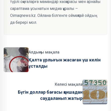
түрлі оқиғаларға мамандар көзқарасы мен арнайы
сараптама ұсынатын медиа құралы –
Oimaqnews.kz. Ойлана білгенге оймақтай ойдың
да берері мол.
Алдыңғы мақала
Қалта ұрлығын жасаған үш келін
ұсталды
Келесі мақала
Бүгін доллар бағасы қаншадан
саудаланып жатыр