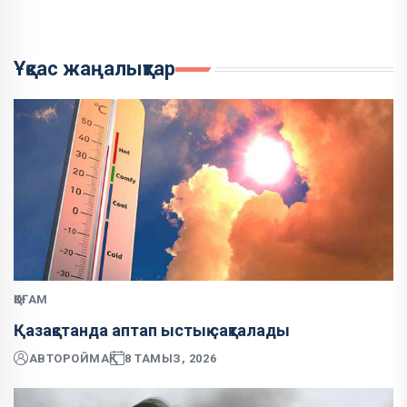
Ұқсас жаңалықтар
ҚОҒАМ
Қазақстанда аптап ыстық сақталады
АВТОР
ОЙМАҚ
8 ТАМЫЗ, 2026