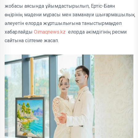
жобасы аясында ұйымдастырылып, Ертіс-Баян
өңірінің мәдени мұрасы мен заманауи шығармашылық
әлеуетін елорда жұртшылығына таныстырмақ, деп
хабарлайды
Oimaqnews.kz
елорда әкімдігінің ресми
сайтына сілтеме жасап.