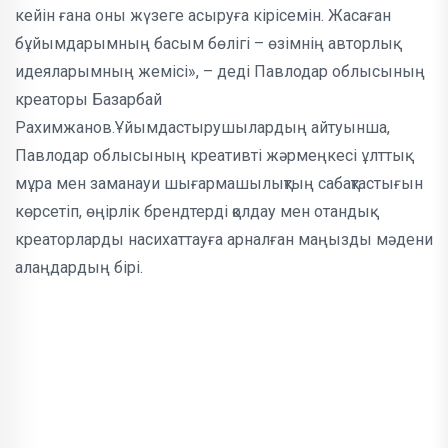
кейін ғана оны жүзеге асыруға кірісемін. Жасаған
бұйымдарымның басым бөлігі – өзімнің авторлық
идеяларымның жемісі», – деді Павлодар облысының
креаторы Базарбай
Рахимжанов.
Ұйымдастырушылардың айтуынша,
Павлодар облысының креативті жәрмеңкесі ұлттық
мұра мен заманауи шығармашылықтың сабақтастығын
көрсетіп, өңірлік брендтерді қолдау мен отандық
креаторларды насихаттауға арналған маңызды мәдени
алаңдардың бірі.