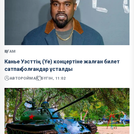
ҚОҒАМ
Канье Уэсттің (Ye) концертіне жалған билет
сатпақ болғандар ұсталды
АВТОР
ОЙМАҚ
БҮГІН, 11:02