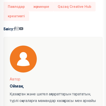
Павлодар
жәрмеңке
Qazaq Creative Hub
креативті
Бөлісу:
Автор
Оймақ
Қазақстан және шетел ақпараттарын тарататын,
түрлі оқиғаларға мамандар көзқарасы мен арнайы