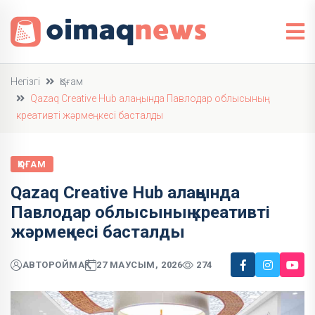
Негізгі
Қоғам
Qazaq Creative Hub алаңында Павлодар облысының
креативті жәрмеңкесі басталды
ҚОҒАМ
Qazaq Creative Hub алаңында
Павлодар облысының креативті
жәрмеңкесі басталды
АВТОР
ОЙМАҚ
27 МАУСЫМ, 2026
274