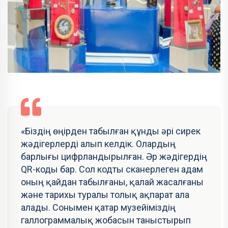
«Біздің өңірден табылған құнды әрі сирек
жәдігерлерді алып келдік. Олардың
барлығы цифрландырылған. Әр жәдігердің
QR-коды бар. Сол кодты сканерлеген адам
оның қайдан табылғаны, қалай жасалғаны
және тарихы туралы толық ақпарат ала
алады. Сонымен қатар музейіміздің
галлограммалық жобасын таныстырып