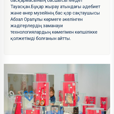
басқармасының басшысы Медет
Тауасқан.
Бұқар жырау атындағы әдебиет
және өнер музейінің бас қор сақтаушысы
Абзал Оралұлы көрмеге әкелінген
жәдігерлердің заманауи
технологиялардың көмегімен көпшілікке
қолжетімді болғанын айтты.