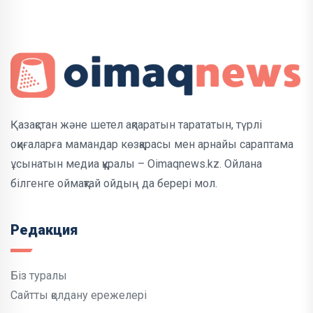
Қазақстан және шетел ақпаратын тарататын, түрлі
оқиғаларға мамандар көзқарасы мен арнайы сараптама
ұсынатын медиа құралы – Oimaqnews.kz. Ойлана
білгенге оймақтай ойдың да берері мол.
Редакция
Біз туралы
Сайтты қолдану ережелері