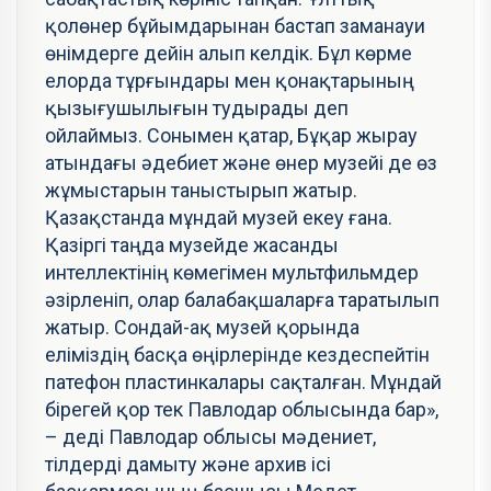
қолөнер бұйымдарынан бастап заманауи
өнімдерге дейін алып келдік. Бұл көрме
елорда тұрғындары мен қонақтарының
қызығушылығын тудырады деп
ойлаймыз. Сонымен қатар, Бұқар жырау
атындағы әдебиет және өнер музейі де өз
жұмыстарын таныстырып жатыр.
Қазақстанда мұндай музей екеу ғана.
Қазіргі таңда музейде жасанды
интеллектінің көмегімен мультфильмдер
әзірленіп, олар балабақшаларға таратылып
жатыр. Сондай-ақ музей қорында
еліміздің басқа өңірлерінде кездеспейтін
патефон пластинкалары сақталған. Мұндай
бірегей қор тек Павлодар облысында бар»,
– деді Павлодар облысы мәдениет,
тілдерді дамыту және архив ісі