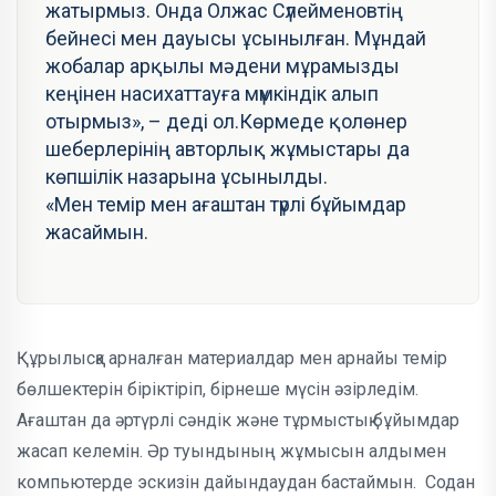
жатырмыз. Онда Олжас Сүлейменовтің
бейнесі мен дауысы ұсынылған. Мұндай
жобалар арқылы мәдени мұрамызды
кеңінен насихаттауға мүмкіндік алып
отырмыз», – деді ол.
Көрмеде қолөнер
шеберлерінің авторлық жұмыстары да
көпшілік назарына ұсынылды.
«Мен темір мен ағаштан түрлі бұйымдар
жасаймын.
Құрылысқа арналған материалдар мен арнайы темір
бөлшектерін біріктіріп, бірнеше мүсін әзірледім.
Ағаштан да әртүрлі сәндік және тұрмыстық бұйымдар
жасап келемін. Әр туындының жұмысын алдымен
компьютерде эскизін дайындаудан бастаймын.
Содан