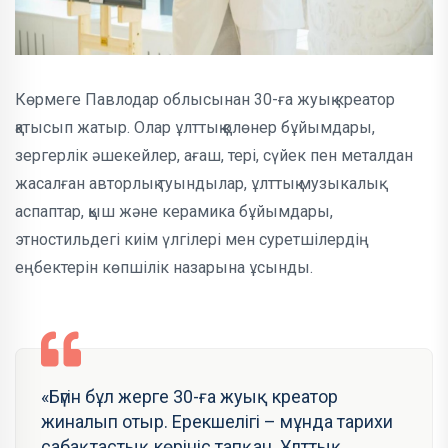
Көрмеге Павлодар облысынан 30-ға жуық креатор
қатысып жатыр. Олар ұлттық қолөнер бұйымдары,
зергерлік әшекейлер, ағаш, тері, сүйек пен металдан
жасалған авторлық туындылар, ұлттық музыкалық
аспаптар, қыш және керамика бұйымдары,
этностильдегі киім үлгілері мен суретшілердің
еңбектерін көпшілік назарына ұсынды.
«Бүгін бұл жерге 30-ға жуық креатор
жиналып отыр. Ерекшелігі – мұнда тарихи
сабақтастық көрініс тапқан. Ұлттық