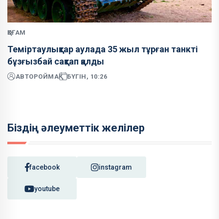
ҚОҒАМ
Теміртаулықтар аулада 35 жыл тұрған танкті
бұзғызбай сақтап қалды
АВТОР
ОЙМАҚ
БҮГІН, 10:26
Біздің әлеуметтік желілер
facebook
instagram
youtube