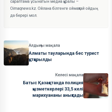
сараптама ұсынатын медиа құралы –
Oimaqnews.kz. Ойлана білгенге оймақтай ойдың
да берері мол.
Алдыңғы мақала
Алматы тауларында бес турист
құтқарылды
Келесі мақала
Батыс Қазақстанда полиция
қызметкерлері 33,5 келі
марихуананы анықтады