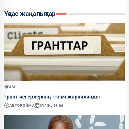
Ұқсас жаңалықтар
ҚОҒАМ
Грант иегерлерінің тізімі жарияланды
АВТОР
ОЙМАҚ
БҮГІН, 18:06