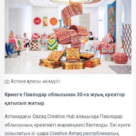
Астана қаласы әкімдігі
Көрмеге Павлодар облысынан 30-ға жуық креатор
қатысып жатыр.
Астанадағы Qazaq Creative Hub алаңында Павлодар
облысының креативті жәрмеңкесі басталды. Екі күнге
созылатын іс-шара Creative Aimaq республикалық