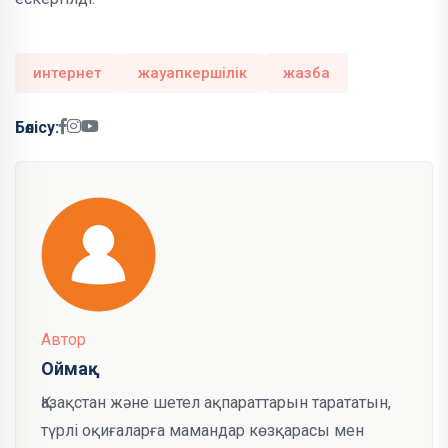
интернет
жауапкершілік
жазба
Бөлісу:
Автор
Оймақ
Қазақстан және шетел ақпараттарын тарататын,
түрлі оқиғаларға мамандар көзқарасы мен