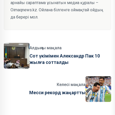
арнайы сараптама ұсынатын медиа құралы –
Oimaqnews.kz. Ойлана білгенге оймақтай ойдың
да берері мол.
Алдыңғы мақала
Сот үкімімен Александр Пак 10
жылға сотталды
Келесі мақала
Месси рекорд жаңартты