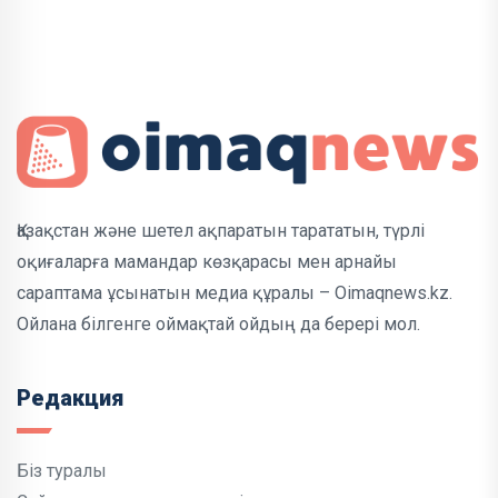
Қазақстан және шетел ақпаратын тарататын, түрлі
оқиғаларға мамандар көзқарасы мен арнайы
сараптама ұсынатын медиа құралы – Oimaqnews.kz.
Ойлана білгенге оймақтай ойдың да берері мол.
Редакция
Біз туралы