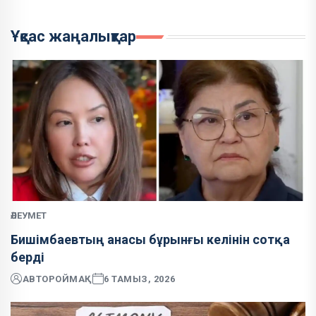
Ұқсас жаңалықтар
ӘЛЕУМЕТ
Бишімбаевтың анасы бұрынғы келінін сотқа
берді
АВТОР
ОЙМАҚ
6 ТАМЫЗ, 2026