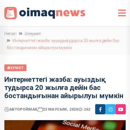
Негізгі
Әлеумет
Интернеттегі жазба: ауыздық тудырса 20 жылға дейін бас
бостандығынан айырылуы мүмкін
ӘЛЕУМЕТ
Интернеттегі жазба: ауыздық
тудырса 20 жылға дейін бас
бостандығынан айырылуы мүмкін
АВТОР
ОЙМАҚ
23 МАУСЫМ, 2026
262