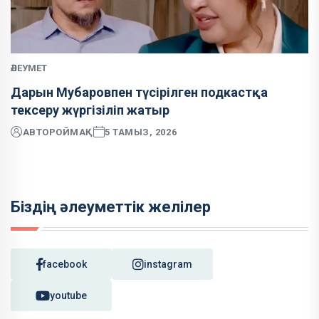
ӘЛЕУМЕТ
Дарын Мубаровпен түсірілген подкастқа
тексеру жүргізіліп жатыр
АВТОР
ОЙМАҚ
5 ТАМЫЗ, 2026
Біздің әлеуметтік желілер
facebook
instagram
youtube