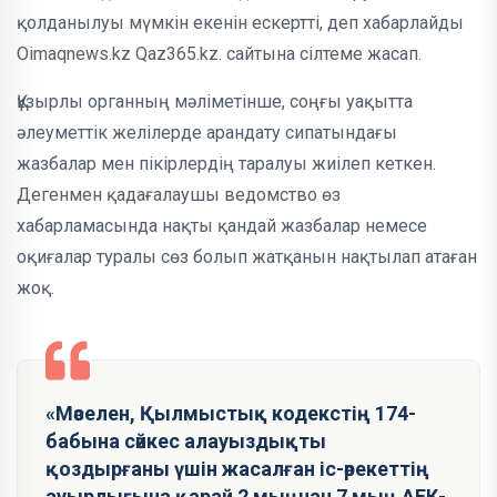
қолданылуы мүмкін екенін ескертті, деп хабарлайды
Oimaqnews.kz Qaz365.kz. сайтына сілтеме жасап.
Құзырлы органның мәліметінше, соңғы уақытта
әлеуметтік желілерде арандату сипатындағы
жазбалар мен пікірлердің таралуы жиілеп кеткен.
Дегенмен қадағалаушы ведомство өз
хабарламасында нақты қандай жазбалар немесе
оқиғалар туралы сөз болып жатқанын нақтылап атаған
жоқ.
«Мәселен, Қылмыстық кодекстің 174-
бабына сәйкес алауыздықты
қоздырғаны үшін жасалған іс-әрекеттің
ауырлығына қарай 2 мыңнан 7 мың АЕК-