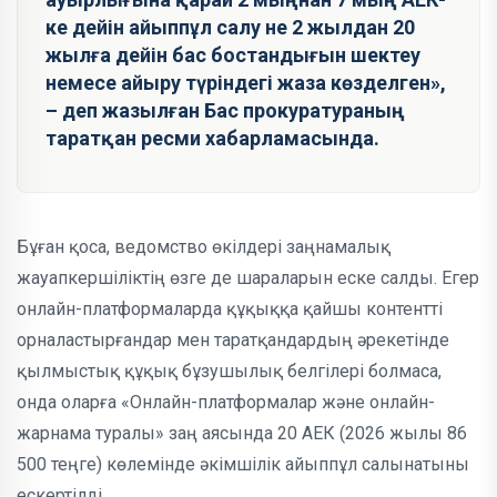
ке дейін айыппұл салу не 2 жылдан 20
жылға дейін бас бостандығын шектеу
немесе айыру түріндегі жаза көзделген»,
– деп жазылған Бас прокуратураның
таратқан ресми хабарламасында.
Бұған қоса, ведомство өкілдері заңнамалық
жауапкершіліктің өзге де шараларын еске салды. Егер
онлайн-платформаларда құқыққа қайшы контентті
орналастырғандар мен таратқандардың әрекетінде
қылмыстық құқық бұзушылық белгілері болмаса,
онда оларға «Онлайн-платформалар және онлайн-
жарнама туралы» заң аясында 20 АЕК (2026 жылы 86
500 теңге) көлемінде әкімшілік айыппұл салынатыны
ескертілді.