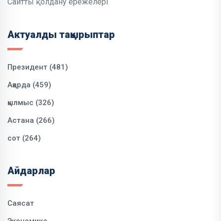
Сайтты қолдану ережелері
Актуалды тақырыптар
Президент (481)
Ақорда (459)
қылмыс (326)
Астана (266)
сот (264)
Айдарлар
Саясат