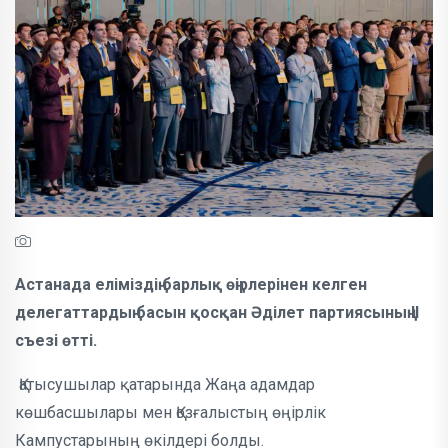
Астанада еліміздің барлық өңірлерінен келген
делегаттардың басын қосқан Әділет партиясының II
съезі өтті.
Қатысушылар қатарында Жаңа адамдар
көшбасшылары мен Қозғалыстың өңірлік
Кампустарының өкілдері болды.