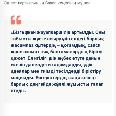
Әділет партиясының Саяси кеңесінің мүшесі:
«Бізге үлкен жауапкершілік артылды. Оны
табысты жүзеге асыру үшін елдегі барлық
жасампаз күштердің – қоғамдық, саяси
және азаматтық бастамалардың бірігуі
қажет. Ел игілігі үшін еңбек етуге дайын
екенін дәлелдеген адамдарды, үздік
идеялар мен тиімді тәсілдерді біріктіру
маңызды. Өзгерістердің жаңа кезеңі
барлық деңгейде жүйелі жұмысты талап
етеді».