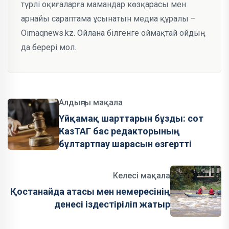
түрлі оқиғаларға мамандар көзқарасы мен
арнайы сараптама ұсынатын медиа құралы –
Oimaqnews.kz. Ойлана білгенге оймақтай ойдың
да берері мол.
Алдыңғы мақала
Үйқамақ шарттарын бұзды: сот
КазТАГ бас редакторының
бұлтартпау шарасын өзгертті
Келесі мақала
Қостанайда атасы мен немересінің
денесі іздестіріліп жатыр