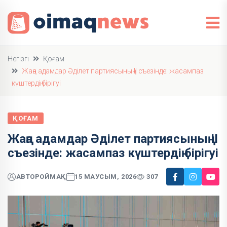
Негізгі
Қоғам
Жаңа адамдар Әділет партиясының II съезінде: жасампаз
күштердің бірігуі
ҚОҒАМ
Жаңа адамдар Әділет партиясының II
съезінде: жасампаз күштердің бірігуі
АВТОР
ОЙМАҚ
15 МАУСЫМ, 2026
307