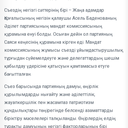
Съездің негізгі сәттерінің бірі – Жаңа адамдар
Қозғалысының негізін қалаушы Асель Баденованың
Әділет партиясының мандат комиссиясының
құрамына енуі болды. Осыған дейін ол партияның
Саяси кеңесінің құрамына кірген еді. Мандат
комиссиясының жұмысы съезді ұйымдастырушылық
тұрғыдан сүйемелдеуге және делегаттардың шешім
қабылдау үдерісіне қатысуын қамтамасыз етуге
бағытталған.
Съез барысында партияның дамуы, өңірлік
құрылымдарды нығайту және әділеттілік,
жауапкершілік пен жасампаз патриотизм
құндылықтары төңірегінде белсенді азаматтарды
біріктіру мәселелері талқыланды. Өңірлердің елдің
тұрақты дамуының негізгі факторларының бірі