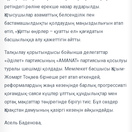
ретіндегі рөліне ерекше назар аударылды.
Қатысушылар азаматтық белсенділік пен
бастамашылдықты қолдаудың маңыздылығын атап
өтіп, «Қуатты өңірлер – қуатты ел» қағидатын
басшылыққа алу қажеттігін айтты.
Талқылау қорытындысы бойынша делегаттар
«Әділет» партиясының «AMANAT» партиясына қосылуы
туралы шешімді қолдады. Мемлекет басшысы Қасым-
Жомарт Тоқаев бірнеше рет атап өткендей,
реформалардың жаңа кезеңінде барлық прогрессивті
қоғамдық-саяси күштер ұлттық құндылықтар мен
ортақ мақсаттар төңірегінде бірігуі тиіс. Бұл сөздер
Қазақстан дамуының қазіргі кезеңін айқындайды.
Асель Баденова,