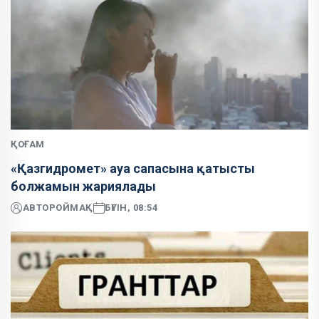
ҚОҒАМ
«Қазгидромет» ауа сапасына қатысты
болжамын жариялады
АВТОР
ОЙМАҚ
БҮГІН, 08:54