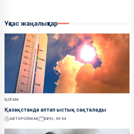
Ұқсас жаңалықтар
ҚОҒАМ
Қазақстанда аптап ыстық сақталады
АВТОР
ОЙМАҚ
БҮГІН, 09:04