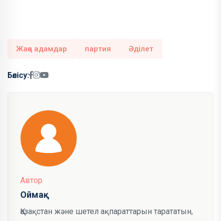
Жаңа адамдар
партия
Әділет
Бөлісу:
Автор
Оймақ
Қазақстан және шетел ақпараттарын тарататын,