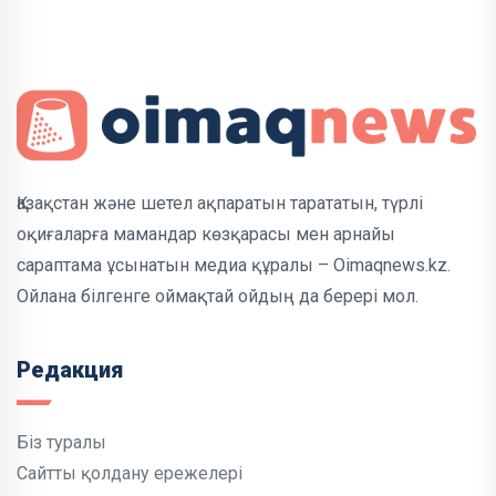
Қазақстан және шетел ақпаратын тарататын, түрлі
оқиғаларға мамандар көзқарасы мен арнайы
сараптама ұсынатын медиа құралы – Oimaqnews.kz.
Ойлана білгенге оймақтай ойдың да берері мол.
Редакция
Біз туралы
Сайтты қолдану ережелері