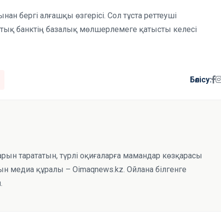
н бергі алғашқы өзгерісі. Сол тұста реттеуші
лттық банктің базалық мөлшерлемеге қатысты келесі
Бөлісу:
тарын тарататын, түрлі оқиғаларға мамандар көзқарасы
н медиа құралы – Oimaqnews.kz. Ойлана білгенге
.