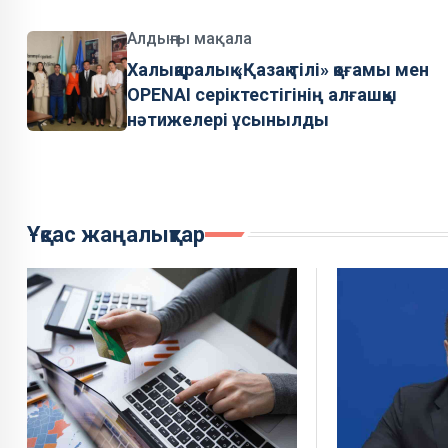
Алдыңғы мақала
Халықаралық «Қазақ тілі» қоғамы мен
OPENAI серіктестігінің алғашқы
нәтижелері ұсынылды
Ұқсас жаңалықтар