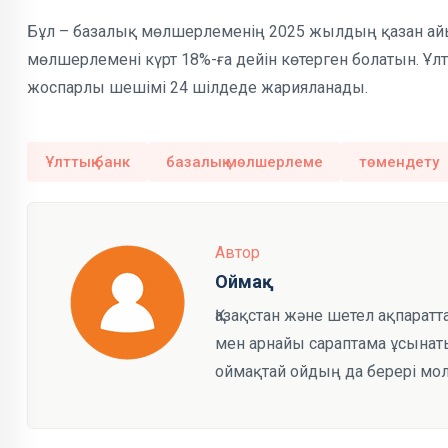
Бұл – базалық мөлшерлеменің 2025 жылдың қазан айына
мөлшерлемені күрт 18%-ға дейін көтерген болатын. Ұ
жоспарлы шешімі 24 шілдеде жарияланады.
Ұлттық банк
базалық мөлшерлеме
төмендету
Автор
Оймақ
Қазақстан және шетел ақпарат
мен арнайы сараптама ұсынаты
оймақтай ойдың да берері мол