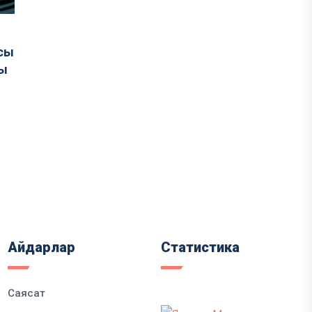
асы
ды
Айдарлар
Статистика
Саясат