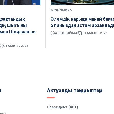
ЭКОНОМИКА
қазақстандық
Әлемдік нарықта мұнай бағ
рдің шығыны
5 пайыздан астам арзанда
ман Шаққалиев не
АВТОР
ОЙМАҚ
3 ТАМЫЗ, 2026
4 ТАМЫЗ, 2026
я
Актуалды тақырыптар
Президент (481)