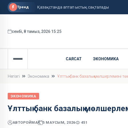
Тренд
Қазақстанда аптап ыстық сақталады
сенбі, 8 тамыз, 2026 15:25
САЯСАТ
ЭКОНОМИКА
Негізгі
Экономика
Ұлттық банк базалық мөлшерлемені тө
ЭКОНОМИКА
Ұлттық банк базалық мөлшерле
АВТОР
ОЙМАҚ
5 МАУСЫМ, 2026
451