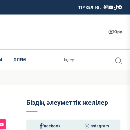
ТІРКЕЛІҢІЗ:
Кіру
М
ӘЛЕМ
Біздің әлеуметтік желілер
facebook
instagram