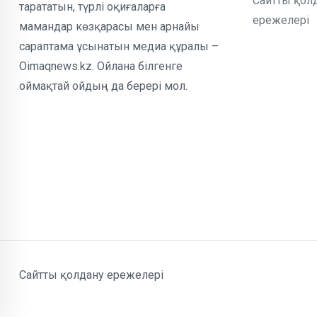
Сайтты қол
тарататын, түрлі оқиғаларға
ережелері
мамандар көзқарасы мен арнайы
сараптама ұсынатын медиа құралы –
Oimaqnews.kz. Ойлана білгенге
оймақтай ойдың да берері мол.
Сайтты қолдану ережелері