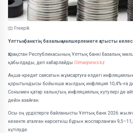
Freepik
Ұлттық банктің базалық мөлшерлемеге қатысты келе
Қазақстан Республикасының Ұлттық банкі базалық мөл
қабылдады, деп хабарлайды
Oimaqnews.kz
Ақша-кредит саясатын жұмсартуға елдегі инфляциялық
қорытындысы бойынша жылдық инфляция 10,4%-ға дейі
Сонымен қатар халықтың инфляциялық күтулері де айт
дейін азайған.
Осы оң үрдістерге байланысты Ұлттық банк 2026 жылға
кезекте аталған көрсеткіш бұрын жоспарланған 9,5–1
күтілуде.