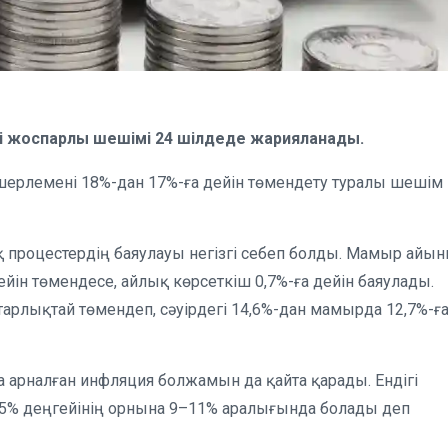
сі жоспарлы шешімі 24 шілдеде жарияланады.
шерлемені 18%-дан 17%-ға дейін төмендету туралы шешім
 процестердің баяулауы негізгі себеп болды. Мамыр айы
н төмендесе, айлық көрсеткіш 0,7%-ға дейін баяулады.
арлықтай төмендеп, сәуірдегі 14,6%-дан мамырда 12,7%-ғ
 арналған инфляция болжамын да қайта қарады. Ендігі
1,5% деңгейінің орнына 9–11% аралығында болады деп