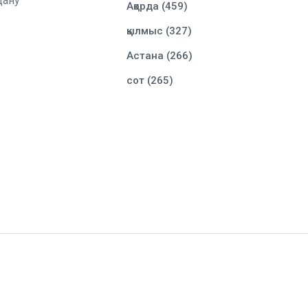
дану
Ақорда (459)
қылмыс (327)
Астана (266)
сот (265)