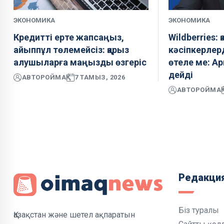
ЭКОНОМИКА
ЭКОНОМИКА
Кредитті ерте жапсаңыз,
Wildberries: 
айыппұл төлемейсіз: қарыз
кәсіпкерле
алушыларға маңызды өзгеріс
өтеле ме: Ар
дейді
АВТОР
ОЙМАҚ
7 ТАМЫЗ, 2026
АВТОР
ОЙМАҚ
Редакци
Біз туралы
Қазақстан және шетел ақпаратын