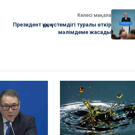
Келесі мақала
Президент құқық үстемдігі туралы өткір
мәлімдеме жасады