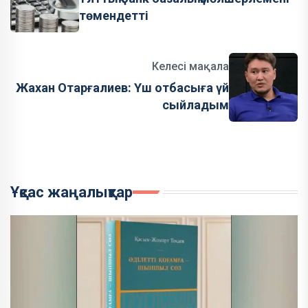
төмендетті
Келесі мақала
Жахан Отарғалиев: Үш отбасыға үй
сыйладым
Ұқсас жаңалықтар