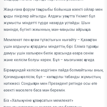
Жаңа ғана форум тақырыбы бойынша өзекті ойлар мен
құнды пікірлер айтылды. Алдағы уақытта Үкімет бұл
жұмысты міндетті түрде назарда ұстайды. Шын
мәнінде, бүгінгі жиынның мән-маңызы айрықша.
Мемлекет пен қоғам тұтастығын нығайту – Қазақстан
үшін алдыңғы қатардағы міндеттің бірі. Еліміз тұрақты
дамуы үшін халық пен билік арасында өзара сенім
және келісім болуы керек. Бұл – мызғымас қағида.
Бірақ мұндай келісім өздігінен пайда болмайтыны анық.
Қоғамдық келісім, бұл – көпқырлы табанды жұмыстың
нәтижесі. Сондықтан мен Президент ретінде осы өте
өзекті мәселеге баса мән беремін.
Біз «Халық үніне құлақ асатын мемлекет»