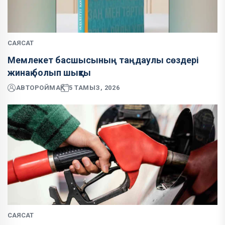
САЯСАТ
Мемлекет басшысының таңдаулы сөздері
жинақ болып шықты
АВТОР
ОЙМАҚ
5 ТАМЫЗ, 2026
САЯСАТ