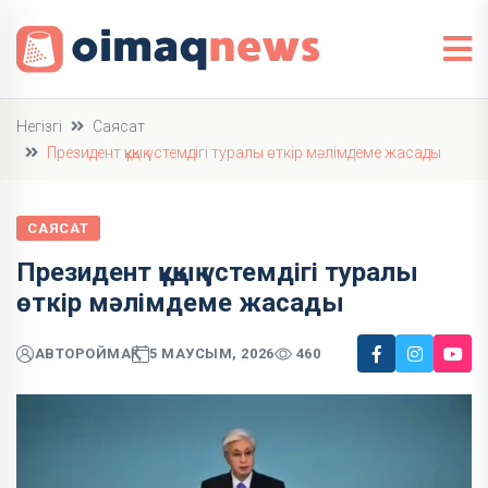
Негізгі
Саясат
Президент құқық үстемдігі туралы өткір мәлімдеме жасады
САЯСАТ
Президент құқық үстемдігі туралы
өткір мәлімдеме жасады
АВТОР
ОЙМАҚ
5 МАУСЫМ, 2026
460