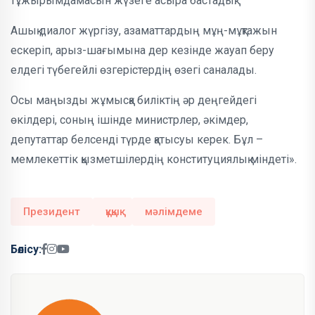
тұжырымдамасын жүзеге асыра бастадық.
Ашық диалог жүргізу, азаматтардың мұң-мұқтажын
ескеріп, арыз-шағымына дер кезінде жауап беру
елдегі түбегейлі өзгерістердің өзегі саналады.
Осы маңызды жұмысқа биліктің әр деңгейдегі
өкілдері, соның ішінде министрлер, әкімдер,
депутаттар белсенді түрде қатысуы керек. Бұл –
мемлекеттік қызметшілердің конституциялық міндеті».
Президент
құқық
мәлімдеме
Бөлісу: