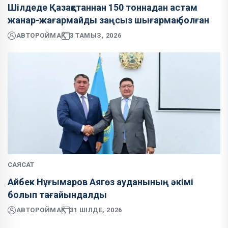
Шілдеде Қазақстаннан 150 тоннадан астам
жанар-жағармайды заңсыз шығармақ болған
АВТОР
ОЙМАҚ
3 ТАМЫЗ, 2026
САЯСАТ
Айбек Нұғымаров Аягөз ауданының әкімі
болып тағайындалды
АВТОР
ОЙМАҚ
31 ШІЛДЕ, 2026