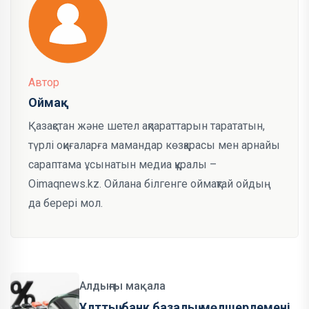
Автор
Оймақ
Қазақстан және шетел ақпараттарын тарататын,
түрлі оқиғаларға мамандар көзқарасы мен арнайы
сараптама ұсынатын медиа құралы –
Oimaqnews.kz. Ойлана білгенге оймақтай ойдың
да берері мол.
Алдыңғы мақала
Ұлттық банк базалық мөлшерлемені