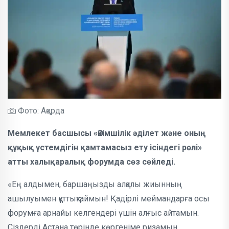
Фото: Ақорда
Мемлекет басшысы «Әкімшілік әділет және оның
құқық үстемдігін қамтамасыз ету ісіндегі рөлі»
атты халықаралық форумда сөз сөйледі.
«Ең алдымен, баршаңызды алқалы жиынның
ашылуымен құттықтаймын! Қадірлі меймандарға осы
форумға арнайы келгендері үшін алғыс айтамын.
Сіздерді Астана төрінде көргеніме ризамын.