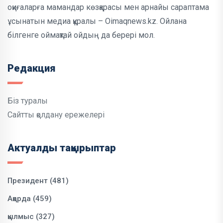
оқиғаларға мамандар көзқарасы мен арнайы сараптама
ұсынатын медиа құралы – Oimaqnews.kz. Ойлана
білгенге оймақтай ойдың да берері мол.
Редакция
Біз туралы
Сайтты қолдану ережелері
Актуалды тақырыптар
Президент (481)
Ақорда (459)
қылмыс (327)