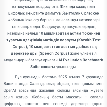
қатысуымен кездесу өтті. Жиында қазақ тілін
цифрлық кеңістікте дамытуға бағытталған бірлескен
жобаның іске асу барысы мен алғашқы нәтижелері
таныстырылды. Кездесуде қатысушылардың
назарына көлемі
10 миллиардтан астам токеннен
тұратын қазақ тілінің мәтіндік корпусы (Kazakh Text
Corpus), 10 мың сағаттан асатын дыбыстық
деректер қоры (Speech Corpus)
және үлкен тіл
модельдерін бағалауға арналған
AI Evaluation Benchmark
Suite жинағы
ұсынылды.
Бұл ауқымды бастама 2025 жылғы 7 қарашада
Вашингтонда Халықаралық «Қазақ тілі» қоғамы мен
OpenAI арасында жасалған келісім аясында жүзеге
асып жатыр. Жобаның басты мақсаты – сапалы
цифрлық контент пен сенімді деректер қорын