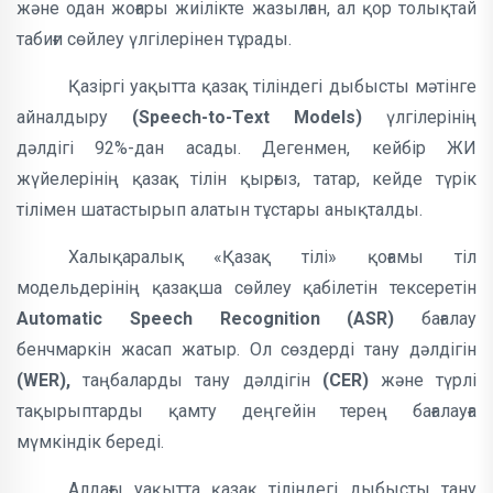
және одан жоғары жиілікте жазылған, ал қор толықтай
табиғи сөйлеу үлгілерінен тұрады.
Қазіргі уақытта қазақ тіліндегі дыбысты мәтінге
айналдыру
(Speech-to-Text Models)
үлгілерінің
дәлдігі 92%-дан асады. Дегенмен, кейбір ЖИ
жүйелерінің қазақ тілін қырғыз, татар, кейде түрік
тілімен шатастырып алатын тұстары анықталды.
Халықаралық «Қазақ тілі» қоғамы тіл
модельдерінің қазақша сөйлеу қабілетін тексеретін
Automatic Speech Recognition (ASR)
бағалау
бенчмаркін жасап жатыр. Ол сөздерді тану дәлдігін
(WER),
таңбаларды тану дәлдігін
(CER)
және
түрлі
тақырыптарды қамту деңгейін терең бағалауға
мүмкіндік береді.
Алдағы уақытта қазақ тіліндегі дыбысты тану