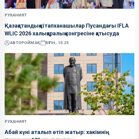
РУХАНИЯТ
Қазақстандық кітапханашылар Пусандағы IFLA
WLIC 2026 халықаралық конгресіне қатысуда
АВТОР
ОЙМАҚ
БҮГІН, 10:25
РУХАНИЯТ
Абай күні аталып өтіп жатыр: хакімнің