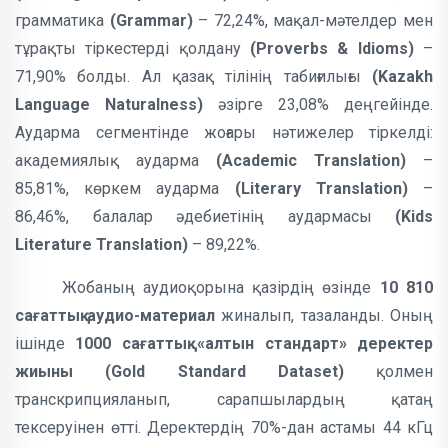
грамматика
(Grammar)
– 72,24%, мақал-мәтелдер мен
тұрақты тіркестерді қолдану
(Proverbs & Idioms)
–
71,90% болды. Ал қазақ тілінің табиғилығы
(Kazakh
Language Naturalness)
әзірге 23,08% деңгейінде.
Аударма сегментінде жоғары нәтижелер тіркелді:
академиялық аударма
(Academic Translation)
–
85,81%, көркем аударма
(Literary Translation)
–
86,46%, балалар әдебиетінің аудармасы
(Kids
Literature Translation)
– 89,22%.
Жобаның аудиоқорына қазірдің өзінде
10 810
сағаттық аудио-материал
жиналып, тазаланды. Оның
ішінде
1000 сағаттық «алтын стандарт» деректер
жиыны
(Gold Standard Dataset)
қолмен
транскрипцияланып, сарапшылардың қатаң
тексеруінен өтті. Деректердің 70%-дан астамы 44 кГц