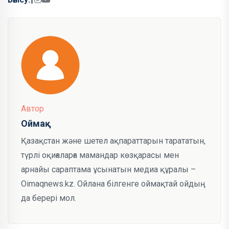
Автор
Оймақ
Қазақстан және шетел ақпараттарын тарататын,
түрлі оқиғаларға мамандар көзқарасы мен
арнайы сараптама ұсынатын медиа құралы –
Oimaqnews.kz. Ойлана білгенге оймақтай ойдың
да берері мол.