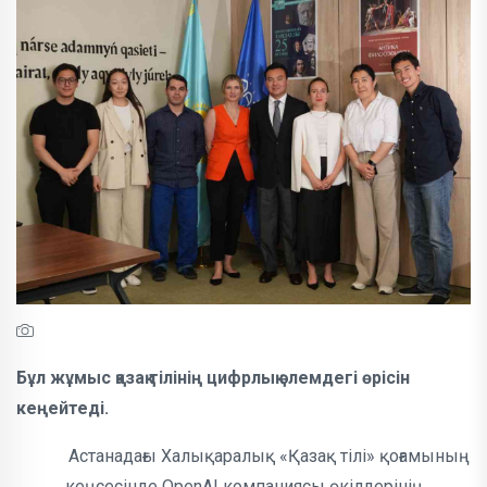
Бұл жұмыс қазақ тілінің цифрлық әлемдегі өрісін
кеңейтеді.
Астанадағы Халықаралық «Қазақ тілі» қоғамының
кеңсесінде OpenAI компаниясы өкілдерінің