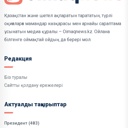
Қазақстан және шетел ақпаратын тарататын, түрлі
оқиғаларға мамандар көзқарасы мен арнайы сараптама
ұсынатын медиа құралы – Oimaqnews.kz. Ойлана
білгенге оймақтай ойдың да берері мол.
Редакция
Біз туралы
Сайтты қолдану ережелері
Актуалды тақырыптар
Президент (483)