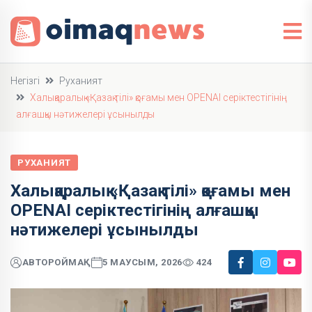
Негізгі
Руханият
Халықаралық «Қазақ тілі» қоғамы мен OPENAI серіктестігінің
алғашқы нәтижелері ұсынылды
РУХАНИЯТ
Халықаралық «Қазақ тілі» қоғамы мен
OPENAI серіктестігінің алғашқы
нәтижелері ұсынылды
АВТОР
ОЙМАҚ
5 МАУСЫМ, 2026
424