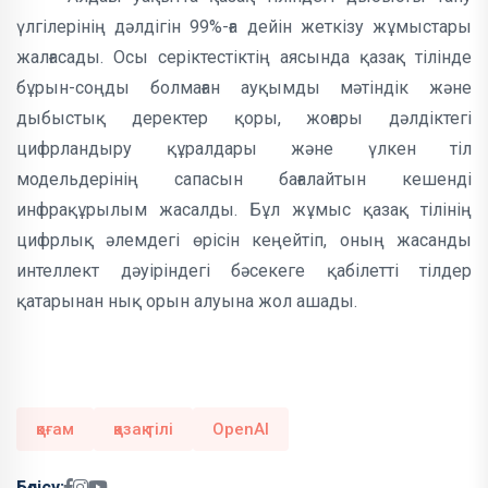
үлгілерінің дәлдігін 99%-ға дейін жеткізу жұмыстары
жалғасады. Осы серіктестіктің аясында қазақ тілінде
бұрын-соңды болмаған ауқымды мәтіндік және
дыбыстық деректер қоры, жоғары дәлдіктегі
цифрландыру құралдары және үлкен тіл
модельдерінің сапасын бағалайтын кешенді
инфрақұрылым жасалды. Бұл жұмыс қазақ тілінің
цифрлық әлемдегі өрісін кеңейтіп, оның жасанды
интеллект дәуіріндегі бәсекеге қабілетті тілдер
қатарынан нық орын алуына жол ашады.
қоғам
қазақ тілі
OpenAI
Бөлісу: