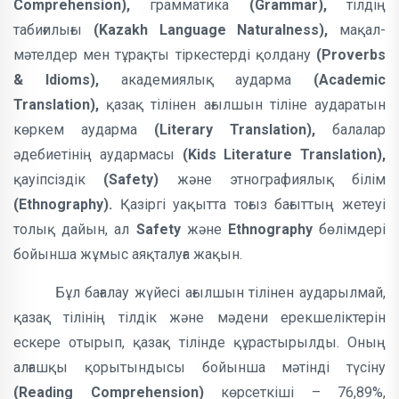
Comprehension),
грамматика
(Grammar),
тілдің
табиғилығы
(Kazakh Language Naturalness),
мақал-
мәтелдер мен тұрақты тіркестерді қолдану
(Proverbs
& Idioms),
академиялық аударма
(Academic
Translation),
қазақ тілінен ағылшын тіліне аударатын
көркем аударма
(Literary Translation),
балалар
әдебиетінің аудармасы
(Kids Literature Translation),
қауіпсіздік
(Safety)
және этнографиялық білім
(Ethnography).
Қазіргі уақытта тоғыз бағыттың жетеуі
толық дайын, ал
Safety
және
Ethnography
бөлімдері
бойынша жұмыс аяқталуға жақын.
Бұл бағалау жүйесі ағылшын тілінен аударылмай,
қазақ тілінің тілдік және мәдени ерекшеліктерін
ескере отырып, қазақ тілінде құрастырылды. Оның
алғашқы қорытындысы бойынша мәтінді түсіну
(Reading Comprehension)
көрсеткіші – 76,89%,