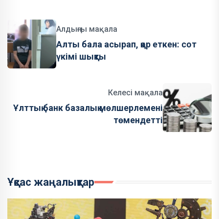
Алдыңғы мақала
Алты бала асырап, қор еткен: сот
үкімі шықты
Келесі мақала
Ұлттық банк базалық мөлшерлемені
төмендетті
Ұқсас жаңалықтар