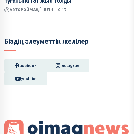
туғанына 181 жыл толды
АВТОР
ОЙМАҚ
БҮГІН, 10:17
Біздің әлеуметтік желілер
facebook
instagram
youtube