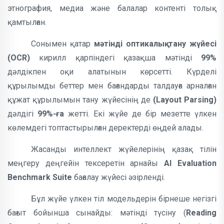
этнография, медиа және балалар контенті толық
қамтылған.
Сонымен қатар
мәтінді оптикалық тану жүйесі
(OCR)
кирилл қарпіндегі қазақша мәтінді
99%
дәлдікпен оқи алатынын көрсетті. Күрделі
құрылымды беттер мен бағандарды талдауға арналған
құжат құрылымын тану жүйесінің де
(Layout Parsing)
дәлдігі
99%-ға
жетті. Екі жүйе де бір мезетте үлкен
көлемдегі топтастырылған деректерді өңдей алады.
Жасанды интеллект жүйелерінің қазақ тілін
меңгеру деңгейін тексеретін арнайы
AI Evaluation
Benchmark Suite
бағалау жүйесі әзірленді.
Бұл жүйе үлкен тіл модельдерін бірнеше негізгі
бағыт бойынша сынайды: мәтінді түсіну (
Reading