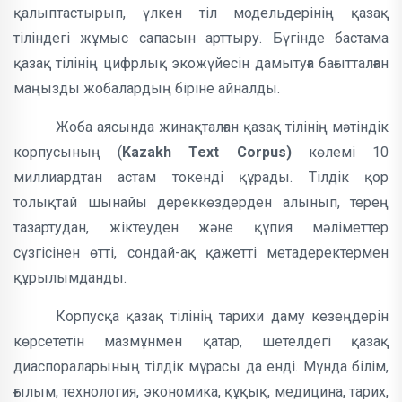
қалыптастырып, үлкен тіл модельдерінің қазақ
тіліндегі жұмыс сапасын арттыру. Бүгінде бастама
қазақ тілінің цифрлық экожүйесін дамытуға бағытталған
маңызды жобалардың біріне айналды.
Жоба аясында жинақталған қазақ тілінің мәтіндік
корпусының (
Kazakh Text Corpus)
көлемі 10
миллиардтан астам токенді құрады. Тілдік қор
толықтай шынайы дереккөздерден алынып, терең
тазартудан, жіктеуден және құпия мәліметтер
сүзгісінен өтті, сондай-ақ қажетті метадеректермен
құрылымданды.
Корпусқа қазақ тілінің тарихи даму кезеңдерін
көрсететін мазмұнмен қатар, шетелдегі қазақ
диаспораларының тілдік мұрасы да енді. Мұнда білім,
ғылым, технология, экономика, құқық, медицина, тарих,