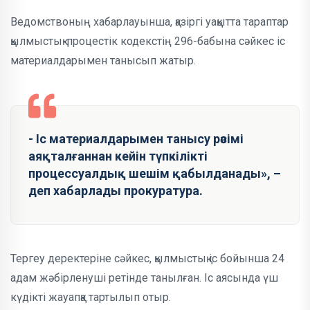
Ведомствоның хабарлауынша, қазіргі уақытта тараптар
қылмыстық-процестік кодекстің 296-бабына сәйкес іс
материалдарымен танысып жатыр.
- Іс материалдарымен танысу рәсімі
аяқталғаннан кейін түпкілікті
процессуалдық шешім қабылданады», –
деп хабарлады прокуратура.
Тергеу деректеріне сәйкес, қылмыстық іс бойынша 24
адам жәбірленуші ретінде танылған. Іс аясында үш
күдікті жауапқа тартылып отыр.