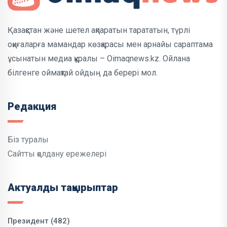
Қазақстан және шетел ақпаратын тарататын, түрлі
оқиғаларға мамандар көзқарасы мен арнайы сараптама
ұсынатын медиа құралы – Oimaqnews.kz. Ойлана
білгенге оймақтай ойдың да берері мол.
Редакция
Біз туралы
Сайтты қолдану ережелері
Актуалды тақырыптар
Президент (482)