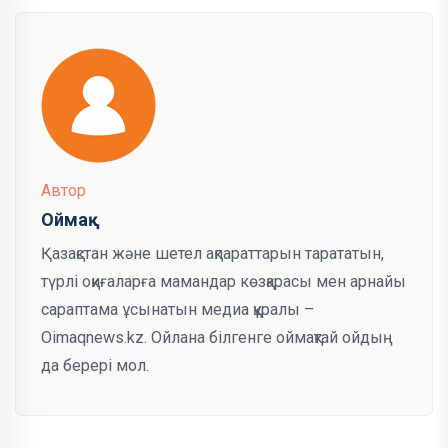
Автор
Оймақ
Қазақстан және шетел ақпараттарын тарататын,
түрлі оқиғаларға мамандар көзқарасы мен арнайы
сараптама ұсынатын медиа құралы –
Oimaqnews.kz. Ойлана білгенге оймақтай ойдың
да берері мол.