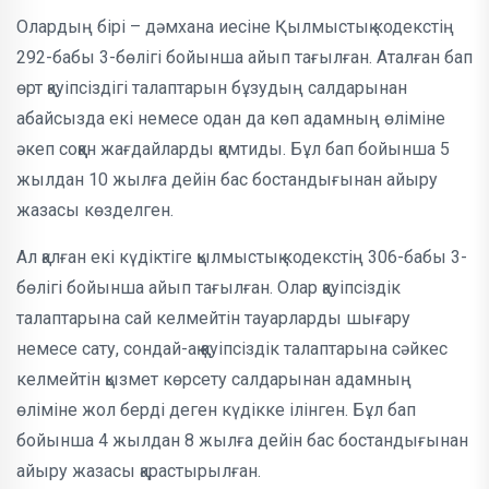
Олардың бірі – дәмхана иесіне Қылмыстық кодекстің
292-бабы 3-бөлігі бойынша айып тағылған. Аталған бап
өрт қауіпсіздігі талаптарын бұзудың салдарынан
абайсызда екі немесе одан да көп адамның өліміне
әкеп соққан жағдайларды қамтиды. Бұл бап бойынша 5
жылдан 10 жылға дейін бас бостандығынан айыру
жазасы көзделген.
Ал қалған екі күдіктіге қылмыстық кодекстің 306-бабы 3-
бөлігі бойынша айып тағылған. Олар қауіпсіздік
талаптарына сай келмейтін тауарларды шығару
немесе сату, сондай-ақ қауіпсіздік талаптарына сәйкес
келмейтін қызмет көрсету салдарынан адамның
өліміне жол берді деген күдікке ілінген. Бұл бап
бойынша 4 жылдан 8 жылға дейін бас бостандығынан
айыру жазасы қарастырылған.