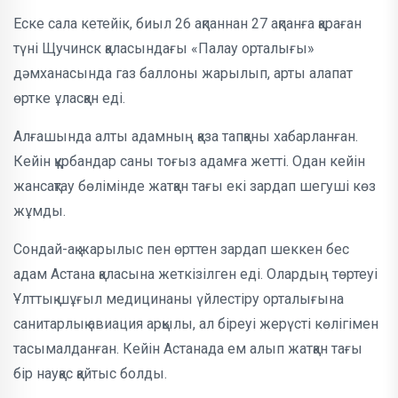
Еске сала кетейік, биыл 26 ақпаннан 27 ақпанға қараған
түні Щучинск қаласындағы «Палау орталығы»
дәмханасында газ баллоны жарылып, арты алапат
өртке ұласқан еді.
Алғашында алты адамның қаза тапқаны хабарланған.
Кейін құрбандар саны тоғыз адамға жетті. Одан кейін
жансақтау бөлімінде жатқан тағы екі зардап шегуші көз
жұмды.
Сондай-ақ жарылыс пен өрттен зардап шеккен бес
адам Астана қаласына жеткізілген еді. Олардың төртеуі
Ұлттық шұғыл медицинаны үйлестіру орталығына
санитарлық авиация арқылы, ал біреуі жерүсті көлігімен
тасымалданған. Кейін Астанада ем алып жатқан тағы
бір науқас қайтыс болды.