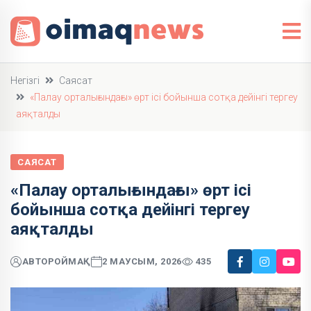
Негізгі
Саясат
«Палау орталығындағы» өрт ісі бойынша сотқа дейінгі тергеу
аяқталды
САЯСАТ
«Палау орталығындағы» өрт ісі
бойынша сотқа дейінгі тергеу
аяқталды
АВТОР
ОЙМАҚ
2 МАУСЫМ, 2026
435