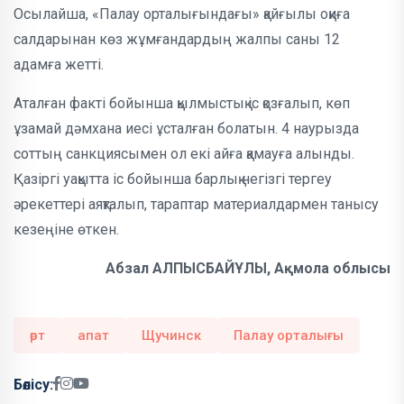
Осылайша, «Палау орталығындағы» қайғылы оқиға
салдарынан көз жұмғандардың жалпы саны 12
адамға жетті.
Аталған факті бойынша қылмыстық іс қозғалып, көп
ұзамай дәмхана иесі ұсталған болатын. 4 наурызда
соттың санкциясымен ол екі айға қамауға алынды.
Қазіргі уақытта іс бойынша барлық негізгі тергеу
әрекеттері аяқталып, тараптар материалдармен танысу
кезеңіне өткен.
Абзал АЛПЫСБАЙҰЛЫ, Ақмола облысы
өрт
апат
Щучинск
Палау орталығы
Бөлісу: