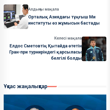
Алдыңғы мақала
Орталық Азиядағы тұңғыш Ми
институты өз жұмысын бастады
Келесі мақала
Елдос Сметовтің Қытайда өтетін
Гран-при турниріндегі қарсыласы
белгілі болды
Ұқсас жаңалықтар