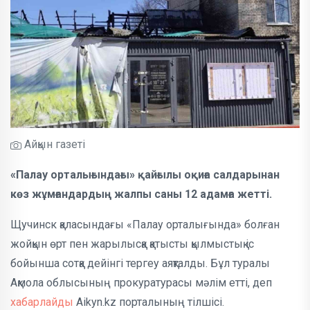
Айқын газеті
«Палау орталығындағы» қайғылы оқиға салдарынан
көз жұмғандардың жалпы саны 12 адамға жетті.
Щучинск қаласындағы «Палау орталығында» болған
жойқын өрт пен жарылысқа қатысты қылмыстық іс
бойынша сотқа дейінгі тергеу аяқталды. Бұл туралы
Ақмола облысының прокуратурасы мәлім етті, деп
хабарлайды
Aikyn.kz порталының тілшісі.