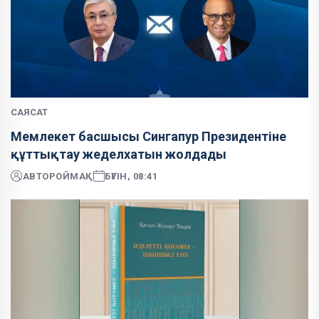
САЯСАТ
Мемлекет басшысы Сингапур Президентіне
құттықтау жеделхатын жолдады
АВТОР
ОЙМАҚ
БҮГІН, 08:41