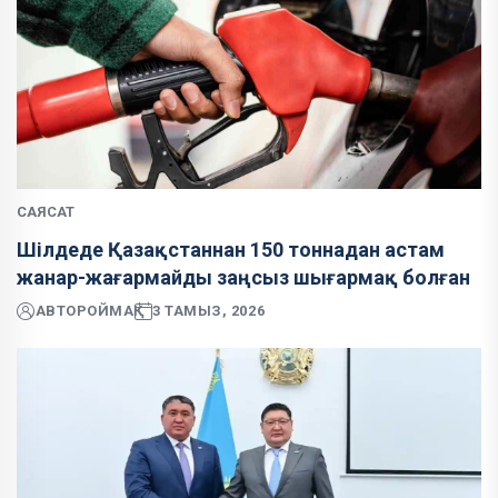
САЯСАТ
Шілдеде Қазақстаннан 150 тоннадан астам
жанар-жағармайды заңсыз шығармақ болған
АВТОР
ОЙМАҚ
3 ТАМЫЗ, 2026