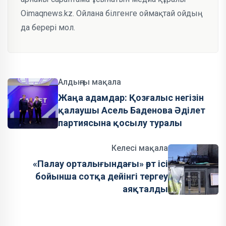
Oimaqnews.kz. Ойлана білгенге оймақтай ойдың
да берері мол.
Алдыңғы мақала
Жаңа адамдар: Қозғалыс негізін
қалаушы Асель Баденова Әділет
партиясына қосылу туралы
Келесі мақала
«Палау орталығындағы» өрт ісі
бойынша сотқа дейінгі тергеу
аяқталды