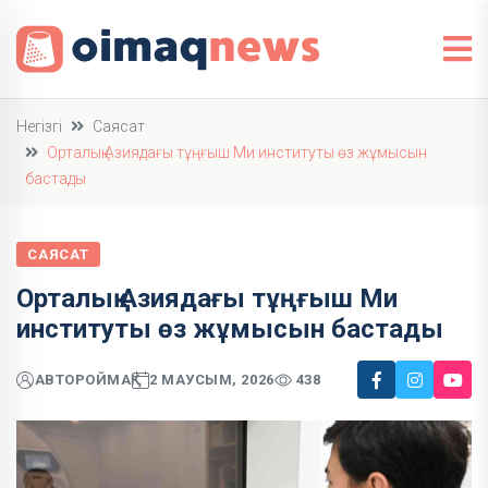
Негізгі
Саясат
Орталық Азиядағы тұңғыш Ми институты өз жұмысын
бастады
САЯСАТ
Орталық Азиядағы тұңғыш Ми
институты өз жұмысын бастады
АВТОР
ОЙМАҚ
2 МАУСЫМ, 2026
438