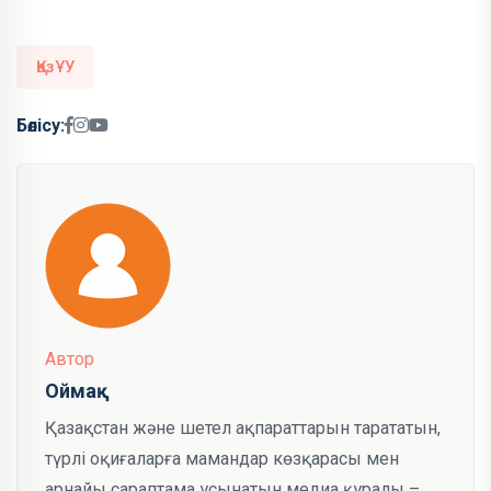
ҚазҰУ
Бөлісу:
Автор
Оймақ
Қазақстан және шетел ақпараттарын тарататын,
түрлі оқиғаларға мамандар көзқарасы мен
арнайы сараптама ұсынатын медиа құралы –