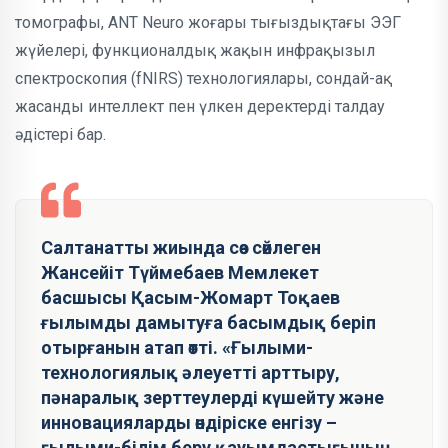
томографы, ANT Neuro жоғары тығыздықтағы ЭЭГ
жүйелері, функционалдық жақын инфрақызыл
спектроскопия (fNIRS) технологиялары, сондай-ақ
жасанды интеллект пен үлкен деректерді талдау
әдістері бар.
Салтанатты жиында сөз сөйлеген
Жансейіт Түймебаев Мемлекет
басшысы Қасым-Жомарт Тоқаев
ғылымды дамытуға басымдық беріп
отырғанын атап өтті. «Ғылыми-
технологиялық әлеуетті арттыру,
пәнаралық зерттеулерді күшейту және
инновацияларды өндіріске енгізу –
ғылыми-білім беру қауымдастығының