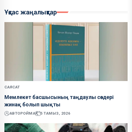
Ұқсас жаңалықтар
САЯСАТ
Мемлекет басшысының таңдаулы сөздері
жинақ болып шықты
АВТОР
ОЙМАҚ
5 ТАМЫЗ, 2026