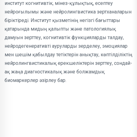
институт когнитивтік, мінез-құлықтық, есептеу
нейроғылымы және нейролингвистика зертханаларын
біріктіреді. Институт қызметінің негізгі бағыттары
қатарында мидың қалыпты және патологиялық
дамуын зерттеу, когнитивтік функцияларды талдау,
нейродегенеративті ауруларды зерделеу, эмоциялар
мен шешім қабылдау тетіктерін анықтау, көптілділіктің
нейролингвистикалық ерекшеліктерін зерттеу, сондай-
ақ жаңа диагностикалық және болжамдық
биомаркерлер әзірлеу бар.