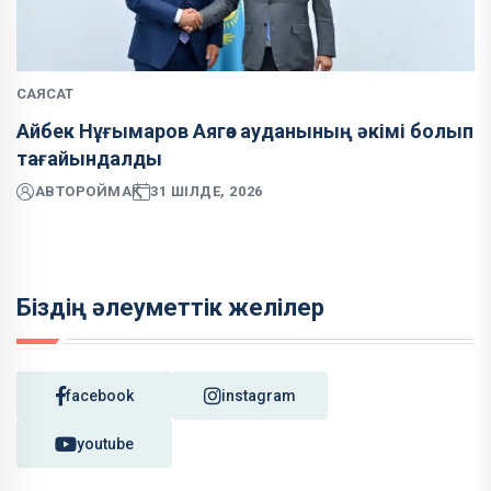
САЯСАТ
Айбек Нұғымаров Аягөз ауданының әкімі болып
тағайындалды
АВТОР
ОЙМАҚ
31 ШІЛДЕ, 2026
Біздің әлеуметтік желілер
facebook
instagram
youtube