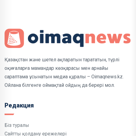
Қазақстан және шетел ақпаратын тарататын, түрлі
оқиғаларға мамандар көзқарасы мен арнайы
сараптама ұсынатын медиа құралы – Oimaqnews.kz.
Ойлана білгенге оймақтай ойдың да берері мол.
Редакция
Біз туралы
Сайтты қолдану ережелері