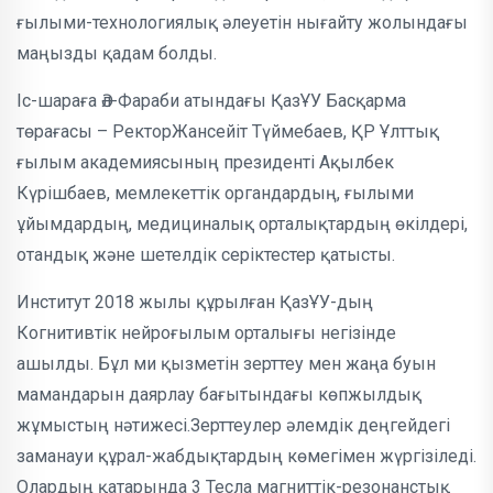
ғылыми-технологиялық әлеуетін нығайту жолындағы
маңызды қадам болды.
Іс-шараға Әл-Фараби атындағы ҚазҰУ Басқарма
төрағасы – РекторЖансейіт Түймебаев, ҚР Ұлттық
ғылым академиясының президенті Ақылбек
Күрішбаев, мемлекеттік органдардың, ғылыми
ұйымдардың, медициналық орталықтардың өкілдері,
отандық және шетелдік серіктестер қатысты.
Институт 2018 жылы құрылған ҚазҰУ-дың
Когнитивтік нейроғылым орталығы негізінде
ашылды. Бұл ми қызметін зерттеу мен жаңа буын
мамандарын даярлау бағытындағы көпжылдық
жұмыстың нәтижесі.Зерттеулер әлемдік деңгейдегі
заманауи құрал-жабдықтардың көмегімен жүргізіледі.
Олардың қатарында 3 Тесла магниттік-резонанстық