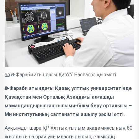
Әл-Фараби атындағы ҚазҰУ Баспасөз қызметі
Әл-Фараби атындағы Қазақ ұлттық университетінде
Қазақстан мен Орталық Азиядағы алғашқы
мамандандырылған ғылыми-білім беру орталығы –
Ми институтының салтанатты ашылу рәсімі өтті.
Ауқымды шара ҚР Ұлттық ғылым академиясының 80
жылдығына орай ұйымдастырылып, еліміздің