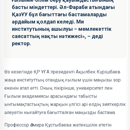
басты міндеттері. Әл-Фараби атындағы
ҚазҰУ бұл бағыттағы бастамаларды
әрдайым қолдап келеді. Ми
институтының ашылуы – мемлекеттік
саясаттың нақты нәтижесі», – деді
ректор.
Өз кезегінде ҚР ҰҒА президенті Ақылбек Күрішбаев
жаңа институттың отандық ғылым үшін маңызы зор
екенін атап өтті. Оның пікірінше, университет пен
Ғылым академиясы арасындағы табысты
ынтымақтастықтың жарқын үлгісі әрі елдің зияткерлік
әлеуетін нығайтуға бағытталған маңызды бастама.
Профессор Әлмира Құстыбаева жетекшілік ететін