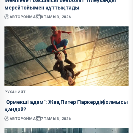
Мемлекет басшысы Бекболат Тілеуханды
мерейтойымен құттықтады
АВТОР
ОЙМАҚ
8 ТАМЫЗ, 2026
РУХАНИЯТ
"Өрмекші адам": Жаңа Питер Паркердің болмысы
қандай?
АВТОР
ОЙМАҚ
7 ТАМЫЗ, 2026