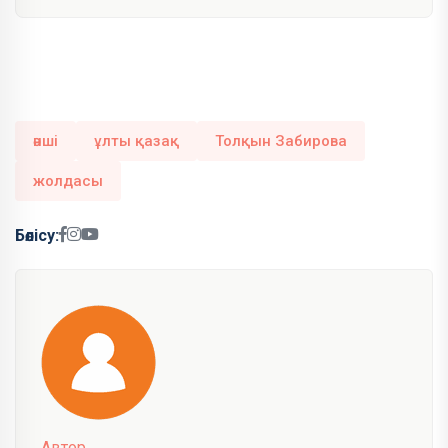
әнші
ұлты қазақ
Толқын Забирова
жолдасы
Бөлісу:
Автор