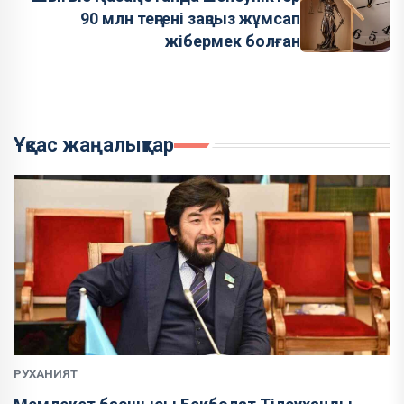
90 млн теңгені заңсыз жұмсап
жібермек болған
Ұқсас жаңалықтар
РУХАНИЯТ