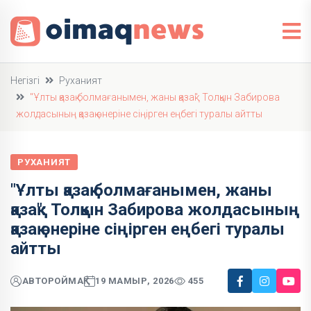
Негізгі
Руханият
"Ұлты қазақ болмағанымен, жаны қазақ": Толқын Забирова
жолдасының қазақ өнеріне сіңірген еңбегі туралы айтты
РУХАНИЯТ
"Ұлты қазақ болмағанымен, жаны
қазақ": Толқын Забирова жолдасының
қазақ өнеріне сіңірген еңбегі туралы
айтты
АВТОР
ОЙМАҚ
19 МАМЫР, 2026
455