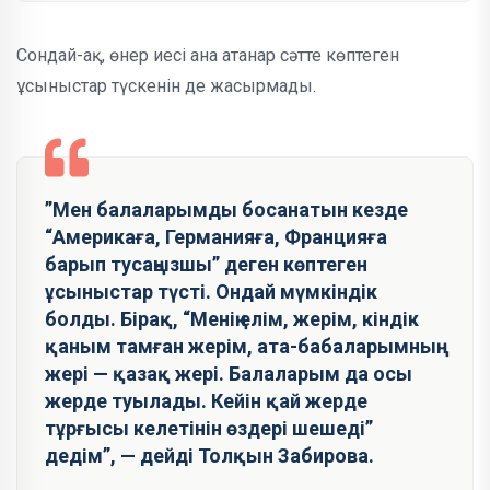
Сондай-ақ, өнер иесі ана атанар сәтте көптеген
ұсыныстар түскенін де жасырмады.
”Мен балаларымды босанатын кезде
“Америкаға, Германияға, Францияға
барып тусаңызшы” деген көптеген
ұсыныстар түсті. Ондай мүмкіндік
болды. Бірақ, “Менің елім, жерім, кіндік
қаным тамған жерім, ата-бабаларымның
жері — қазақ жері. Балаларым да осы
жерде туылады. Кейін қай жерде
тұрғысы келетінін өздері шешеді”
дедім”, — дейді Толқын Забирова.