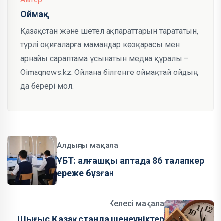
Оймақ
Қазақстан және шетел ақпараттарын тарататын,
түрлі оқиғаларға мамандар көзқарасы мен
арнайы сараптама ұсынатын медиа құралы –
Oimaqnews.kz. Ойлана білгенге оймақтай ойдың
да берері мол.
Алдыңғы мақала
ҰБТ: алғашқы аптада 86 талапкер
ереже бұзған
Келесі мақала
Шығыс Қазақстанда шенеуніктер