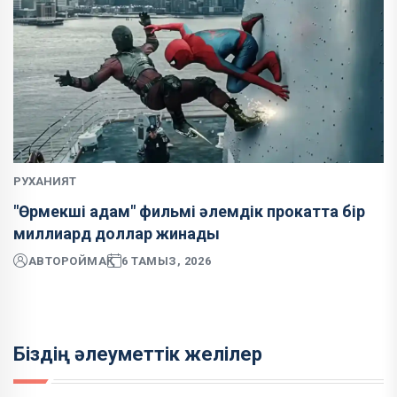
РУХАНИЯТ
"Өрмекші адам" фильмі әлемдік прокатта бір
миллиард доллар жинады
АВТОР
ОЙМАҚ
6 ТАМЫЗ, 2026
Біздің әлеуметтік желілер