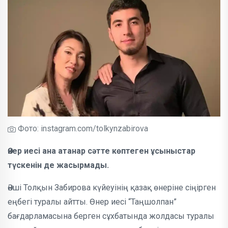
Фото: instagram.com/tolkynzabirova
Өнер иесі ана атанар сәтте көптеген ұсыныстар
түскенін де жасырмады.
Әнші Толқын Забирова күйеуінің қазақ өнеріне сіңірген
еңбегі туралы айтты. Өнер иесі “Таңшолпан”
бағдарламасына берген сұхбатында жолдасы туралы