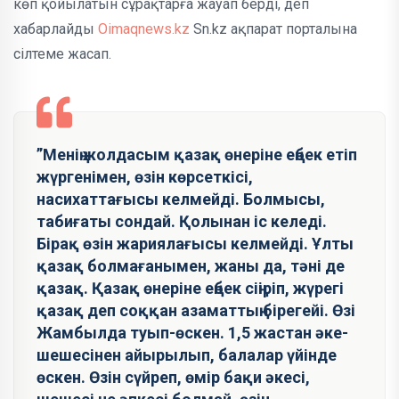
көп қойылатын сұрақтарға жауап берді, деп
хабарлайды
Oimaqnews.kz
Sn.kz ақпарат порталына
сілтеме жасап.
”Менің жолдасым қазақ өнеріне еңбек етіп
жүргенімен, өзін көрсеткісі,
насихаттағысы келмейді. Болмысы,
табиғаты сондай. Қолынан іс келеді.
Бірақ өзін жариялағысы келмейді. Ұлты
қазақ болмағанымен, жаны да, тәні де
қазақ. Қазақ өнеріне еңбек сіңіріп, жүрегі
қазақ деп соққан азаматтың бірегейі. Өзі
Жамбылда туып-өскен. 1,5 жастан әке-
шешесінен айырылып, балалар үйінде
өскен. Өзін сүйреп, өмір бақи әкесі,