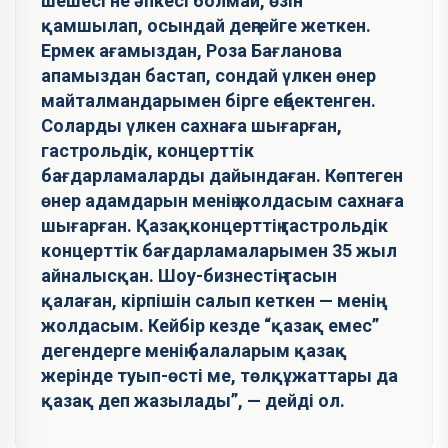
шешесі не әпкесі болмай, өзін
қамшылап, осындай деңгейге жеткен.
Ермек ағамыздан, Роза Бағланова
апамыздан бастап, сондай үлкен өнер
майталмандарымен бірге еңбектенген.
Соларды үлкен сахнаға шығарған,
гастрольдік, концерттік
бағдарламаларды дайындаған. Көптеген
өнер адамдарын менің жолдасым сахнаға
шығарған. Қазақконцерттің гастрольдік
концерттік бағдарламаларымен 35 жыл
айналысқан. Шоу-бизнестің тасын
қалаған, кірпішін салып кеткен — менің
жолдасым. Кейбір кезде “қазақ емес”
дегендерге менің балаларым қазақ
жерінде туып-өсті ме, төлқұжаттары да
қазақ деп жазылады”, — дейді ол.