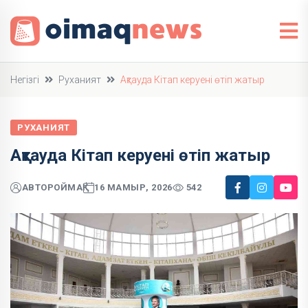
Негізгі
Руханият
Ақтауда Кітап керуені өтіп жатыр
РУХАНИЯТ
Ақтауда Кітап керуені өтіп жатыр
АВТОР
ОЙМАҚ
16 МАМЫР, 2026
542