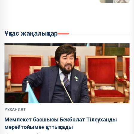
Ұқсас жаңалықтар
РУХАНИЯТ
Мемлекет басшысы Бекболат Тілеуханды
мерейтойымен құттықтады