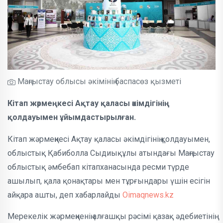
Маңғыстау облысы әкімінің баспасөз қызметі
Кітап жәрмеңкесі Ақтау қаласы әкімдігінің
қолдауымен ұйымдастырылған.
Кітап жәрмеңкесі Ақтау қаласы әкімдігінің қолдауымен,
облыстық Қабиболла Сыдиықұлы атындағы Маңғыстау
облыстық әмбебап кітапханасында ресми түрде
ашылып, қала қонақтары мен тұрғындары үшін есігін
айқара ашты, деп хабарлайды
Oimaqnews.kz
Мерекелік жәрмеңкенің алғашқы рәсімі қазақ әдебиетінің