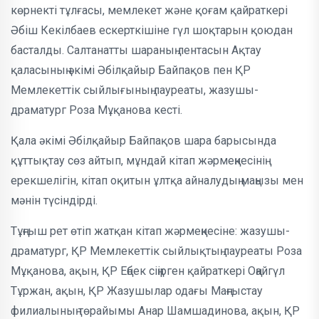
көрнекті тұлғасы, мемлекет және қоғам қайраткері
Әбіш Кекілбаев ескерткішіне гүл шоқтарын қоюдан
басталды. Салтанатты шараның лентасын Ақтау
қаласының әкімі Әбілқайыр Байпақов пен ҚР
Мемлекеттік сыйлығының лауреаты, жазушы-
драматург Роза Мұқанова кесті.
Қала әкімі Әбілқайыр Байпақов шара барысында
құттықтау сөз айтып, мұндай кітап жәрмеңкесінің
ерекшелігін, кітап оқитын ұлтқа айналудың маңызы мен
мәнін түсіндірді.
Тұңғыш рет өтіп жатқан кітап жәрмеңкесіне: жазушы-
драматург, ҚР Мемлекеттік сыйлықтың лауреаты Роза
Мұқанова, ақын, ҚР Еңбек сіңірген қайраткері Оңайгүл
Тұржан, ақын, ҚР Жазушылар одағы Маңғыстау
филиалының төрайымы Анар Шамшадинова, ақын, ҚР