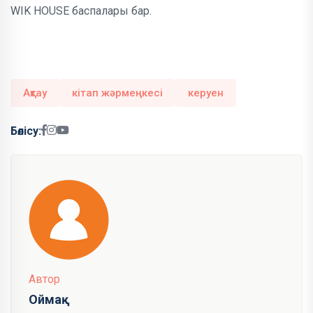
WIK HOUSE баспалары бар.
Ақтау
кітап жәрмеңкесі
керуен
Бөлісу:
Автор
Оймақ