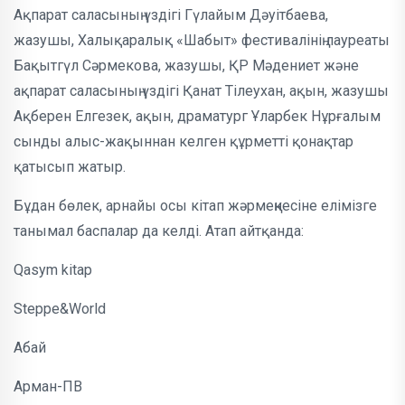
Ақпарат саласының үздігі Гүлайым Дәуітбаева,
жазушы, Халықаралық «Шабыт» фестивалінің лауреаты
Бақытгүл Сәрмекова, жазушы, ҚР Мәдениет және
ақпарат саласының үздігі Қанат Тілеухан, ақын, жазушы
Ақберен Елгезек, ақын, драматург Ұларбек Нұрғалым
сынды алыс-жақыннан келген құрметті қонақтар
қатысып жатыр.
Бұдан бөлек, арнайы осы кітап жәрмеңкесіне елімізге
танымал баспалар да келді. Атап айтқанда:
Qasym kitap
Steppe&World
Абай
Арман-ПВ