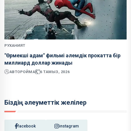
РУХАНИЯТ
"Өрмекші адам" фильмі әлемдік прокатта бір
миллиард доллар жинады
АВТОР
ОЙМАҚ
6 ТАМЫЗ, 2026
Біздің әлеуметтік желілер
facebook
instagram