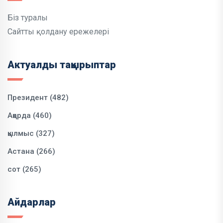
Біз туралы
Сайтты қолдану ережелері
Актуалды тақырыптар
Президент (482)
Ақорда (460)
қылмыс (327)
Астана (266)
сот (265)
Айдарлар