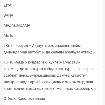
ZIYAT
SANA
MAZMUNDAMA
Marfu
«Кітап керуен – Ақтау» жәрмеңкесінің арнайы
дайындалған автобусы да қаланы аралауға аттанды.
15-16 мамыр күндері екі күнге жалғасатын
жәрмеңкеде кітаптарға жеңілдіктер, түрлі шаралар және
әдебиет пен шығармашылық дамуға қатысты
тақырыптарда арнайы секциялық отырыстар, жаңа
кітаптардың таныстырылымы мен тұсаукесерлер өтті.
Отбасы Хрестоматиясы