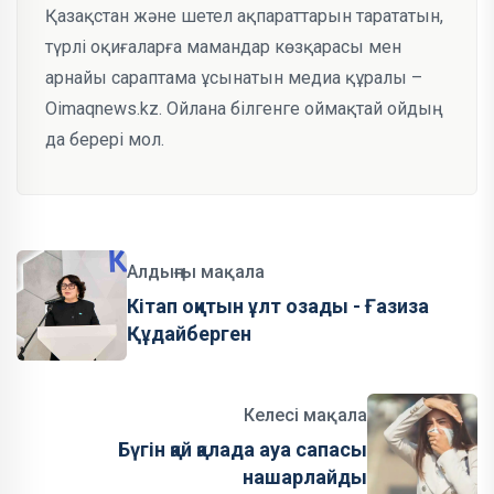
Қазақстан және шетел ақпараттарын тарататын,
түрлі оқиғаларға мамандар көзқарасы мен
арнайы сараптама ұсынатын медиа құралы –
Oimaqnews.kz. Ойлана білгенге оймақтай ойдың
да берері мол.
Алдыңғы мақала
Кітап оқитын ұлт озады - Ғазиза
Құдайберген
Келесі мақала
Бүгін қай қалада ауа сапасы
нашарлайды