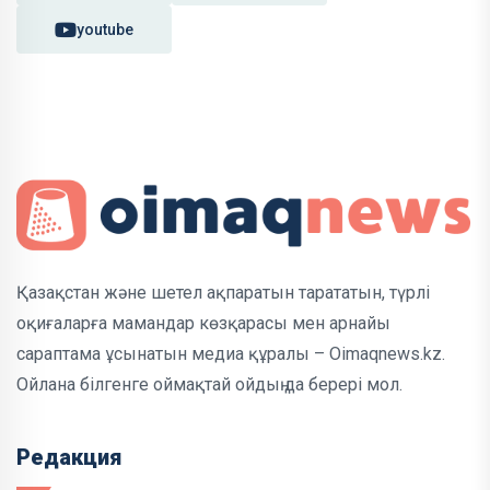
youtube
Қазақстан және шетел ақпаратын тарататын, түрлі
оқиғаларға мамандар көзқарасы мен арнайы
сараптама ұсынатын медиа құралы – Oimaqnews.kz.
Ойлана білгенге оймақтай ойдың да берері мол.
Редакция