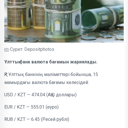
Сурет: Depositphotos
Ұлттық банк валюта бағамын жариялады.
ҚР Ұлттық банкінің мәліметтері бойынша, 15
мамырдағы валюта бағамы келесідей:
USD / KZT — 474.04 (АҚШ доллары)
EUR / KZT — 555.01 (еуро)
RUB / KZT — 6.45 (Ресей рублі)