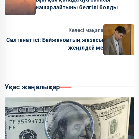
нашарлайтыны белгілі болды
Келесі мақала
Салтанат ісі: Байжановтың жазасы
жеңілдей ме
Ұқсас жаңалықтар