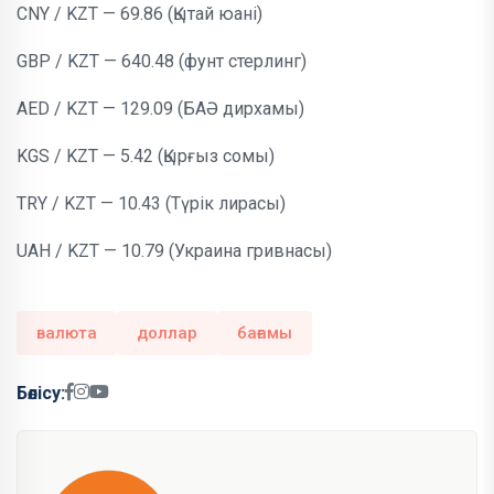
CNY / KZT — 69.86 (Қытай юані)
GBP / KZT — 640.48 (фунт стерлинг)
AED / KZT — 129.09 (БАӘ дирхамы)
KGS / KZT — 5.42 (Қырғыз сомы)
TRY / KZT — 10.43 (Түрік лирасы)
UAH / KZT — 10.79 (Украина гривнасы)
валюта
доллар
бағамы
Бөлісу: