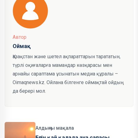
Автор
Оймақ
Қазақстан және шетел ақпараттарын тарататын,
түрлі оқиғаларға мамандар көзқарасы мен
арнайы сараптама ұсынатын медиа құралы –
Oimaqnews.kz. Ойлана білгенге оймақтай ойдың
да берері мол.
Алдыңғы мақала
Бүгін қай қалада ауа сапасы