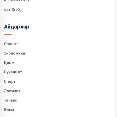
сот (265)
Айдарлар
Саясат
Экономика
Қоғам
Руханият
Спорт
Әлеумет
Таным
Әлем