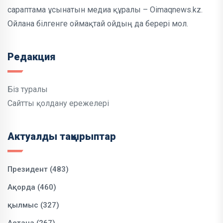
сараптама ұсынатын медиа құралы – Oimaqnews.kz.
Ойлана білгенге оймақтай ойдың да берері мол.
Редакция
Біз туралы
Сайтты қолдану ережелері
Актуалды тақырыптар
Президент (483)
Ақорда (460)
қылмыс (327)
Астана (267)