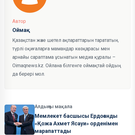
Автор
Оймақ
Қазақстан және шетел ақпараттарын тарататын,
түрлі оқиғаларға мамандар көзқарасы мен
арнайы сараптама ұсынатын медиа құралы –
Oimaqnews.kz. Ойлана білгенге оймақтай ойдың
да берері мол.
Алдыңғы мақала
Мемлекет басшысы Ердоғанды
«Қожа Ахмет Ясауи» орденімен
марапаттады