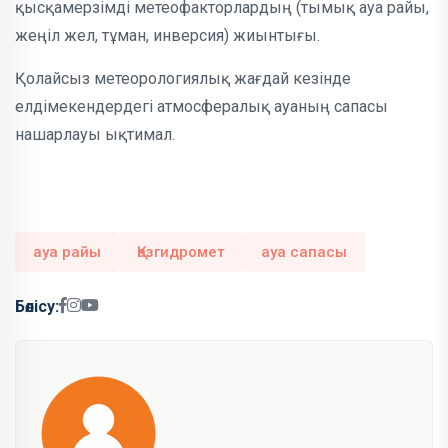
қысқамерзімді метеофакторлардың (тымық ауа райы,
жеңіл жел, тұман, инверсия) жиынтығы.
Қолайсыз метеорологиялық жағдай кезінде
елдімекендердегі атмосфералық ауаның сапасы
нашарлауы ықтимал.
ауа райы
Қазгидромет
ауа сапасы
Бөлісу: