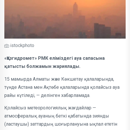
istockphoto
«Қазгидромет» РМК еліміздегі ауа сапасына
қатысты болжамын жариялады.
15 мамырда Алматы және Көкшетау қалаларында,
түнде Астана мен Ақтөбе қалаларында қолайсыз ауа
райы күтіледі, — делінген хабарламада.
Қолайсыз метеорологиялық жағдайлар —
атмосфералық ауаның беткі қабатында зиянды
(ластаушы) заттардың шоғырлануына ықпал ететін