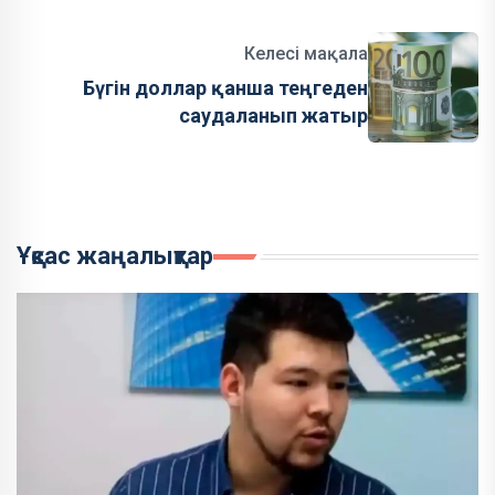
Келесі мақала
Бүгін доллар қанша теңгеден
саудаланып жатыр
Ұқсас жаңалықтар