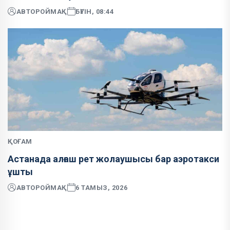
АВТОР
ОЙМАҚ
БҮГІН, 08:44
ҚОҒАМ
Астанада алғаш рет жолаушысы бар аэротакси
ұшты
АВТОР
ОЙМАҚ
6 ТАМЫЗ, 2026