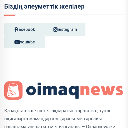
Біздің әлеуметтік желілер
facebook
instagram
youtube
Қазақстан және шетел ақпаратын тарататын, түрлі
оқиғаларға мамандар көзқарасы мен арнайы
сараптама ұсынатын медиа құралы – Oimaqnews.kz.