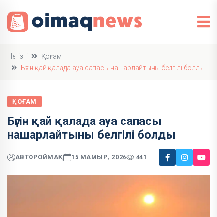
Негізгі
Қоғам
Бүгін қай қалада ауа сапасы нашарлайтыны белгілі болды
ҚОҒАМ
Бүгін қай қалада ауа сапасы
нашарлайтыны белгілі болды
АВТОР
ОЙМАҚ
15 МАМЫР, 2026
441