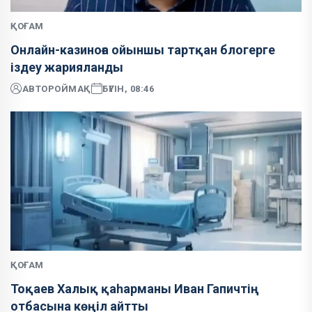
ҚОҒАМ
Онлайн-казиноға ойыншы тартқан блогерге
іздеу жарияланды
АВТОР
ОЙМАҚ
БҮГІН, 08:46
ҚОҒАМ
Тоқаев Халық қаһарманы Иван Гапичтің
отбасына көңіл айтты