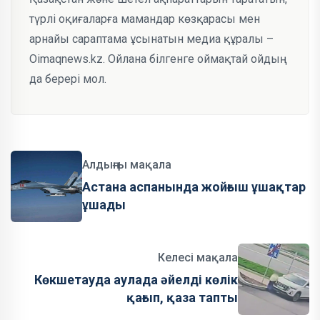
түрлі оқиғаларға мамандар көзқарасы мен
арнайы сараптама ұсынатын медиа құралы –
Oimaqnews.kz. Ойлана білгенге оймақтай ойдың
да берері мол.
Алдыңғы мақала
Астана аспанында жойғыш ұшақтар
ұшады
Келесі мақала
Көкшетауда аулада әйелді көлік
қағып, қаза тапты