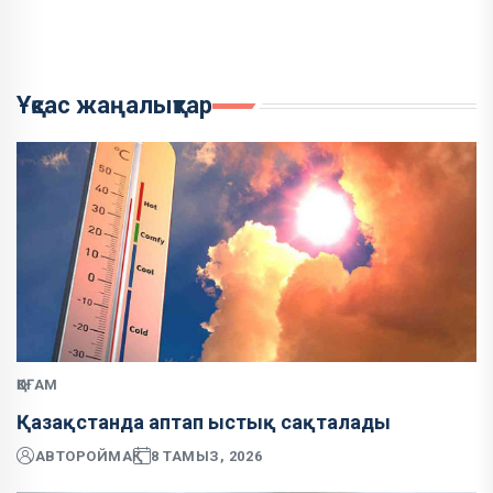
Ұқсас жаңалықтар
ҚОҒАМ
Қазақстанда аптап ыстық сақталады
АВТОР
ОЙМАҚ
8 ТАМЫЗ, 2026