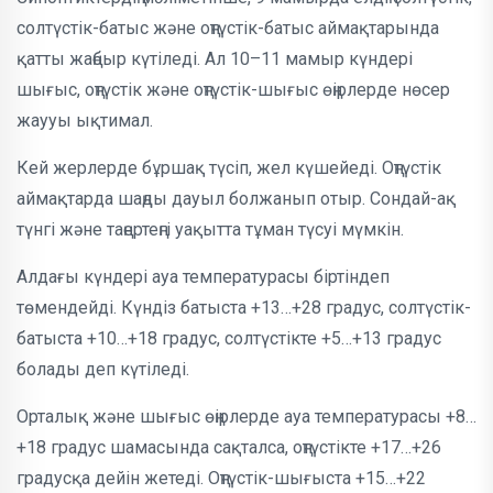
солтүстік-батыс және оңтүстік-батыс аймақтарында
қатты жаңбыр күтіледі. Ал 10–11 мамыр күндері
шығыс, оңтүстік және оңтүстік-шығыс өңірлерде нөсер
жаууы ықтимал.
Кей жерлерде бұршақ түсіп, жел күшейеді. Оңтүстік
аймақтарда шаңды дауыл болжанып отыр. Сондай-ақ
түнгі және таңертеңгі уақытта тұман түсуі мүмкін.
Алдағы күндері ауа температурасы біртіндеп
төмендейді. Күндіз батыста +13…+28 градус, солтүстік-
батыста +10…+18 градус, солтүстікте +5…+13 градус
болады деп күтіледі.
Орталық және шығыс өңірлерде ауа температурасы +8…
+18 градус шамасында сақталса, оңтүстікте +17…+26
градусқа дейін жетеді. Оңтүстік-шығыста +15…+22