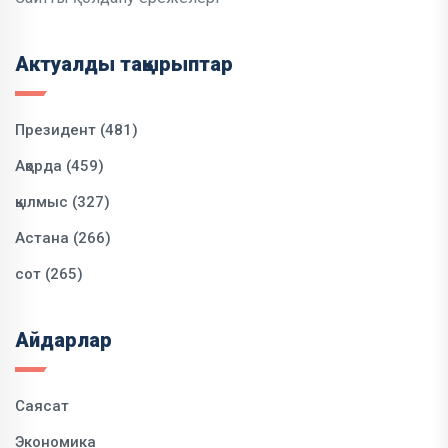
Актуалды тақырыптар
Президент (481)
Ақорда (459)
қылмыс (327)
Астана (266)
сот (265)
Айдарлар
Саясат
Экономика