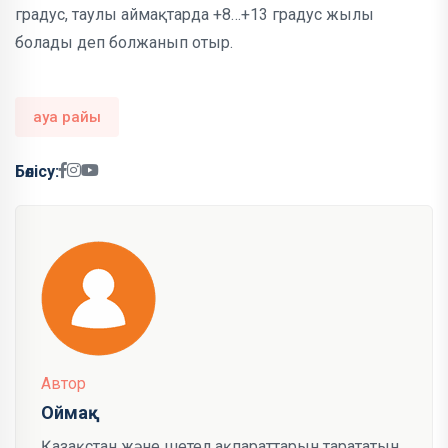
градус, таулы аймақтарда +8…+13 градус жылы
болады деп болжанып отыр.
ауа райы
Бөлісу:
Автор
Оймақ
Қазақстан және шетел ақпараттарын тарататын,