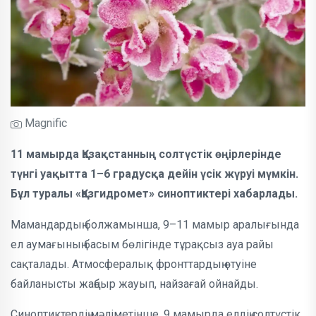
Magnific
11 мамырда Қазақстанның солтүстік өңірлерінде
түнгі уақытта 1–6 градусқа дейін үсік жүруі мүмкін.
Бұл туралы «Қазгидромет» синоптиктері хабарлады.
Мамандардың болжамынша, 9–11 мамыр аралығында
ел аумағының басым бөлігінде тұрақсыз ауа райы
сақталады. Атмосфералық фронттардың өтуіне
байланысты жаңбыр жауып, найзағай ойнайды.
Синоптиктердің мәліметінше, 9 мамырда елдің солтүстік,