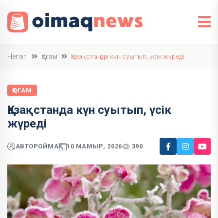
Негізгі
Қоғам
Қазақстанда күн суытып, үсік жүреді
ҚОҒАМ
Қазақстанда күн суытып, үсік
жүреді
АВТОР
ОЙМАҚ
10 МАМЫР, 2026
390