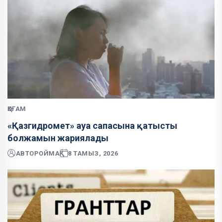
ҚОҒАМ
«Қазгидромет» ауа сапасына қатысты
болжамын жариялады
АВТОР
ОЙМАҚ
8 ТАМЫЗ, 2026