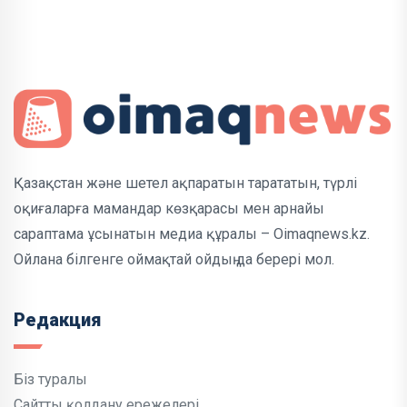
Қазақстан және шетел ақпаратын тарататын, түрлі
оқиғаларға мамандар көзқарасы мен арнайы
сараптама ұсынатын медиа құралы – Oimaqnews.kz.
Ойлана білгенге оймақтай ойдың да берері мол.
Редакция
Біз туралы
Сайтты қолдану ережелері