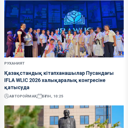
РУХАНИЯТ
Қазақстандық кітапханашылар Пусандағы
IFLA WLIC 2026 халықаралық конгресіне
қатысуда
АВТОР
ОЙМАҚ
БҮГІН, 10:25