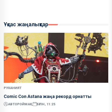
Ұқсас жаңалықтар
РУХАНИЯТ
Comic Con Astana жаңа рекорд орнатты
АВТОР
ОЙМАҚ
БҮГІН, 11:25