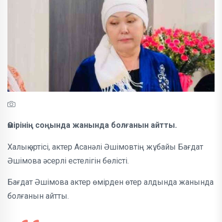
Өмірінің соңында жанында болғанын айтты.
Халық әртісі, актер Асанәлі Әшімовтің жұбайы Бағдат
Әшімова әсерлі естелігін бөлісті.
Бағдат Әшімова актер өмірден өтер алдында жанында
болғанын айтты.