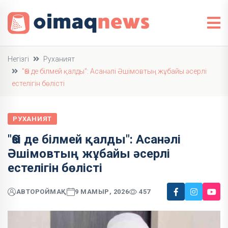
Негізгі
Руханият
"Өзі де білмей қалды": Асанәлі Әшімовтың жұбайы әсерлі
естелігін бөлісті
РУХАНИЯТ
"Өзі де білмей қалды": Асанәлі
Әшімовтың жұбайы әсерлі
естелігін бөлісті
АВТОР
ОЙМАҚ
9 МАМЫР, 2026
457