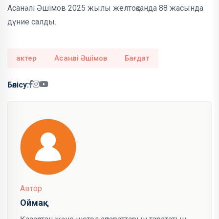
Асанәлі Әшімов 2025 жылы желтоқсанда 88 жасында
дүние салды.
актер
Асанәлі Әшімов
Бағдат
Бөлісу:
Автор
Оймақ