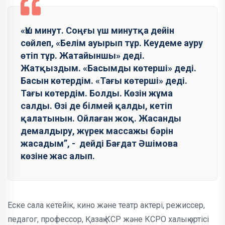
«Үш минут. Соңғы үш минутқа дейін
сөйлеп, «Белім ауырып тұр. Кеудеме ауру
өтіп тұр. Жатайыншы» деді.
Жатқыздым. «Басымды көтерші» деді.
Басын көтердім. «Тағы көтерші» деді.
Тағы көтердім. Болды. Көзін жұма
салды. Өзі де білмей қалды, кетіп
қалатынын. Ойлаған жоқ. Жасанды
демалдыру, жүрек массажы бәрін
жасадым”, - дейді Бағдат Әшімова
көзіне жас алып.
Еске сала кетейік, кино және театр актері, режиссер,
педагог, профессор, Қазақ КСР және КСРО халық әртісі