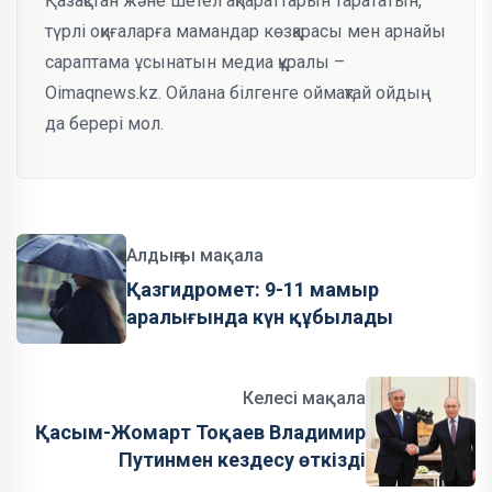
Қазақстан және шетел ақпараттарын тарататын,
түрлі оқиғаларға мамандар көзқарасы мен арнайы
сараптама ұсынатын медиа құралы –
Oimaqnews.kz. Ойлана білгенге оймақтай ойдың
да берері мол.
Алдыңғы мақала
Қазгидромет: 9-11 мамыр
аралығында күн құбылады
Келесі мақала
Қасым-Жомарт Тоқаев Владимир
Путинмен кездесу өткізді