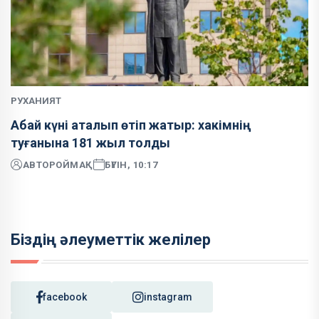
РУХАНИЯТ
Абай күні аталып өтіп жатыр: хакімнің
туғанына 181 жыл толды
АВТОР
ОЙМАҚ
БҮГІН, 10:17
Біздің әлеуметтік желілер
facebook
instagram