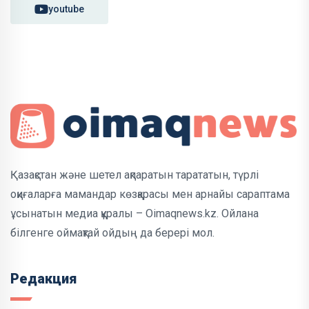
youtube
Қазақстан және шетел ақпаратын тарататын, түрлі
оқиғаларға мамандар көзқарасы мен арнайы сараптама
ұсынатын медиа құралы – Oimaqnews.kz. Ойлана
білгенге оймақтай ойдың да берері мол.
Редакция