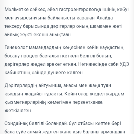
Мәліметке сәйкес, әйел гастроэнтерологқа ішінің кебуі
мен ауырсынуына байланысты қаралған. Алайда
тексеру барысында дәрігерлер оның шамамен жеті
айлық жүкті екенін анықтаған.
Гинеколог мамандардың кеңесінен кейін науқастың
босану процесі басталып кеткені белгілі болып,
дәрігерлер жедел әрекет еткен. Нәтижесінде сәби УДЗ
кабинетінің өзінде дүниеге келген.
Дәрігерлердің айтуынша, анасы мен жаңа туған
қыздың жағдайы тұрақты. Кейін олар жедел жәрдем
қызметкерлерінің көмегімен перзентханаға
жеткізілген.
Сондай-ақ белгілі болғандай, бұл отбасы көптен бері
бала сүйе алмай жүрген және қыз баланы армандаған