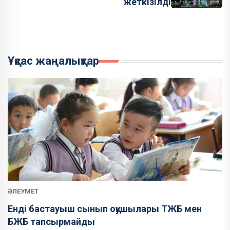
жеткізілді
Ұқсас жаңалықтар
ӘЛЕУМЕТ
Енді бастауыш сынып оқушылары ТЖБ мен
БЖБ тапсырмайды