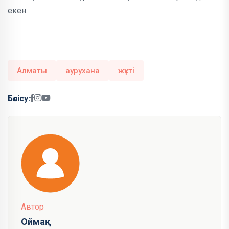
екен.
Алматы
аурухана
жүкті
Бөлісу:
Автор
Оймақ