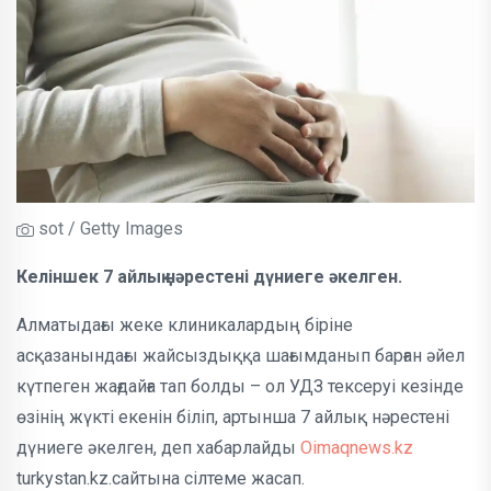
sot / Getty Images
Келіншек 7 айлық нәрестені дүниеге әкелген.
Алматыдағы жеке клиникалардың біріне
асқазанындағы жайсыздыққа шағымданып барған әйел
күтпеген жағдайға тап болды – ол УДЗ тексеруі кезінде
өзінің жүкті екенін біліп, артынша 7 айлық нәрестені
дүниеге әкелген, деп хабарлайды
Oimaqnews.kz
turkystan.kz.сайтына сілтеме жасап.