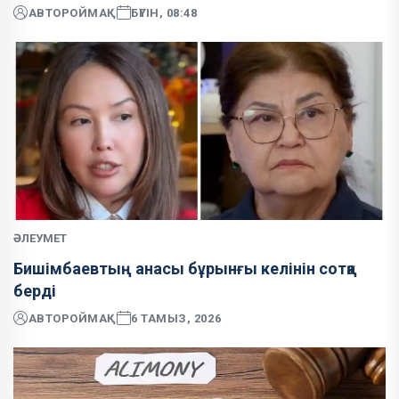
АВТОР
ОЙМАҚ
БҮГІН, 08:48
ӘЛЕУМЕТ
Бишімбаевтың анасы бұрынғы келінін сотқа
берді
АВТОР
ОЙМАҚ
6 ТАМЫЗ, 2026