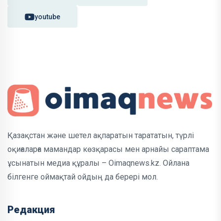
youtube
Қазақстан және шетел ақпаратын тарататын, түрлі
оқиғаларға мамандар көзқарасы мен арнайы сараптама
ұсынатын медиа құралы – Oimaqnews.kz. Ойлана
білгенге оймақтай ойдың да берері мол.
Редакция