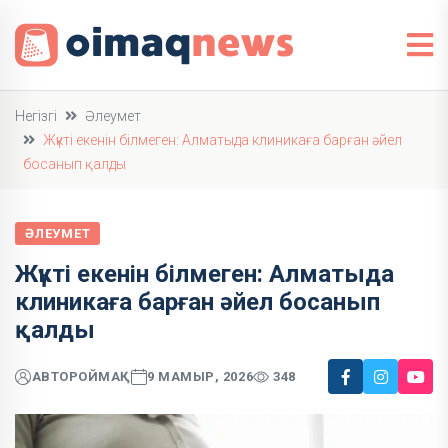
Негізгі
Әлеумет
Жүкті екенін білмеген: Алматыда клиникаға барған әйел
босанып қалды
ӘЛЕУМЕТ
Жүкті екенін білмеген: Алматыда
клиникаға барған әйел босанып
қалды
АВТОР
ОЙМАҚ
9 МАМЫР, 2026
348