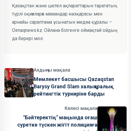
Қазақстан және шетел ақпараттарын тарататын,
түрлі оқиғаларға мамандар көзқарасы мен
арнайы сараптама ұсынатын медиа құралы –
Oimaqnews.kz. Ойлана білгенге оймақтай ойдың
да берері мол.
Алдыңғы мақала
Мемлекет басшысы Qazaqstan
Barysy Grand Slam халықаралық
рейтингтік турниріне барды
Келесі мақала
"Бәйтеректің" маңында оғаш
суретке түскен жігіт полицияға