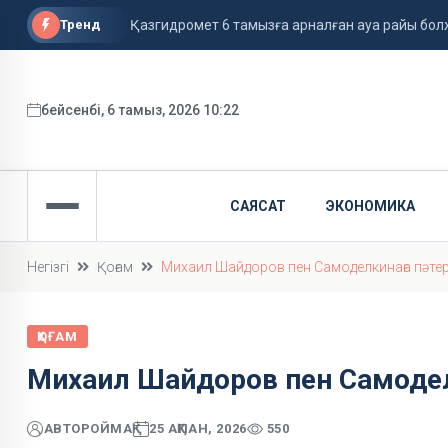
Тренд
Қазгидромет 6 тамызға арналған ауа райы б
"Толық ақталмаған" жылқышы туралы заңгер Айгүл
Павлодарда жасөспірімдерге алкоголь сатқанд
бейсенбі, 6 тамыз, 2026 10:22
САЯСАТ
ЭКОНОМИКА
Негізгі
Қоғам
Михаил Шайдоров пен Самоделкинаға пәтер
ҚОҒАМ
Михаил Шайдоров пен Самоделк
АВТОР
ОЙМАҚ
25 АҚПАН, 2026
550