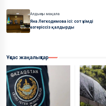
Алдыңғы мақала
Яна Легкодимова ісі: сот үкімді
өзгеріссіз қалдырды
Ұқсас жаңалықтар