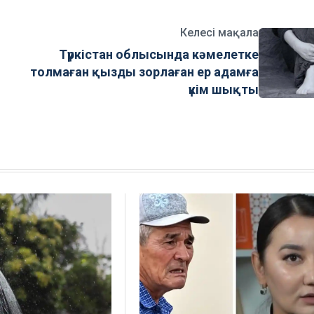
Келесі мақала
Түркістан облысында кәмелетке
толмаған қызды зорлаған ер адамға
үкім шықты