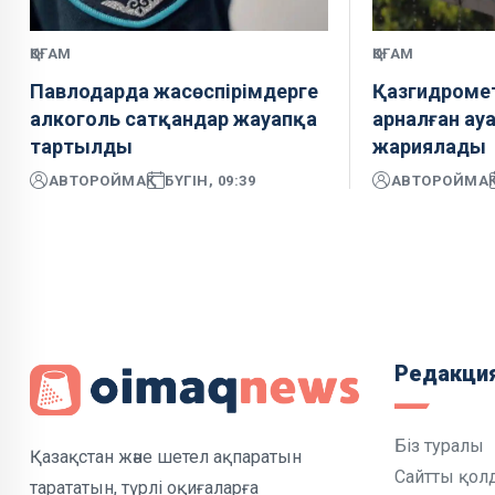
ҚОҒАМ
ҚОҒАМ
Павлодарда жасөспірімдерге
Қазгидромет
алкоголь сатқандар жауапқа
арналған ау
тартылды
жариялады
АВТОР
ОЙМАҚ
БҮГІН, 09:39
АВТОР
ОЙМАҚ
Редакци
Біз туралы
Қазақстан және шетел ақпаратын
Сайтты қол
тарататын, түрлі оқиғаларға