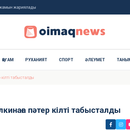
олжамын жариялады
 Орынбек пікір білдірді
ар жауапқа тартылды
ҚОҒАМ
РУХАНИЯТ
СПОРТ
ӘЛЕУМЕТ
ТАНЫ
 кілті табысталды
инаға пәтер кілті табысталды