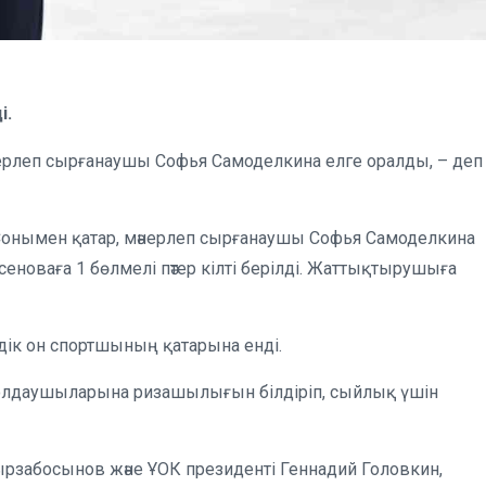
і.
рлеп сырғанаушы Софья Самоделкина елге оралды, – деп
. Сонымен қатар, мәнерлеп сырғанаушы Софья Самоделкина
оваға 1 бөлмелі пәтер кілті берілді. Жаттықтырушыға
здік он спортшының қатарына енді.
қолдаушыларына ризашылығын білдіріп, сыйлық үшін
Мырзабосынов және ҰОК президенті Геннадий Головкин,