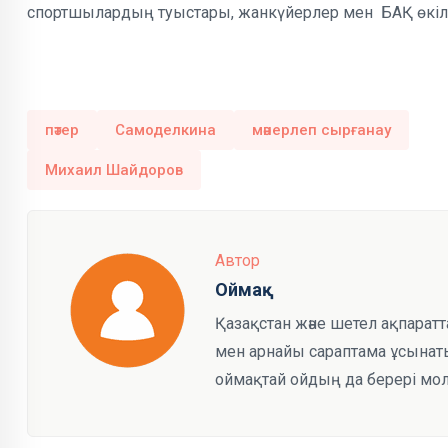
спортшылардың туыстары, жанкүйерлер мен БАҚ өкілд
пәтер
Самоделкина
мәнерлеп сырғанау
Михаил Шайдоров
Автор
Оймақ
Қазақстан және шетел ақпарат
мен арнайы сараптама ұсынаты
оймақтай ойдың да берері мол