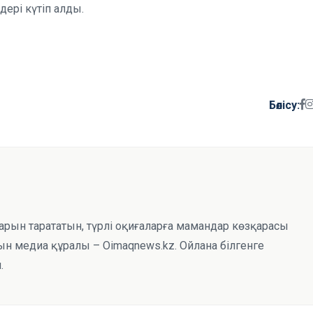
ері күтіп алды.
Бөлісу:
тарын тарататын, түрлі оқиғаларға мамандар көзқарасы
н медиа құралы – Oimaqnews.kz. Ойлана білгенге
.