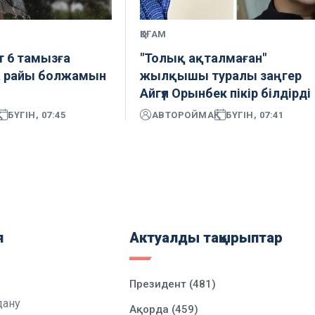
ҚОҒАМ
 6 тамызға
"Толық ақталмаған"
а райы болжамын
жылқышы туралы заңгер
Айгүл Орынбек пікір білдірді
БҮГІН, 07:45
АВТОР
ОЙМАҚ
БҮГІН, 07:41
я
Актуалды тақырыптар
Президент (481)
дану
Ақорда (459)