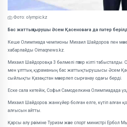
Фото: olympic.kz
Бас жаттықтырушы Әсем Қасеноваға да пәтер берілд
Кеше Олимпиада чемпионы Михаил Шайдоров пен мәне
хабарлайды Oimaqnews.kz.
Михаил Шайдоровқа 3 бөлмелі пәтер кілті табысталды
мен ұлттық құраманың бас жаттықтырушысы Әсем Қасен
сыйлықты Қазақстан мәнерлеп сырғанау одағы берді.
Еске сала кетейік, Софья Самоделкина Олимпиадада ү
Михаил Шайдоров жанкүйер болған елге, күтіп алған 
алғысын айтты.
Қарсы алу рәсіміне Туризм және спорт министрі Ербол 