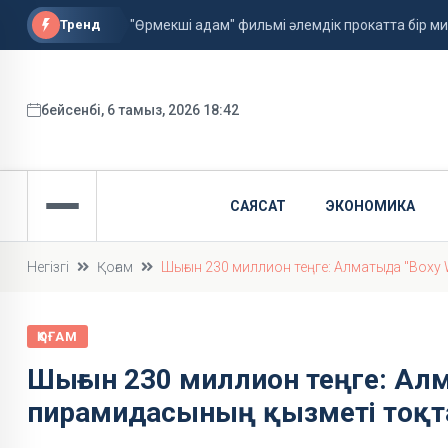
Тренд
"Өрмекші адам" фильмі әлемдік прокатта бір 
Астанада алғаш рет жолаушысы бар аэротакси
ФИФА басшысы қызметін сақтап қалды
бейсенбі, 6 тамыз, 2026 18:42
САЯСАТ
ЭКОНОМИКА
Негізгі
Қоғам
Шығын 230 миллион теңге: Алматыда "Boxy
ҚОҒАМ
Шығын 230 миллион теңге: Алм
пирамидасының қызметі тоқ