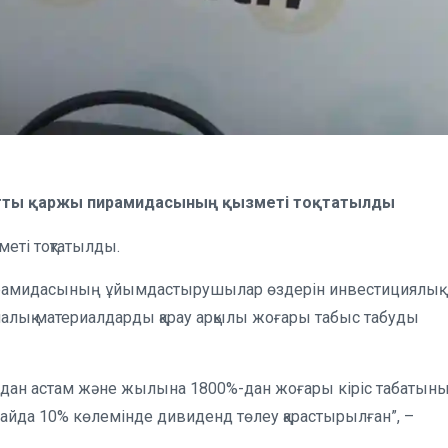
" атты қаржы пирамидасының қызметі тоқтатылды
меті тоқтатылды.
 пирамидасының ұйымдастырушылар өздерін инвестициялық
лық материалдарды қарау арқылы жоғары табыс табуды
%-дан астам және жылына 1800%-дан жоғары кіріс табатын
ғдайда 10% көлемінде дивиденд төлеу қарастырылған”, –