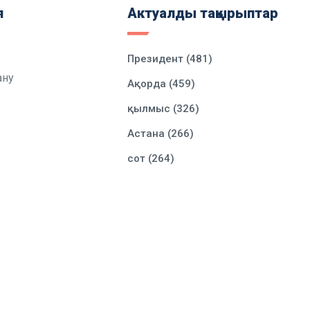
я
Актуалды тақырыптар
Президент (481)
ану
Ақорда (459)
қылмыс (326)
Астана (266)
сот (264)