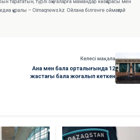
рын тарататын, түрлі оқиғаларға мамандар көзқарасы мен
иа құралы – Oimaqnews.kz. Ойлана білгенге оймақтай
Келесі мақала
н
Ана мен бала орталығында 12
жастағы бала жоғалып кеткен