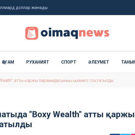
миллиард доллар жинады
 ұшты
ҚОҒАМ
РУХАНИЯТ
СПОРТ
ӘЛЕУМЕТ
ТАНЫ
 Wealth" атты қаржы пирамидасының қызметі тоқтатылды
атыда "Boxy Wealth" атты қаржы
татылды