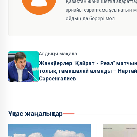
Қазақстан және шетел ақпаратта
арнайы сараптама ұсынатын мед
ойдың да берері мол.
Алдыңғы мақала
Жанкүйерлер "Қайрат"-"Реал" матчы
толық тамашалай алмады – Нартай
Сәрсенғалиев
Ұқсас жаңалықтар