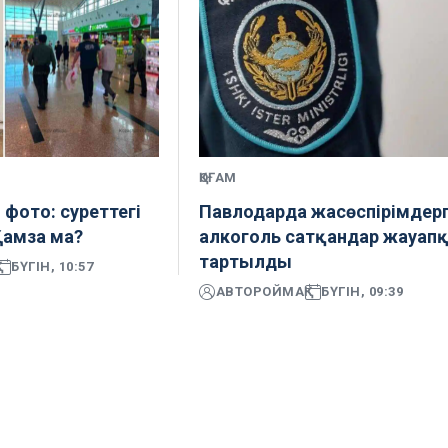
ҚОҒАМ
фото: суреттегі
Павлодарда жасөспірімдер
Қамза ма?
алкоголь сатқандар жауап
тартылды
БҮГІН, 10:57
АВТОР
ОЙМАҚ
БҮГІН, 09:39