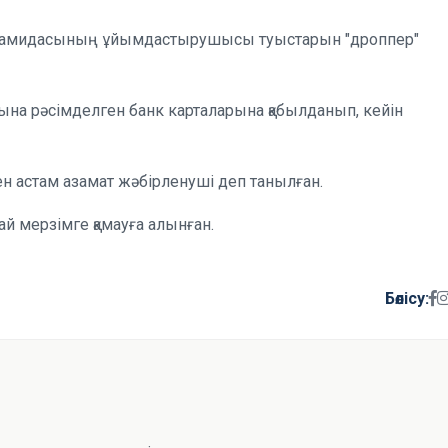
пирамидасының ұйымдастырушысы туыстарын "дроппер"
на рәсімделген банк карталарына қабылданып, кейін
ен астам азамат жәбірленуші деп танылған.
 мерзімге қамауға алынған.
Бөлісу: