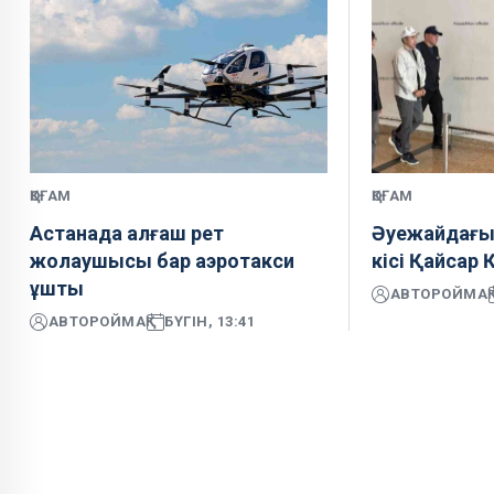
ҚОҒАМ
ҚОҒАМ
Астанада алғаш рет
Әуежайдағы 
жолаушысы бар аэротакси
кісі Қайсар 
ұшты
АВТОР
ОЙМАҚ
АВТОР
ОЙМАҚ
БҮГІН, 13:41