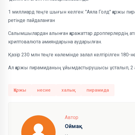
1 миллиард теңге шығын келген: "Аяла Голд" қаржы 
ретінде пайдаланған
Салымшылардан алынған қаражаттар дропперлердің аты
криптовалюта әмияндарына аударылған.
Қазір 230 млн теңге көлемінде залал келтірілген 180-н
Ал қаржы пирамиданың ұйымдастырушысы ұсталып, 2 ай
Қаржы
несие
халық
пирамида
Автор
Оймақ