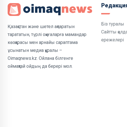
Редакци
Біз туралы
Қазақстан және шетел ақпаратын
Сайтты қолд
тарататын, түрлі оқиғаларға мамандар
ережелері
көзқарасы мен арнайы сараптама
ұсынатын медиа құралы –
Oimaqnews.kz. Ойлана білгенге
оймақтай ойдың да берері мол.