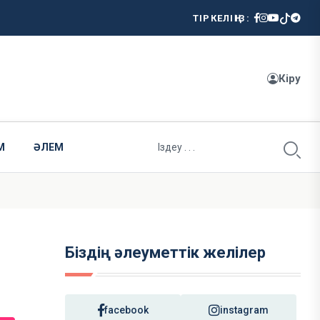
ТІРКЕЛІҢІЗ:
Кіру
М
ӘЛЕМ
Біздің әлеуметтік желілер
facebook
instagram