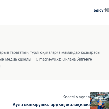
Бөлісу:
тарын тарататын, түрлі оқиғаларға мамандар көзқарасы
н медиа құралы – Oimaqnews.kz. Ойлана білгенге
.
Келесі мақала
Аула сыпырушылардың жалақысы