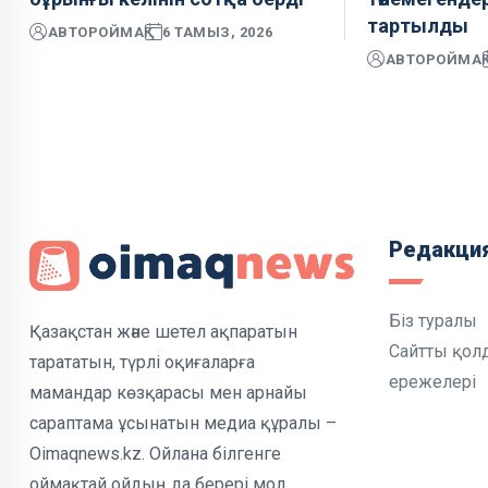
тартылды
АВТОР
ОЙМАҚ
6 ТАМЫЗ, 2026
АВТОР
ОЙМАҚ
Редакци
Біз туралы
Қазақстан және шетел ақпаратын
Сайтты қол
тарататын, түрлі оқиғаларға
ережелері
мамандар көзқарасы мен арнайы
сараптама ұсынатын медиа құралы –
Oimaqnews.kz. Ойлана білгенге
оймақтай ойдың да берері мол.