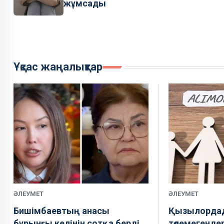
жұмсады
Ұқсас жаңалықтар
ӘЛЕУМЕТ
ӘЛЕУМЕТ
Бишімбаевтың анасы
Қызылордад
бұрынғы келінін сотқа берді
төлемегенде