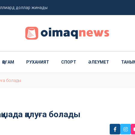
миллиард доллар жинады
 ұшты
ҚОҒАМ
РУХАНИЯТ
СПОРТ
ӘЛЕУМЕТ
ТАНЫ
луға болады
ақшада қалуға болады