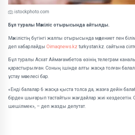
istockphoto.com
Бұл туралы Мәжіліс отырысында айтылды.
Мәжілістің бүгінгі жалпы отырысында мәдениет пен бі
деп хабарлайды
Oimaqnews.kz
turkystan.kz. сайтына сіл
Бұл туралы Асхат Аймағамбетов өзінің телеграм кана
қарастырылған. Соның ішінде алты жасқа толған бал
ұстау мәселесі бар.
«Енді балалар 6 жасқа қыста толса да, жазға дейін ба
бірден шығарып тастайтын жағдайлар жиі кездесетін. О
шешілмек», – деп жазды депутат.