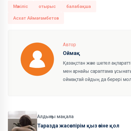
Мәжіліс
отырыс
балабақша
Асхат Аймағамбетов
Автор
Оймақ
Қазақстан және шетел ақпарат
мен арнайы сараптама ұсынаты
оймақтай ойдың да берері мол
Алдыңғы мақала
Таразда жасөспірім қыз өзіне қол