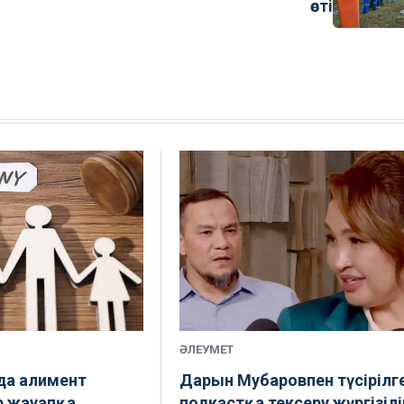
өсті
ӘЛЕУМЕТ
а алимент
Дарын Мубаровпен түсірілг
р жауапқа
подкастқа тексеру жүргізілі