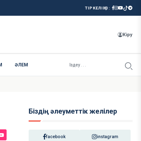
ТІРКЕЛІҢІЗ:
Кіру
М
ӘЛЕМ
Біздің әлеуметтік желілер
facebook
instagram