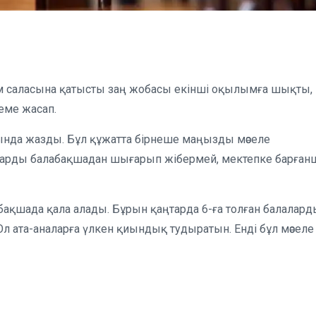
лім саласына қатысты заң жобасы екінші оқылымға шықты,
теме жасап.
лында жазды. Бұл құжатта бірнеше маңызды мәселе
аларды балабақшадан шығарып жібермей, мектепке барған
лабақшада қала алады. Бұрын қаңтарда 6-ға толған балалар
л ата-аналарға үлкен қиындық тудыратын. Енді бұл мәселе