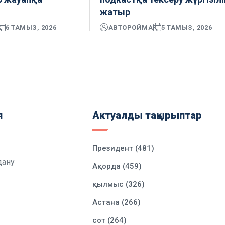
жатыр
6 ТАМЫЗ, 2026
АВТОР
ОЙМАҚ
5 ТАМЫЗ, 2026
я
Актуалды тақырыптар
Президент (481)
дану
Ақорда (459)
қылмыс (326)
Астана (266)
сот (264)