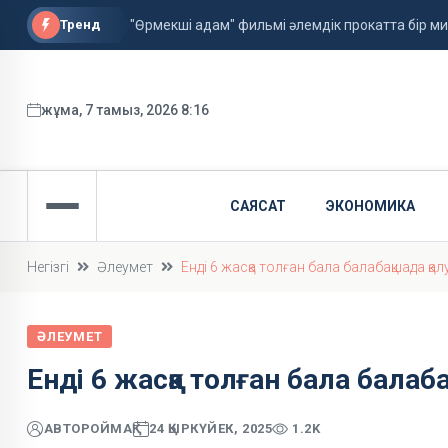
Тренд
"Өрмекші адам" фильмі әлемдік прокатта бір 
Астанада алғаш рет жолаушысы бар аэротакси
ФИФА басшысы қызметін сақтап қалды
жұма, 7 тамыз, 2026 8:16
САЯСАТ
ЭКОНОМИКА
Негізгі
Әлеумет
Енді 6 жасқа толған бала балабақшада қа
ӘЛЕУМЕТ
Енді 6 жасқа толған бала балаб
АВТОР
ОЙМАҚ
24 ҚЫРКҮЙЕК, 2025
1.2K