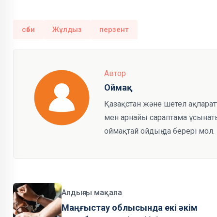
сәби
Жұлдыз
перзент
Автор
Оймақ
Қазақстан және шетел ақпарат
мен арнайы сараптама ұсынаты
оймақтай ойдың да берері мол.
Алдыңғы мақала
Маңғыстау облысында екі әкім