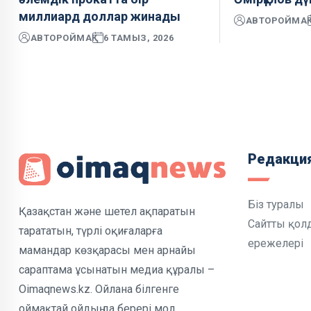
миллиард доллар жинады
АВТОР
ОЙМАҚ
АВТОР
ОЙМАҚ
6 ТАМЫЗ, 2026
Редакци
Біз туралы
Қазақстан және шетел ақпаратын
Сайтты қол
тарататын, түрлі оқиғаларға
ережелері
мамандар көзқарасы мен арнайы
сараптама ұсынатын медиа құралы –
Oimaqnews.kz. Ойлана білгенге
оймақтай ойдың да берері мол.