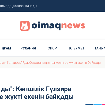
миллиард доллар жинады
 ұшты
ҚОҒАМ
РУХАНИЯТ
СПОРТ
ӘЛЕУМЕТ
ТАНЫ
лік Гүлзира Айдарбекованың екінші келіні де жүкті екенін байқады
ды": Көпшілік Гүлзира
де жүкті екенін байқады