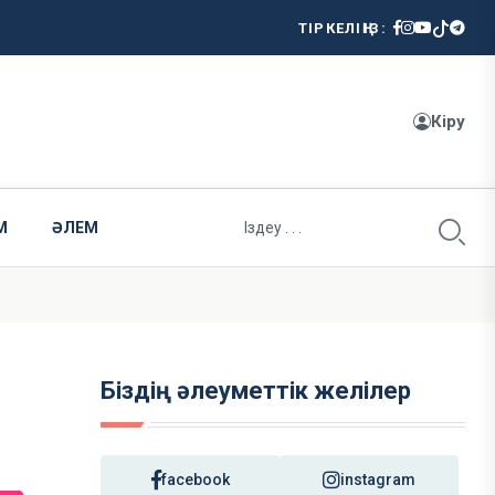
ТІРКЕЛІҢІЗ:
Кіру
М
ӘЛЕМ
Біздің әлеуметтік желілер
facebook
instagram