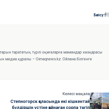
Бөлісу:
тарын тарататын, түрлі оқиғаларға мамандар көзқарасы
н медиа құралы – Oimaqnews.kz. Ойлана білгенге
Келесі мақала
Степногорск қаласында екі кішкентай
бүлдіршін үстіне қайнаған сорпа төгіп