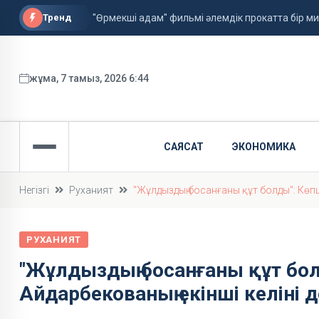
Тренд
"Өрмекші адам" фильмі әлемдік прокатта бір 
Астанада алғаш рет жолаушысы бар аэротакси
ФИФА басшысы қызметін сақтап қалды
жұма, 7 тамыз, 2026 6:44
САЯСАТ
ЭКОНОМИКА
Негізгі
Руханият
"Жұлдыздың босанғаны құт болды": Көпші
РУХАНИЯТ
"Жұлдыздың босанғаны құт бол
Айдарбекованың екінші келіні 