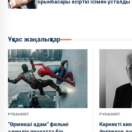
орынбасары есірткі ісімен ұсталды
Ұқсас жаңалықтар
РУХАНИЯТ
РУХАНИЯТ
"Өрмекші адам" фильмі
Көрнекті ки
әлемдік прокатта бір
Әмірқұлов дү