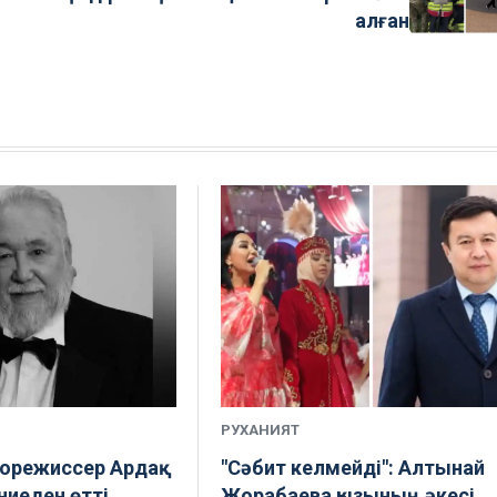
алған
РУХАНИЯТ
норежиссер Ардақ
"Сәбит келмейді": Алтынай
ниеден өтті
Жорабаева қызының әкесі