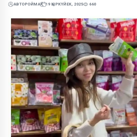
АВТОР
ОЙМАҚ
19 ҚЫРКҮЙЕК, 2025
660