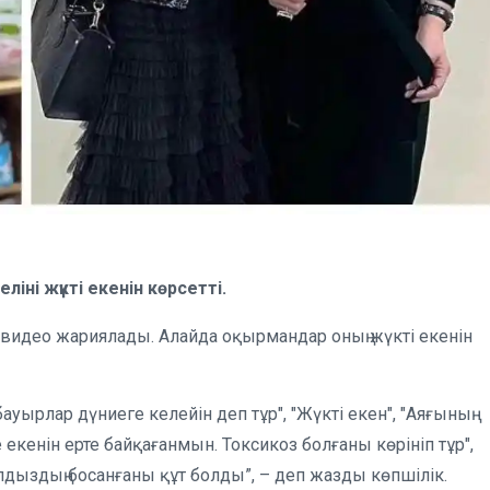
іні жүкті екенін көрсетті.
 видео жариялады. Алайда оқырмандар оның жүкті екенін
бауырлар дүниеге келейін деп тұр", "Жүкті екен", "Аяғының
те екенін ерте байқағанмын. Токсикоз болғаны көрініп тұр",
Жұлдыздың босанғаны құт болды”, – деп жазды көпшілік.