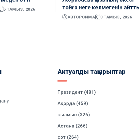
тойға неге келмегенін айтт
5 ТАМЫЗ, 2026
АВТОР
ОЙМАҚ
3 ТАМЫЗ, 2026
я
Актуалды тақырыптар
Президент (481)
дану
Ақорда (459)
қылмыс (326)
Астана (266)
сот (264)