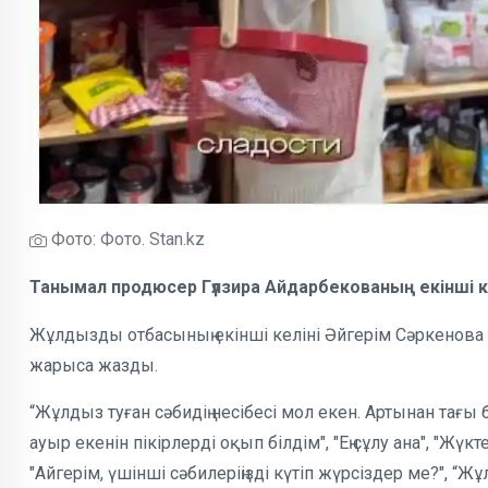
Фото: Фото. Stan.kz
Танымал продюсер Гүлзира Айдарбекованың екінші кел
Жұлдызды отбасының екінші келіні Әйгерім Сәркенова
жарыса жазды.
“Жұлдыз туған сәбидің несібесі мол екен. Артынан тағы 
ауыр екенін пікірлерді оқып білдім", "Ең сұлу ана", "Жүк
"Айгерім, үшінші сәбилеріңізді күтіп жүрсіздер ме?", “