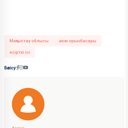
Маңғыстау облысы
әкім орынбасары
есірткі ісі
Бөлісу: