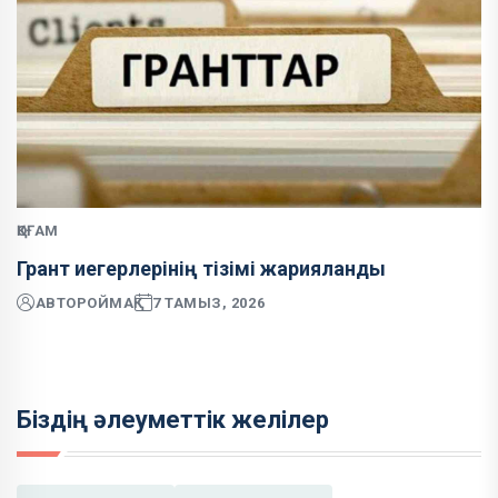
ҚОҒАМ
Грант иегерлерінің тізімі жарияланды
АВТОР
ОЙМАҚ
7 ТАМЫЗ, 2026
Біздің әлеуметтік желілер