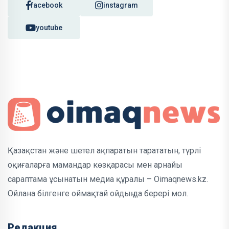
facebook
instagram
youtube
Қазақстан және шетел ақпаратын тарататын, түрлі
оқиғаларға мамандар көзқарасы мен арнайы
сараптама ұсынатын медиа құралы – Oimaqnews.kz.
Ойлана білгенге оймақтай ойдың да берері мол.
Редакция