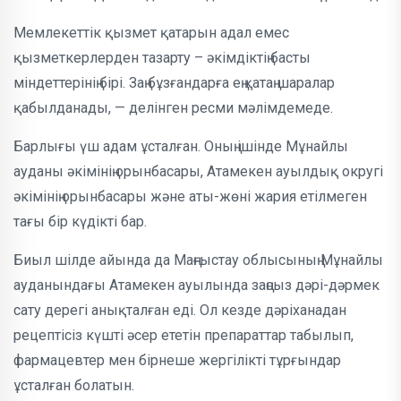
Мемлекеттік қызмет қатарын адал емес
қызметкерлерден тазарту – әкімдіктің басты
міндеттерінің бірі. Заң бұзғандарға ең қатаң шаралар
қабылданады, — делінген ресми мәлімдемеде.
Барлығы үш адам ұсталған. Оның ішінде Мұнайлы
ауданы әкімінің орынбасары, Атамекен ауылдық округі
әкімінің орынбасары және аты-жөні жария етілмеген
тағы бір күдікті бар.
Биыл шілде айында да Маңғыстау облысының Мұнайлы
ауданындағы Атамекен ауылында заңсыз дәрі-дәрмек
сату дерегі анықталған еді. Ол кезде дәріханадан
рецептісіз күшті әсер ететін препараттар табылып,
фармацевтер мен бірнеше жергілікті тұрғындар
ұсталған болатын.