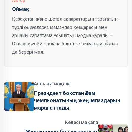
Автор
Оймақ
Қазақстан және шетел ақпараттарын тарататын,
түрлі оқиғаларға мамандар көзқарасы мен
арнайы сараптама ұсынатын медиа құралы –
Oimaqnews.kz. Ойлана білгенге оймақтай ойдың
да берері мол.
Алдыңғы мақала
Президент бокстан Әлем
чемпионатының жеңімпаздарын
марапаттады
Келесі мақала
"Жұлдыздың босанғаны құт