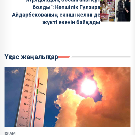
болды": Көпшілік Гүлзира
Айдарбекованың екінші келіні де
жүкті екенін байқады
Ұқсас жаңалықтар
ҚОҒАМ