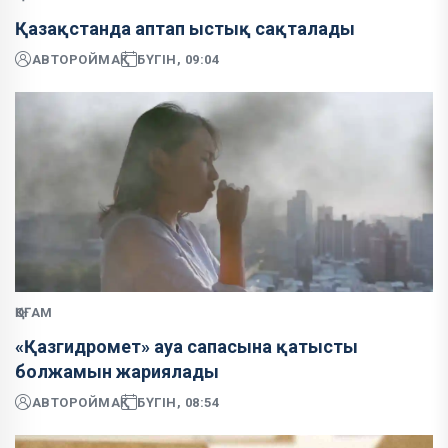
Қазақстанда аптап ыстық сақталады
АВТОР
ОЙМАҚ
БҮГІН, 09:04
ҚОҒАМ
«Қазгидромет» ауа сапасына қатысты
болжамын жариялады
АВТОР
ОЙМАҚ
БҮГІН, 08:54