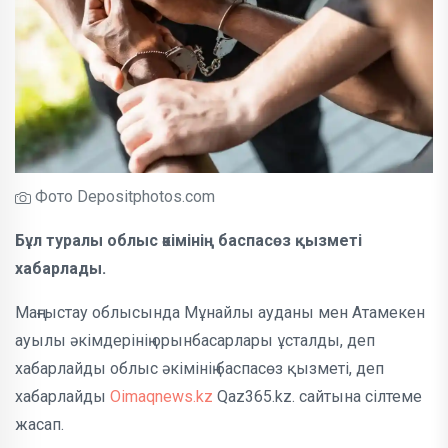
Фото Depositphotos.com
Бұл туралы облыс әкімінің баспасөз қызметі
хабарлады.
Маңғыстау облысында Мұнайлы ауданы мен Атамекен
ауылы әкімдерінің орынбасарлары ұсталды, деп
хабарлайды облыс әкімінің баспасөз қызметі, деп
хабарлайды
Oimaqnews.kz
Qaz365.kz. сайтына сілтеме
жасап.