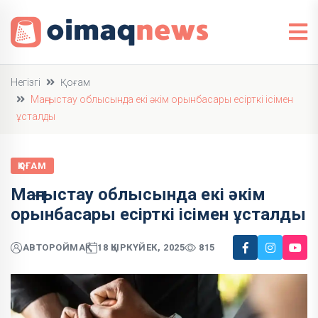
Негізгі
Қоғам
Маңғыстау облысында екі әкім орынбасары есірткі ісімен
ұсталды
ҚОҒАМ
Маңғыстау облысында екі әкім
орынбасары есірткі ісімен ұсталды
АВТОР
ОЙМАҚ
18 ҚЫРКҮЙЕК, 2025
815