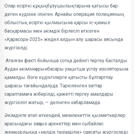
Олар есірткі құқықбұзушылықтарына қатысы бар
деген күдікке ілінген. Арнайы операция полицияның
облыстық есірткі қылмысына қарсы іс-қимыл
басқармасы мен әкімдік бірлесіп өткізген
«Қарасора-2025» жедел алдын алу шарасы аясында
жүргізілді.
Аталған факті бойынша сотқа дейінгі тергеу басталды.
Аудан әкімінің орынбасары уақытша ұстау изоляторына
қамалды. Өзге күдіктілерге қатысты бұлтартпау
шарасы тағайындалуда. Тәркіленген заттар
сараптамаға жіберілді, қажетті тергеу амалдары
жүргізіліп жатыр, — делінген хабарламада.
Әкімдікте атап өткендей, мемлекеттік қызметкерлер
арасындағы заңсыз әрекеттер мен сыбайлас
жемқорлыққа «нөлдік төзімділік» саясаты жүргізіледі.