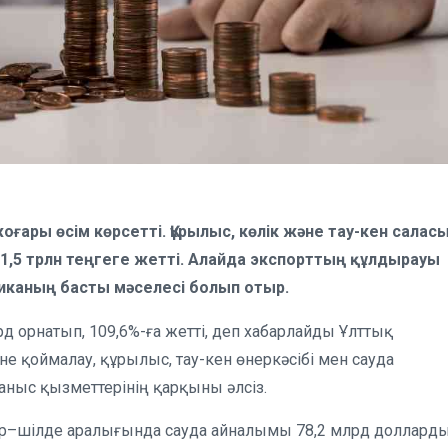
ғары өсім көрсетті. Құрылыс, көлік және тау-кен салас
11,5 трлн теңгеге жетті. Алайда экспорттың құлдырауы
каның басты мәселесі болып отыр.
д орнатып, 109,6%-ға жетті, деп хабарлайды Ұлттық
не қоймалау, құрылыс, тау-кен өнеркәсібі мен сауда
ныс қызметтерінің қарқыны әлсіз.
ар–шілде аралығында сауда айналымы 78,2 млрд доллард