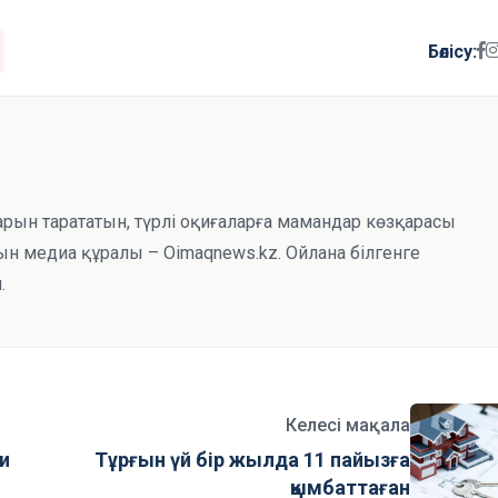
Бөлісу:
тарын тарататын, түрлі оқиғаларға мамандар көзқарасы
н медиа құралы – Oimaqnews.kz. Ойлана білгенге
.
Келесі мақала
и
Тұрғын үй бір жылда 11 пайызға
қымбаттаған