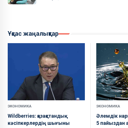
Ұқсас жаңалықтар
ЭКОНОМИКА
ЭКОНОМИКА
Wildberries: қазақстандық
Әлемдік нар
кәсіпкерлердің шығыны
5 пайыздан 