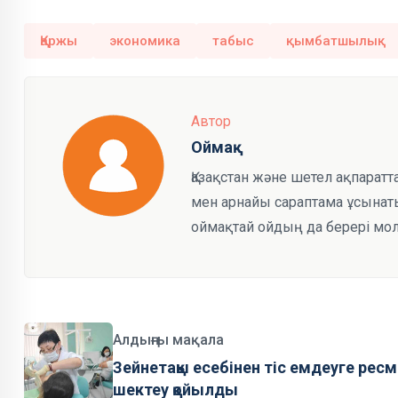
Қаржы
экономика
табыс
қымбатшылық
Автор
Оймақ
Қазақстан және шетел ақпарат
мен арнайы сараптама ұсынаты
оймақтай ойдың да берері мол
Алдыңғы мақала
Зейнетақы есебінен тіс емдеуге ресм
шектеу қойылды