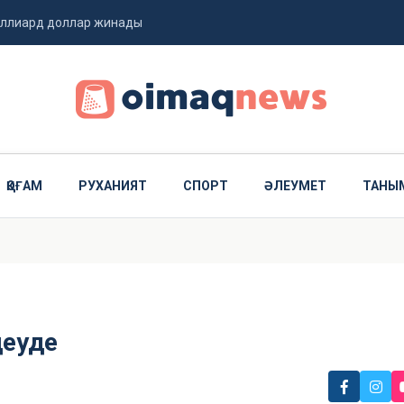
миллиард доллар жинады
 ұшты
ҚОҒАМ
РУХАНИЯТ
СПОРТ
ӘЛЕУМЕТ
ТАНЫ
деуде