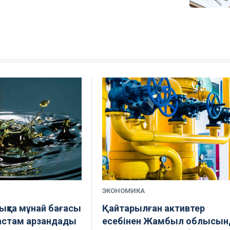
ЭКОНОМИКА
ықта мұнай бағасы
Қайтарылған активтер
астам арзандады
есебінен Жамбыл облысын