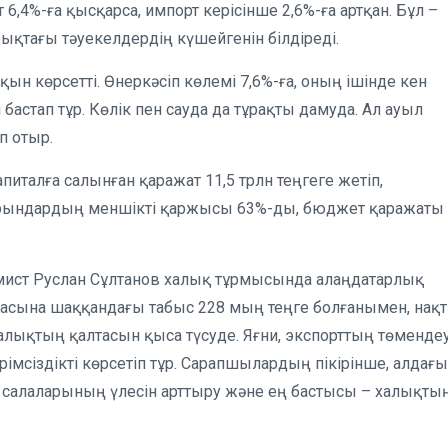
6,4%-ға қысқарса, импорт керісінше 2,6%-ға артқан. Бұл –
рықтағы тәуекелдердің күшейгенін білдіреді.
 көрсетті. Өнеркәсіп көлемі 7,6%-ға, оның ішінде кен
 бастап тұр. Көлік пен сауда да тұрақты дамуда. Ал ауыл
п отыр.
апиталға салынған қаражат 11,5 трлн теңгеге жетіп,
порындардың меншікті қаржысы 63%-ды, бюджет қаражаты
омист Руслан Сұлтанов халық тұрмысында алаңдатарлық
 басына шаққандағы табыс 228 мың теңге болғанымен, нақ
 халықтың қалтасын қыса түсуде. Яғни, экспорттың төмендеу
сіздікті көрсетіп тұр. Сарапшылардың пікірінше, алдағы
еу салаларының үлесін арттыру және ең бастысы – халықты