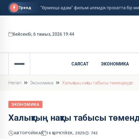
Тренд
"Өрмекші адам" фильмі әлемдік прокатта бір 
Астанада алғаш рет жолаушысы бар аэротакси
ФИФА басшысы қызметін сақтап қалды
бейсенбі, 6 тамыз, 2026 19:44
САЯСАТ
ЭКОНОМИКА
Негізгі
Экономика
Халықтың нақты табысы төмендеуде
ЭКОНОМИКА
Халықтың нақты табысы төмен
АВТОР
ОЙМАҚ
16 ҚЫРКҮЙЕК, 2025
742