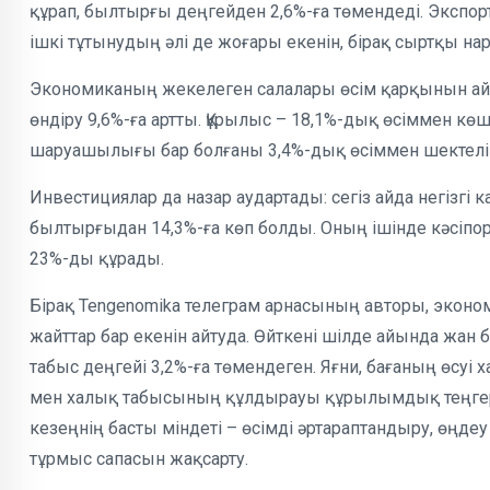
құрап, былтырғы деңгейден 2,6%-ға төмендеді. Экспорт 
ішкі тұтынудың әлі де жоғары екенін, бірақ сыртқы на
Экономиканың жекелеген салалары өсім қарқынын айқын
өндіру 9,6%-ға артты. Құрылыс – 18,1%-дық өсіммен көш
шаруашылығы бар болғаны 3,4%-дық өсіммен шектелі
Инвестициялар да назар аудартады: сегіз айда негізгі к
былтырғыдан 14,3%-ға көп болды. Оның ішінде кәсі
23%-ды құрады.
Бірақ Tengenomika телеграм арнасының авторы, экон
жайттар бар екенін айтуда. Өйткені шілде айында жан
табыс деңгейі 3,2%-ға төмендеген. Яғни, бағаның өсуі
мен халық табысының құлдырауы құрылымдық теңгерім
кезеңнің басты міндеті – өсімді әртараптандыру, өңд
тұрмыс сапасын жақсарту.