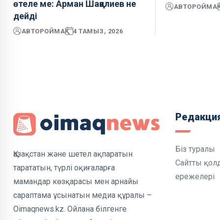
өтеле ме: Арман Шаққалиев не
АВТОР
ОЙМАҚ
дейді
АВТОР
ОЙМАҚ
4 ТАМЫЗ, 2026
Редакци
Біз туралы
Қазақстан және шетел ақпаратын
Сайтты қол
тарататын, түрлі оқиғаларға
ережелері
мамандар көзқарасы мен арнайы
сараптама ұсынатын медиа құралы –
Oimaqnews.kz. Ойлана білгенге