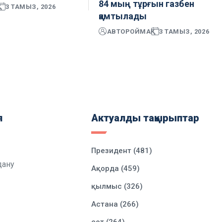
84 мың тұрғын газбен
3 ТАМЫЗ, 2026
қамтылады
АВТОР
ОЙМАҚ
3 ТАМЫЗ, 2026
я
Актуалды тақырыптар
Президент (481)
дану
Ақорда (459)
қылмыс (326)
Астана (266)