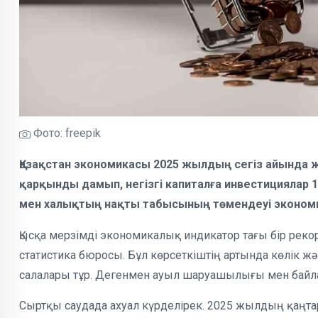
Фото: freepik
Қазақстан экономикасы 2025 жылдың сегіз айында жо
қарқынды дамып, негізгі капиталға инвестициялар 
мен халықтың нақты табысының төмендеуі экономи
Қысқа мерзімді экономикалық индикатор тағы бір рекор
статистика бюросы. Бұл көрсеткіштің артында көлік жә
салалары тұр. Дегенмен ауыл шаруашылығы мен байла
Сыртқы саудада ахуал күрделірек. 2025 жылдың қаңт