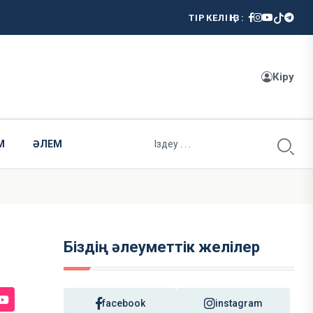
ТІРКЕЛІҢІЗ:
Кіру
М
ӘЛЕМ
Біздің әлеуметтік желілер
facebook
instagram