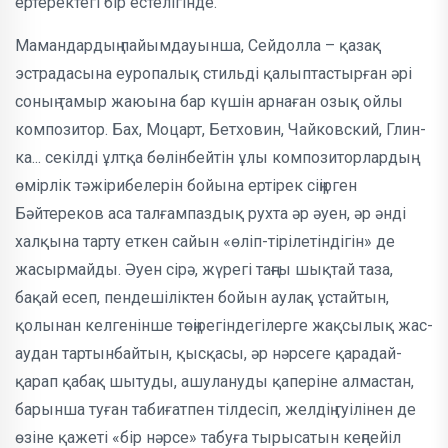
ертеректегі бір естелі­гінде.
Мамандардың пайымдауынша, Сей­долла – қазақ
эстрадасына еуро­палық стильді қалыптастырған әрі
соның та­мыр жаюына бар күшін арнаған озық ойлы
композитор. Бах, Моцарт, Бетховин, Чайковский, Глин­
ка... секілді ұлтқа бөлінбейтін ұлы композиторлардың
өмірлік тә­жірибелерін бойына ертірек сіңірген
Бәйтереков аса талғампаздық рухта әр әуен, әр әнді
халқына тарту ет­кен сайын «өліп-тірілетіндігін» де
жас­ыр­майды. Әуен сірә, жүрегі таңғы шық­тай таза,
бақай есеп, пендешіліктен бойын аулақ ұстайтын,
қолынан кел­ген­інше төңірегіндегілерге жақсы­лық жас­
ау­дан тартынбайтын, қысқа­сы, әр нәр­сеге қарадай-
қарап қабақ шытуды, ашулануды қаперіне алмас­тан,
барын­ша туған табиғатпен тіл­десіп, желдің гуі­лі­нен де
өзіне қажеті «бір нәрсе» табуға тыры­сатын кең­пейіл