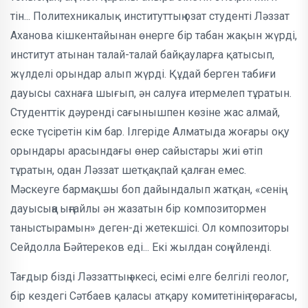
тін... Поли­техникалық институттың озат студенті Ләззат
Аханова кішкен­тайынан өнерге бір табан жақын жүрді,
институт атынан талай-талай байқауларға қатысып,
жүл­делі орын­дар алып жүрді. Құдай берген табиғи
дауысы сахнаға шығып, ән салуға итермелеп тұратын.
Студенттік дәу­ренді сағынышпен көзіне жас алмай,
еске түсіретін кім бар. Ілгеріде Алма­ты­да жо­ғары оқу
орындары арасын­дағы өнер сайыстары жиі өтіп
тұратын, одан Ләззат шетқақпай қалған емес.
Мәскеуге бар­мақшы боп дайындалып жатқан, «сенің
дауысыңа ыңғайлы ән жазатын бір композитормен
таныс­тыра­мын» деген-ді жетекшісі. Ол композиторы
Сейдолла Бәйтереков еді... Екі жылдан соң үйленді.
Тағдыр бізді Ләззаттың әкесі, есімі елге белгілі геолог,
бір кездегі Сәтбаев қаласы атқару комитетінің төрағасы,