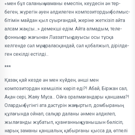
«мен бұл са­ла­ның маманы емеспін, кеудесін ән тер­
беген, жүрегін әуен әлдилеген компо­зитордың бол­мыс-
бітімін майдан қыл суырғандай, жеріне жеткізіп айта
алсам жақсы...» демекші едім. Айта алмадым, теле­
фонның ар жағынан Ләззаттың дауысы осы тұсқа
келгенде сәл мұң араласқандай, сәл қобалжып, дірілде­
ген секілді естілді...
***
Қазақ қай кезде ән мен күйден, әнші мен
композитордан кемшілік көріп еді?! Абай, Біржан сал,
Ақан сері, Жаяу Мұса... Ойға оралмағандары қаншама?!
Олардың бүгінгі ата дәс­түрін жаңғыртып, домбыраның
құла­ғында ойнап, салқар даланы әнмен әлдилеп,
жылағанды жұ­ба­тып, қуан­ғанның қуанышын бөлісіп,
нарық заманы қаншалық қабырғаны қысса да, өтпелі