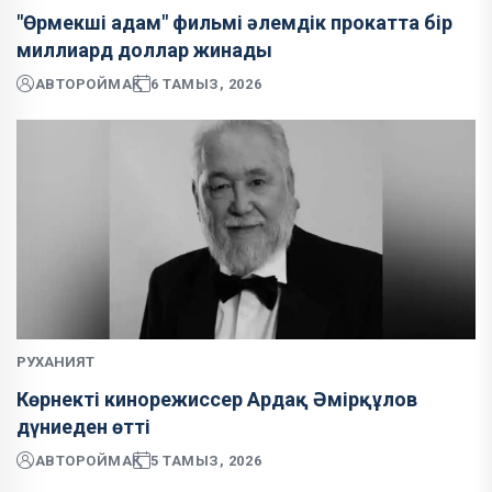
"Өрмекші адам" фильмі әлемдік прокатта бір
миллиард доллар жинады
АВТОР
ОЙМАҚ
6 ТАМЫЗ, 2026
РУХАНИЯТ
Көрнекті кинорежиссер Ардақ Әмірқұлов
дүниеден өтті
АВТОР
ОЙМАҚ
5 ТАМЫЗ, 2026