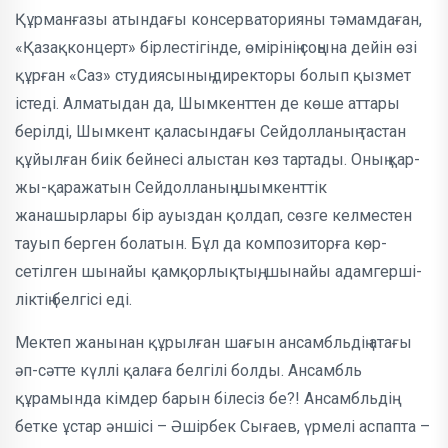
Құрманғазы атын­да­ғы консерваторияны тәмам­даған,
«Қазақконцерт» бірлестігінде, өмірінің соңына дейін өзі
құрған «Саз» студия­сының директоры бол­ып қызмет
істеді. Алматыдан да, Шымкенттен де көше аттары
берілді, Шымкент қала­сындағы Сейдолла­ның тастан
құйыл­ған биік бейнесі алыстан көз тартады. Оның қар­
жы-қаражатын Сейдолланың шымкент­тік
жанашырлары бір ауыздан қол­дап, сөзге келместен
тауып берген болатын. Бұл да композиторға көр­
сетілген шын­айы қамқорлықтың, шынайы адамгерші­
ліктің белгісі еді.
Мектеп жанынан құрылған шағын ансамбльдің атағы
әп-сәтте күллі қалаға белгілі болды. Ансамбль
құрамында кімдер барын білесіз бе?! Ансамбльдің
бетке ұстар әншісі – Әшірбек Сығаев, үрмелі аспапта –