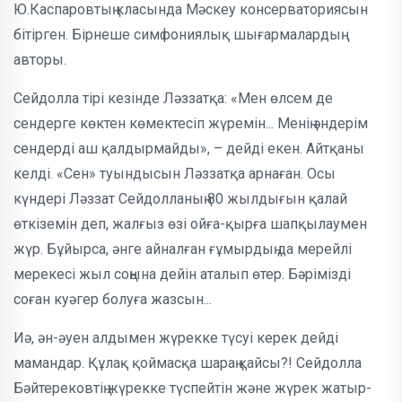
Ю.Каспаровтың класында Мәскеу кон­сер­ваториясын
бітірген. Бірнеше сим­фон­ия­лық шығармалардың
авторы.
Сейдолла тірі кезінде Ләззатқа: «Мен өлсем де
сендерге көктен көмек­тесіп жүремін... Менің әндерім
сен­дерді аш қалдырмайды», – дейді екен. Айтқаны
келді. «Сен» туындысын Ләззатқа арна­ған. Осы
күндері Ләззат Сейдолланың 80 жылдығын қалай
өткіземін деп, жалғыз өзі ойға-қырға шапқылаумен
жүр. Бұйырса, әнге айналған ғұмырдың да мерейлі
мерекесі жыл соңына дейін аталып өтер. Бәрімізді
соған куәгер болуға жазсын...
Иә, ән-әуен алдымен жүрекке түсуі керек дейді
мамандар. Құлақ қоймасқа шараң қайсы?! Сейдолла
Бәйтерековтің жүрекке түспейтін және жүрек жатыр­