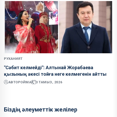
РУХАНИЯТ
"Сәбит келмейді": Алтынай Жорабаева
қызының әкесі тойға неге келмегенін айтты
АВТОР
ОЙМАҚ
3 ТАМЫЗ, 2026
Біздің әлеуметтік желілер