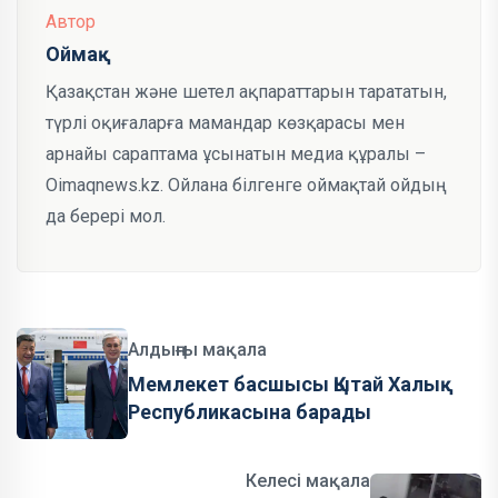
Автор
Оймақ
Қазақстан және шетел ақпараттарын тарататын,
түрлі оқиғаларға мамандар көзқарасы мен
арнайы сараптама ұсынатын медиа құралы –
Oimaqnews.kz. Ойлана білгенге оймақтай ойдың
да берері мол.
Алдыңғы мақала
Мемлекет басшысы Қытай Халық
Республикасына барады
Келесі мақала