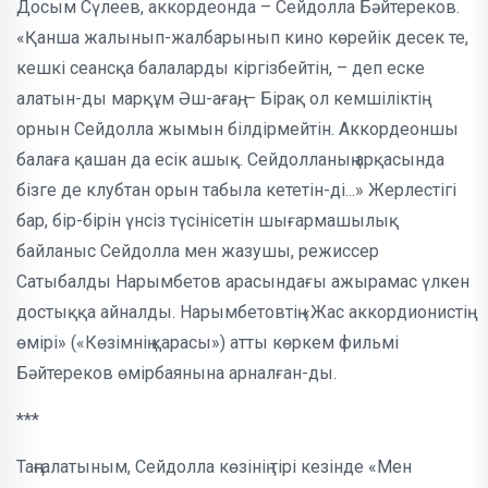
Досым Сүлеев, аккор­деонда – Сей­долла Бәйтереков.
«Қанша жалын­ып-жалбарынып кино көрейік десек те,
кешкі сеансқа балаларды кір­гіз­бей­тін, – деп еске
алатын-ды марқұм Әш-ағаң, – Бірақ ол кем­шіліктің
орнын Сейдолла жымын білдірмейтін. Аккор­деоншы
балаға қашан да есік ашық. Сейдолланың арқасында
бізге де клубтан орын табыла кететін-ді...» Жерлестігі
бар, бір-бірін үнсіз түсін­ісе­тін шығарма­шылық
байланыс Сейдолла мен жазушы, режиссер
Сатыбалды Нар­ымбетов арасындағы ажырамас үлкен
достыққа айналды. Нарымбетовтің «Жас аккор­дио­нистің
өмірі» («Көзім­нің қарасы») атты көркем фильмі
Бәйтереков өмір­баяны­на арналған-ды.
***
Таңғалатыным, Сейдолла көзінің тірі кезінде «Мен