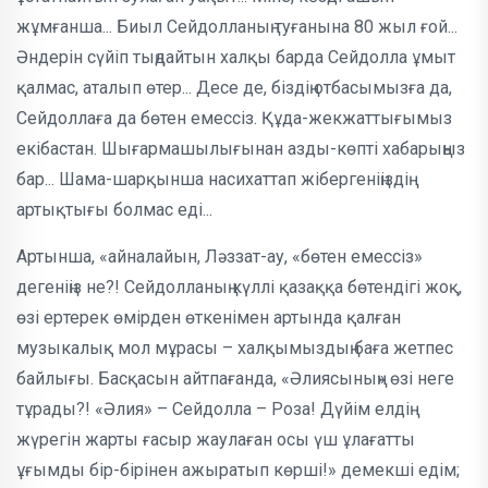
жұмғанша... Биыл Сейдолланың туғанына 80 жыл ғой...
Әндерін сүйіп тыңдайтын халқы барда Сейдолла ұмыт
қалмас, аталып өтер... Десе де, біздің отбасымызға да,
Сейдоллаға да бөтен емессіз. Құда-жекжаттығымыз
екібастан. Шығармашылығынан азды-көпті хабарыңыз
бар... Шама-шарқынша насихаттап жібергеніңіздің
артықтығы болмас еді...
Артынша, «айналайын, Ләззат-ау, «бөтен емессіз»
дегеніңіз не?! Сейдол­ла­ның күллі қазаққа бөтендігі жоқ,
өзі ер­терек өмірден өткенімен артында қал­ған
музыкалық мол мұрасы – халқы­мыз­дың баға жетпес
байлығы. Басқасын айтпағанда, «Әлиясының» өзі неге
тұра­ды?! «Әлия» – Сейдолла – Роза! Дүйім елдің
жүрегін жарты ғасыр жаулаған осы үш ұлағатты
ұғымды бір-бірінен ажыра­тып көрші!» демек­ші едім;