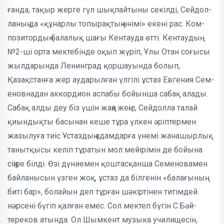
ғанда, тақыр жерге гүл шықпайтыны секілді, Сейдол­
ланың да «құнарлы топырақтың өнімі» екені рас. Ком­
позитордың балалық шағы Кентауда өтті. Кентаудың
№2-ші орта мекте­бінде оқып жүріп, Ұлы Отан со­ғысы
жылдарында Ленинград қор­шау­­ын­да болып,
Қазақстанға жер аудар­ылған үлгілі ұстаз Евгения Сем­
еновнадан ак­кордион аспабы бойынша сабақ алады.
Сабақ алды деу біз үшін жаңа жеңіл, Сейдолла талай
қиындықты басынан кеше тұра үлкен әріптермен
жазылуға тиіс Ұстаздың адамдарға үнемі жанашыр­лық
танытқысы келіп тұратын мол мейірі­мін де бойына
сіңіре білді. Өзі дүниемен қоштас­қанша Сем­еновамен
байланысын үзген жоқ, ұстаз да білгенін «балағы­ның
биті бар», бол­ай­ын деп тұрған шәкіртінен титімдей
нәрсені бүгіп қалған емес. Сол мектеп бүгін С.Бәй­
тереков атында. Ол Шым­кент музыка училищесін,