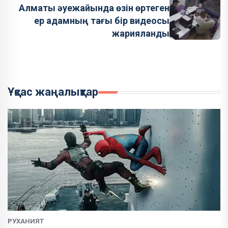
Алматы әуежайында өзін өртеген
ер адамның тағы бір видеосы
жарияланды
Ұқсас жаңалықтар
РУХАНИЯТ