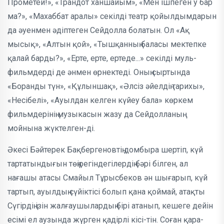
Прометей!», «Трандот хан­шай­ым», «Мен ішпеген у бар
ма?», «Махаб­бат аралы» секілді театр қойыл­дымдарын
да әуенмен әдіптеген Сей­дол­ла болатын. Ол «Ақ
мысық», «Алтын қой», «Тышқанның баласы мектепке
қалай барды?», «Ерте, ерте, ертеде...» секілді муль­
фильмдерді де әнмен өр­нек­­теді. Оның сыртында
«Боранды түн», «Құлыншақ», «Әлсіз әйелдің тари­хы»,
«Несібелі», «Ауылдан келген күйеу бала» көркем
фильмдерінің музыкасын жазу да Сейдолланың
мойнына жүктел­ген-ді.
Әкесі Бәйтерек Бақбергеновтің дом­быра шертіп, күй
тартатындығын төңірегіндегілердің бәрі білген, ал
нағашы атасы Смайыл Тұрысбеков ән шығарып, күй
тартып, ауылдың сүйік­тісі болып қана қоймай, атақты
Сүгірдің ізін жалғаушылардың бірі атанып, кешеге дейін
есімі ел аузында жүрген қадірлі кісі-тін. Соған қара­