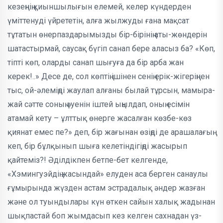
кезеңнің қиыншылығын елемей, келер күндерден
үміттенуді үй­рететін, алға жылжуды ғана мақсат
тұтатын өнерпаздарымызды бір-бірі­нің аты-жөндерін
шатастырмай, саусақ бүгіп санап бере аласыз ба? «Көп,
тіпті көп, оларды санап шығуға да бір арба жан
керек!..» Десе де, сол көптің ішінен сенің ерік-жігеріңнен
тыс, ой-әлеміңді жаулап алғаны бы­лай тұрсын, мамыра­
жай сәтте соның әуенін іштей ыңылдап, оның есімін
атамай кету – ұлттық өнерге жасалған көзбе-көз
қиянат емес пе?» деп, бір жағынан өзіңді де арашалағың
кеп, бір бұлқынып шыға келетіндігіңді жасыр­ып
қайтеміз?! Әділдікпен бетпе-бет келгенде,
«Хэмингуэйдің жасындай» елуден аса берген санаулы
ғұмырында жүзден астам эстрадалық әндер жаз­ған
және ол туындылары күн өткен сайын халық жадынан
шықпастай боп жымдас­ып кез келген сахнадан үз­