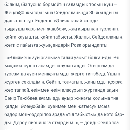
бәлкім, біз түсіне бер­мейтін ғаламдық тосын күш –
Жеңіс­тің 80 жылдығына Сейдолланың да 80 жылдығы
дәл келіп тұр. Ендеше «Әлия» талай жерде
тыңдаушыларымен жаңа бояу, жаңа қырынан түрленіп,
қайта қауышты, қайта табысты. Жалпы, Сей­долланың
жетпіс пайызға жуық әндерін Роза орындапты.
...«Әлиямен» ауырғаныма талай уа­қыт болған-ды. Ән
мақамы күллі санам­ды жаулап алды. Отырсам да,
тұрсам да әуен менің аяғымды жерге тигізбеді. Ұшып
жүрген секілдімін. Сөйтіп, тол­ға­т­ып, жанымды қоярға
жер таппай, өзім­мен-өзім аласұрып жүргенде ақын
Бәкір Тәжібаев аға­мыздың жыр жинағы қолы­ма­ тие
қал­ды. Өлең нобайы әуен­мен менің қатысуымсыз
өздерімен-өз­дері тез арада «тіл табысты» да кете бар­
ды. Дереу пиониноға отырдым...», – дейді Сейдол­ла