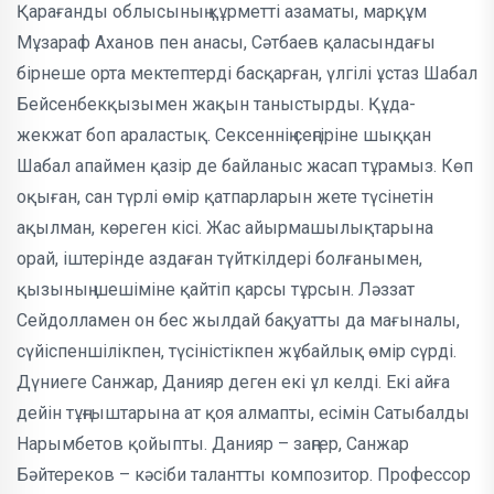
Қарағанды облысының құрметті аза­маты, марқұм
Мұзараф Аханов пен ана­сы, Сәтбаев қаласындағы
бірнеше орта мектептерді басқарған, үлгілі ұстаз Шабал
Бейсенбекқызымен жа­қын тан­ыс­тырды. Құда-
жекжат боп араластық. Сексеннің сеңгіріне шық­қан
Шабал апаймен қазір де байланыс жасап тұра­мыз. Көп
оқыған, сан түрлі өмір қатпар­ларын жете түсінетін
ақыл­м­ан, көреген кісі. Жас айырма­шы­лықтарына
орай, іштерінде аздаған түйткілдері болғаны­мен,
қызының шешіміне қайтіп қарсы тұрсын. Ләз­зат
Сейдолламен он бес жыл­дай бақ­уатты да мағыналы,
сүйіс­пеншілік­пен, түсіністікпен жұбайлық өмір сүрді.
Дүниеге Санжар, Данияр де­ген екі ұл келді. Екі айға
дейін тұңғыш­тар­ына ат қоя алмапты, есімін Саты­балды
Нарымбетов қойыпты. Дан­ияр – заңгер, Санжар
Бәйтереков – кәсіби талантты композитор. Профес­сор