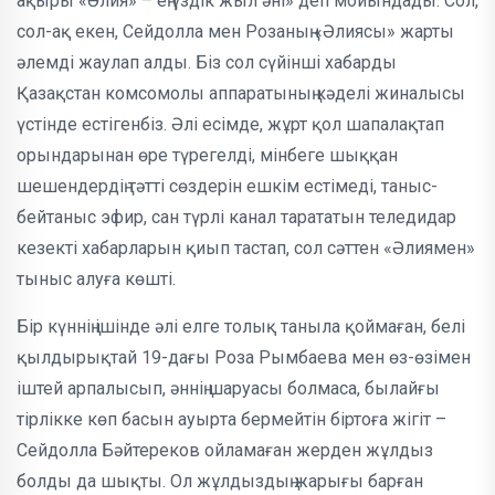
ақыры «Әлия» – ең үздік жыл әні» деп мойындады. Сол,
сол-ақ екен, Сей­долла мен Розаның «Әлия­сы» жарты
әлемді жаулап алды. Біз сол сүйінші ха­бар­ды
Қазақстан комсо­молы аппараты­ның кәделі жиналысы
үстінде естігенбіз. Әлі есімде, жұрт қол шапалақтап
орын­дарынан өре түре­гелді, мінбеге шыққан
шешендердің тәтті сөздерін ешкім естімеді, таныс-
бейтаныс эфир, сан түр­лі канал тара­татын теледидар
кезекті хабарларын қиып тастап, сол сәттен «Әлиямен»
тыныс алуға көшті.
Бір күннің ішінде әлі елге толық таны­ла қоймаған, белі
қылдырықтай 19-дағы Роза Рымбаева мен өз-өзімен
іштей арпалысып, әннің шаруасы бол­маса, былайғы
тірлікке көп басын ауыр­та бермейтін біртоға жігіт –
Сей­долла Бәйтереков ойламаған жерден жұлдыз
болды да шықты. Ол жұлдыз­дың жарығы барған