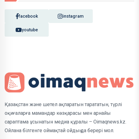
facebook
instagram
youtube
Қазақстан және шетел ақпаратын тарататын, түрлі
оқиғаларға мамандар көзқарасы мен арнайы
сараптама ұсынатын медиа құралы – Oimaqnews.kz.
Ойлана білгенге оймақтай ойдың да берері мол.