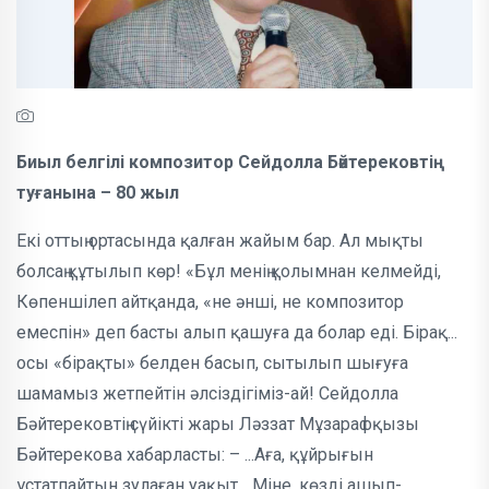
Биыл белгілі композитор Сейдолла Бәйтерековтің
туғанына – 80 жыл
Екі оттың ортасында қалған жайым бар. Ал мықты
болсаң құтылып көр! «Бұл менің қолымнан келмейді,
Көпеншілеп айтқанда, «не әнші, не композитор
емеспін» деп басты алып қашуға да болар еді. Бірақ...
осы «бірақты» белден басып, сытылып шығуға
шамамыз жетпейтін әлсіздігіміз-ай! Сейдолла
Бәйтерековтің сүйікті жары Ләззат Мұзарафқызы
Бәйтерекова хабарласты: – ...Аға, құйрығын
ұстатпайтын зулаған уақыт... Міне, көзді ашып-