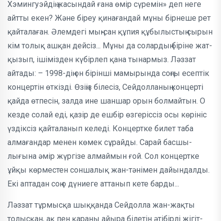
Хэмингуэйдің жасындай ғана өмір сүремін» деп неге
айтты екен? Және біреу қинағандай мұны бірнеше рет
қайталаған. Әлем­дегі мың-сан құпия құбылыстың сырын
кім толық ашқан дейсіз... Мұны да солардың біріне жат­
қызып, ішімізден күбірлеп қана тынар­мыз. Ләззат
айтады: – 1998-дің он бірін­ші мамырында соңғы есептік
концертін өткізді. Өзіңіз білесіз, Сейдолланың концерті
қайда өтпесін, залда ине шан­шар орын болмайтын. О
кезде солай еді, қазір де ешбір өзгеріссіз осы көрініс
үздіксіз қайталанып келеді. Концертке билет таба
алмағандар менен көмек сұрайды. Сарай басшы­
лығына әмір жүр­гізе алмаймын ғой. Сол концертке
ұйқы көрместен сон­шалық жан-тәнімен дай­ын­далды.
Екі аптадан соң о дүниеге аттанып кете барды...
Ләззат тұрмысқа шыққанда Сей­долла жан-жақты
толысқан, ақ пен қараны айыра білетін әтібірлі жігіт-