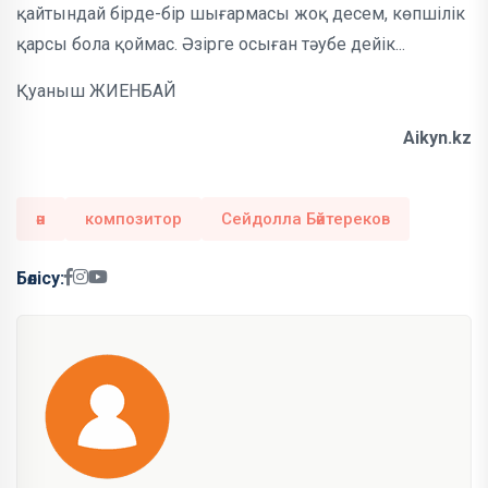
қай­тындай бірде-бір шығармасы жоқ десем, көпшілік
қарсы бола қоймас. Әзірге осыған тәубе дейік...
Қуаныш ЖИЕНБАЙ
Aikyn.kz
ән
композитор
Сейдолла Бәйтереков
Бөлісу: