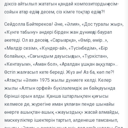
діксіз айтылып жататын қандай ком­позитордың есім-
сойын атар едіңіз десем, сіз кімге тоқтар едіңіз?!
Сейдолла Бәйтереков! Әне, «Әлия», «Дос туралы жыр»,
«Күнге табыну» ән­дері бірден жан дүниеңді баурап
әкетеді. Ол аз десеңіз, «Сары­арқа», «Өмір, өмір...»,
«Мөлдір сезім», «Күндер-ай», «Түсін­бедім», «Бір
болайық», «Сағындым дауысыңды», «Түркістан»,
«Кентауым», «Аман бол», «Аралдан ұшқан аққулар»...
Өстіп жалғасып кете береді. Жүз ән! Аз ба, көп пе?!
«Атақты «Әлия» 1975 жылы дүниеге келді. Келер
жылы «Алтын ор­фей» бүкіләлемдік ән бай­қауында
бірін­ші орын алды. Қанша іштарлықпен қи­ғысы
келмесе де, жүрегіне иман ұялаған пенде шы­найы
өнерге ашықтан-ашық «жауыз­дық» жасай алмайды,
мәс­кеуліктер ішек­терін тартып, әлденеше там­санып,