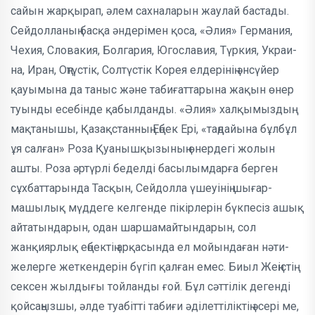
сайын жарқырап, әлем сахналар­ын жаулай бастады.
Сейдолланың басқа әндерімен қоса, «Әлия» Германия,
Че­хия, Словакия, Болгария, Югославия, Түркия, Украи­
на, Иран, Оңтүстік, Сол­түстік Корея елдерінің әнсүйер
қауымы­на да таныс және табиғаттарына жақын өнер
туынды есебінде қабылданды. «Әлия» халқымыздың
мақтанышы, Қа­зақ­станның Еңбек Ері, «таңдайына бұл­бұл
ұя салған» Роза Қуанышқызының өнердегі жолын
ашты. Роза әртүрлі бе­дел­ді басылымдарға берген
сұхбат­тар­ында Тасқын, Сейдолла үшеуінің шы­ғар­
машылық мүддеге келгенде пікірлерін бүкпесіз ашық
айта­тын­дарын, одан шаршамайтындарын, сол
жанқиярлық еңбектің арқасында ел мойындаған нәти­
желерге жеткендерін бүгіп қалған емес. Биыл Жеңістің
сексен жылды­ғы тойланды ғой. Бұл сәттілік дегенді
қой­саңызшы, әлде туабітті табиғи әділ­ет­тіліктің әсері ме,