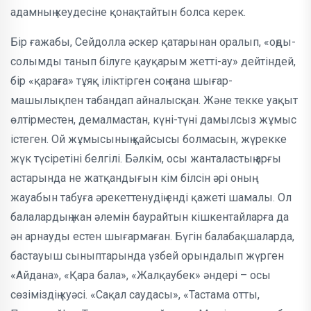
адамның кеудесіне қонақтайтын болса керек.
Бір ғажабы, Сейдолла әскер қа­тары­­нан оралып, «оңды-
солымды танып білуге қауқарым жетті-ау» дейтіндей,
бір «қараға» тұяқ іліктірген соң ғана шығар­
машылықпен табан­дап айналысқан. Және текке уақыт
өлтірместен, демал­мас­тан, күні-түні дамылсыз жұмыс
іс­те­ген. Ой жұ­мысы­ның қайсысы бол­масын, жүр­екке
жүк түсіретіні белгілі. Бәлкім, осы жанталастың арғы
астар­ында не жатқандығын кім білсін әрі оның
жауабын табуға әрекеттенудің енді қажеті шамалы. Ол
балалардың жан әлемін баурайтын кішкентайларға да
ән арнауды естен шығармаған. Бүгін бала­бақшаларда,
бастауыш сынып­тарында үзбей орындалып жүрген
«Ай­да­на», «Қара бала», «Жалқаубек» әндері – осы
сөзіміздің куәсі. «Сақал саудасы», «Тас­тама отты,