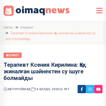
Негізгі
Әлеумет
Терапевт Ксения Кирилина: Қақ жиналған шәйнектен су
ішуге болмайды
ӘЛЕУМЕТ
Терапевт Ксения Кирилина: Қақ
жиналған шәйнектен су ішуге
болмайды
АВТОР
ОЙМАҚ
14 ШІЛДЕ, 2025
957