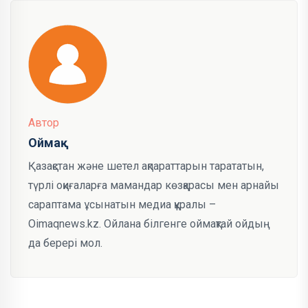
Автор
Оймақ
Қазақстан және шетел ақпараттарын тарататын,
түрлі оқиғаларға мамандар көзқарасы мен арнайы
сараптама ұсынатын медиа құралы –
Oimaqnews.kz. Ойлана білгенге оймақтай ойдың
да берері мол.