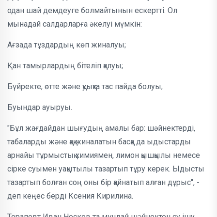
одан шай демдеуге болмайтынын ескертті. Ол
мынадай салдарларға әкелуі мүмкін:
Ағзада тұздардың көп жиналуы;
Қан тамырлардың бітеліп қалуы;
Бүйректе, өтте және қуықта тас пайда болуы;
Буындар ауыруы.
"Бұл жағдайдан шығудың амалы бар: шәйнектерді,
табаларды және қақ жиналатын басқа да ыдыстарды
арнайы тұрмыстық химиямен, лимон қышқылы немесе
сірке суымен уақытылы тазартып тұру керек. Ыдысты
тазартып болған соң оны бір қайнатып алған дұрыс", -
деп кеңес берді Ксения Кирилина.
Терапевт Иван Носков та мұндай шәйнектен су ішу