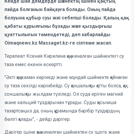
Кейде шай демдерде шәйнектің ішінен қақтың
пайда болғанын байқауға болады. Оның пайда
болуына құбыр суы жиі себепші болады. Қалың қақ
қабаты құрылғыны бұзады және қыздырғыш
қуаттылығын төмендетеді, деп хабарлайды
Oimaqnews.kz Massaget.kz-ге сілтеме жасап.
Терапевт Ксения Кирилина қақ жиналған шәйнектегі су
таза емес екенін ескертті.
"Әкті қақ жаман көрінеді және мұндай шәйнекте қайнаған
су таза секілді көрінбейді. Су қаншалықты қатты болса, қақ
соншалықты жылдам түзіледі. Ол суда еріген магний
және кальций тұздарынан тұрады. Суды қосымша
тазартсаңыз да, оның құрамында бәрібір тұздардың
бөлігі қалады", - дейді дәрігер.
Дәрігер ішіне қақ жиналған шәйнектен су ішуге және