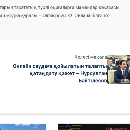
тарын тарататын, түрлі оқиғаларға мамандар көзқарасы
н медиа құралы – Oimaqnews.kz. Ойлана білгенге
.
Келесі мақала
Онлайн саудаға қойылатын талапты
қатаңдату қажет – Нұрсұлтан
Байтілесов