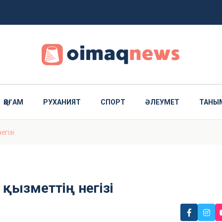
е берді
ҚОҒАМ
РУХАНИЯТ
СПОРТ
ӘЛЕУМЕТ
ТАНЫ
егізі
 қызметтің негізі