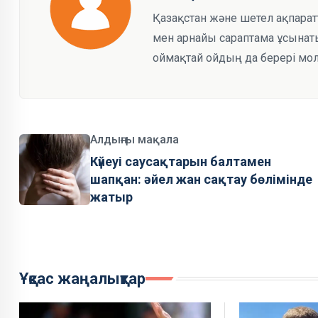
Қазақстан және шетел ақпарат
мен арнайы сараптама ұсынаты
оймақтай ойдың да берері мол
Алдыңғы мақала
Күйеуі саусақтарын балтамен
шапқан: әйел жан сақтау бөлімінде
жатыр
Ұқсас жаңалықтар