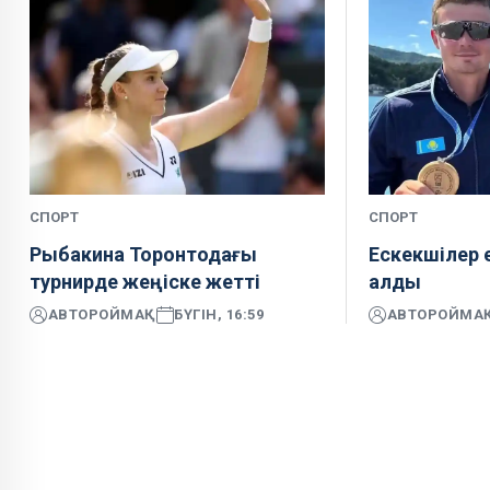
СПОРТ
СПОРТ
Рыбакина Торонтодағы
Ескекшілер 
турнирде жеңіске жетті
алды
АВТОР
ОЙМАҚ
БҮГІН, 16:59
АВТОР
ОЙМА