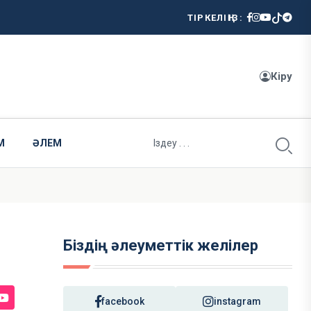
ТІРКЕЛІҢІЗ:
Кіру
М
ӘЛЕМ
Біздің әлеуметтік желілер
facebook
instagram