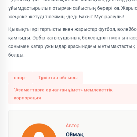
ұйымдастырылып отырған сайыстың берері көп. Жарыст
жеңіске жетуді тілеймін,-деді Бахыт Мүсірәліұлы!
Қызықты әрі тартысты өткен жарыстар футбол, волейбол,
қамтыды. Әрбір қатысушының белсенділігі мен ынтасы 
сонымен қатар ұжымдар арасындағы ынтымақтастық п
болды.
спорт
Түркістан облысы
"Азаматтарға арналған үкімет» мемлекеттік
корпорация
Автор
Оймақ