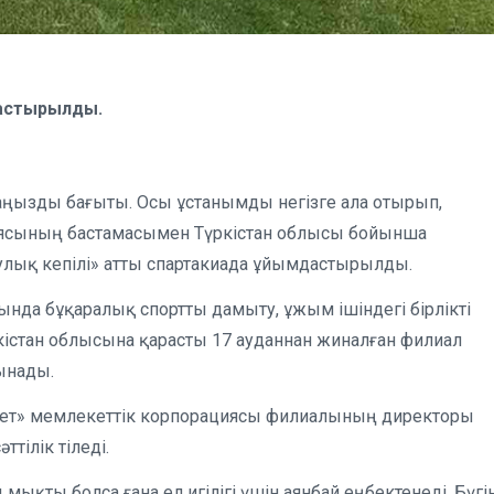
дастырылды.
маңызды бағыты. Осы ұстанымды негізге ала отырып,
циясының бастамасымен Түркістан облысы бойынша
улық кепілі» атты спартакиада ұйымдастырылды.
нда бұқаралық спортты дамыту, ұжым ішіндегі бірлікті
ркістан облысына қарасты 17 ауданнан жиналған филиал
сынады.
імет» мемлекеттік корпорациясы филиалының директоры
тілік тіледі.
 мықты болса ғана ел игілігі үшін аянбай еңбектенеді. Бүгін