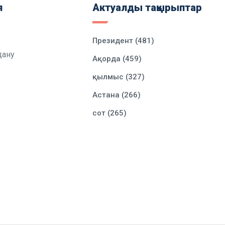
я
Актуалды тақырыптар
Президент (481)
дану
Ақорда (459)
қылмыс (327)
Астана (266)
сот (265)