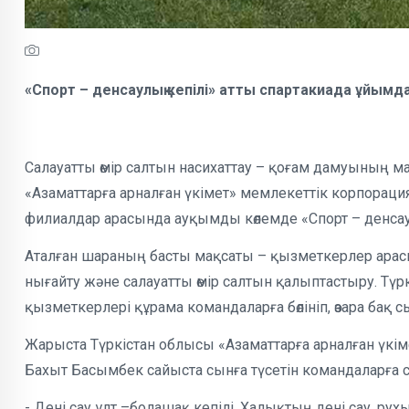
«Спорт – денсаулық кепілі» атты спартакиада ұйым
Салауатты өмір салтын насихаттау – қоғам дамуының 
«Азаматтарға арналған үкімет» мемлекеттік корпора
филиалдар арасында ауқымды көлемде «Спорт – денса
Аталған шараның басты мақсаты – қызметкерлер арасы
нығайту және салауатты өмір салтын қалыптастыру. Тү
қызметкерлері құрама командаларға бөлініп, өзара бақ 
Жарыста Түркістан облысы «Азаматтарға арналған үк
Бахыт Басымбек сайыста сынға түсетін командаларға сәт
- Дені сау ұлт –болашақ кепілі. Халықтың дені сау, рухы