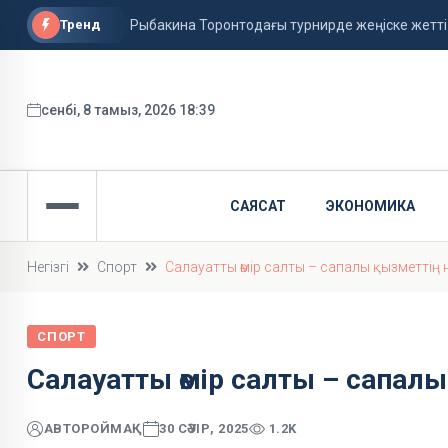
Тренд
Рыбакина Торонтодағы турнирде жеңіске жетті
Қазақстанда аптап ыстық сақталады
Украина КҚК нысандарға шабуыл жасамауға уәд
сенбі, 8 тамыз, 2026 18:39
САЯСАТ
ЭКОНОМИКА
Негізгі
Спорт
Салауатты өмір салты – сапалы қызметтің н
СПОРТ
Салауатты өмір салты – сапалы
АВТОР
ОЙМАҚ
30 СӘУІР, 2025
1.2K