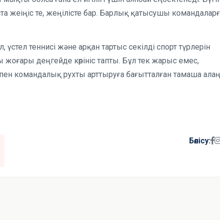
а жеіңіс те, жеңілісте бар. Барлық қатысушы командаларғ
 үстел теннисі және арқан тартыс секілді спорт түрлерін
жоғары деңгейде көрініс тапты. Бұл тек жарыс емес,
ен командалық рухты арттыруға бағытталған тамаша ала
Бөлісу: