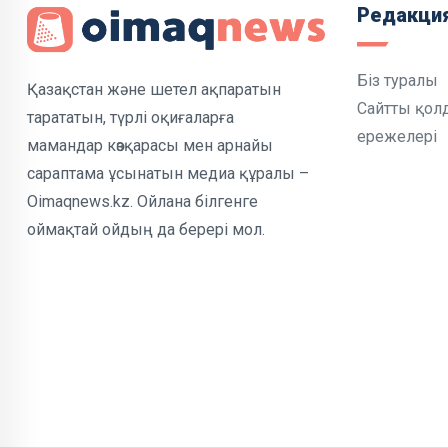
Редакци
Біз туралы
Қазақстан және шетел ақпаратын
Сайтты қол
тарататын, түрлі оқиғаларға
ережелері
мамандар көзқарасы мен арнайы
сараптама ұсынатын медиа құралы –
Oimaqnews.kz. Ойлана білгенге
оймақтай ойдың да берері мол.