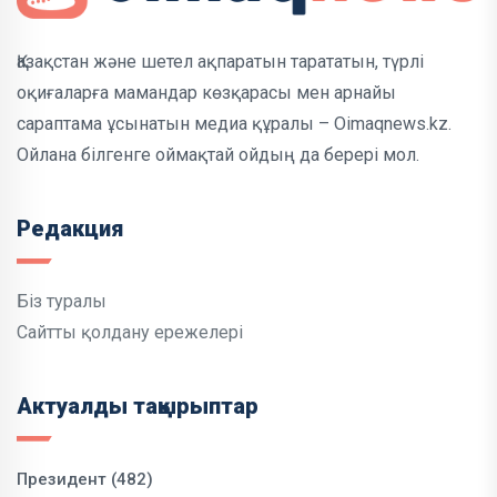
Қазақстан және шетел ақпаратын тарататын, түрлі
оқиғаларға мамандар көзқарасы мен арнайы
сараптама ұсынатын медиа құралы – Oimaqnews.kz.
Ойлана білгенге оймақтай ойдың да берері мол.
Редакция
Біз туралы
Сайтты қолдану ережелері
Актуалды тақырыптар
Президент (482)