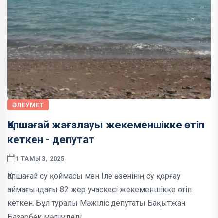
ӘЛЕУМЕТ
Қапшағай жағалауы жекеменшікке өтіп
кеткен - депутат
1 ТАМЫЗ, 2025
Қапшағай су қоймасы мен Іле өзенінің су қорғау
аймағындағы 82 жер учаскесі жекеменшікке өтіп
кеткен. Бұл туралы Мәжіліс депутаты Бақытжан
Базарбек мәлімдеді.