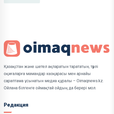
Қазақстан және шетел ақпаратын тарататын, түрлі
оқиғаларға мамандар көзқарасы мен арнайы
сараптама ұсынатын медиа құралы – Oimaqnews.kz.
Ойлана білгенге оймақтай ойдың да берері мол.
Редакция