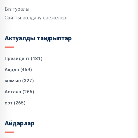
Біз туралы
Сайтты қолдану ережелері
Актуалды тақырыптар
Президент (481)
Ақорда (459)
қылмыс (327)
Астана (266)
сот (265)
Айдарлар