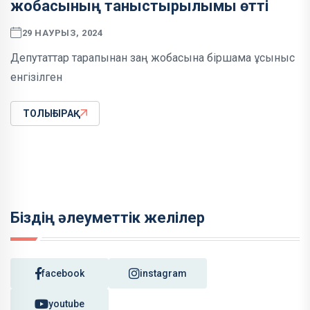
жобасының таныстырылымы өтті
29 НАУРЫЗ, 2024
Депутаттар тарапынан заң жобасына біршама ұсыныс
енгізілген
ТОЛЫҒЫРАҚ
Біздің әлеуметтік желілер
facebook
instagram
youtube