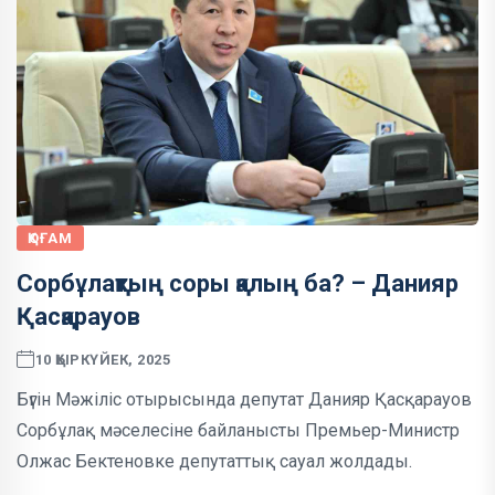
ҚОҒАМ
Сорбұлақтың соры қалың ба? – Данияр
Қасқарауов
10 ҚЫРКҮЙЕК, 2025
Бүгін Мәжіліс отырысында депутат Данияр Қасқарауов
Сорбұлақ мәселесіне байланысты Премьер-Министр
Олжас Бектеновке депутаттық сауал жолдады.