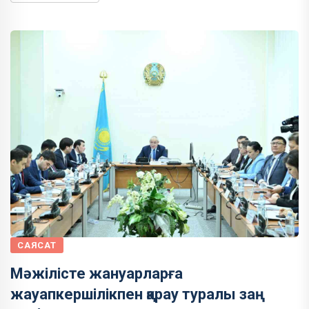
САЯСАТ
Мәжілісте жануарларға
жауапкершілікпен қарау туралы заң