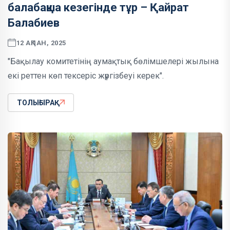
балабақша кезегінде тұр – Қайрат
Балабиев
12 АҚПАН, 2025
"Бақылау комитетінің аумақтық бөлімшелері жылына
екі реттен көп тексеріс жүргізбеуі керек".
ТОЛЫҒЫРАҚ