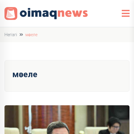
Негізгі
мәселе
мәселе