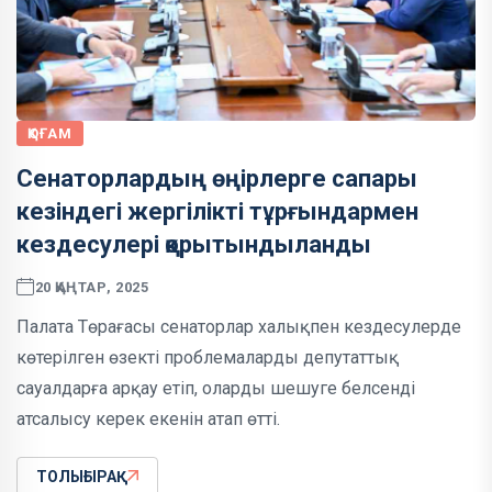
ҚОҒАМ
Сенаторлардың өңірлерге сапары
кезіндегі жергілікті тұрғындармен
кездесулері қорытындыланды
20 ҚАҢТАР, 2025
Палата Төрағасы сенаторлар халықпен кездесулерде
көтерілген өзекті проблемаларды депутаттық
сауалдарға арқау етіп, оларды шешуге белсенді
атсалысу керек екенін атап өтті.
ТОЛЫҒЫРАҚ