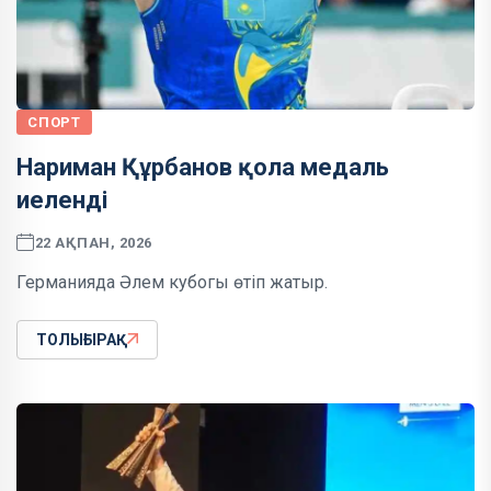
СПОРТ
Нариман Құрбанов қола медаль
иеленді
22 АҚПАН, 2026
Германияда Әлем кубогы өтіп жатыр.
ТОЛЫҒЫРАҚ