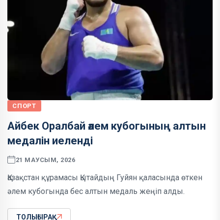
СПОРТ
Айбек Оралбай әлем кубогының алтын
медалін иеленді
21 МАУСЫМ, 2026
Қазақстан құрамасы Қытайдың Гуйян қаласында өткен
әлем кубогында бес алтын медаль жеңіп алды.
ТОЛЫҒЫРАҚ