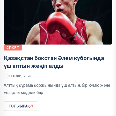
СПОРТ
Қазақстан бокстан Әлем кубогында
үш алтын жеңіп алды
27 СӘУІР, 2026
Ұлттық құрама қоржынында үш алтын, бір күміс және
үш қола медаль бар.
ТОЛЫҒЫРАҚ