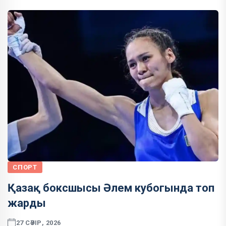
СПОРТ
Қазақ боксшысы Әлем кубогында топ
жарды
27 СӘУІР, 2026