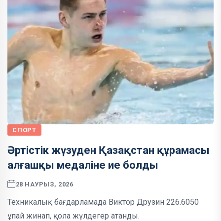
СПОРТ
Әртістік жүзуден Қазақстан құрамасы
алғашқы медаліне ие болды
28 НАУРЫЗ, 2026
Техникалық бағдарламада Виктор Друзин 226.6050
ұпай жинап, қола жүлдегер атанды.