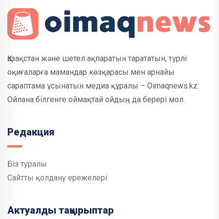
Қазақстан және шетел ақпаратын тарататын, түрлі
оқиғаларға мамандар көзқарасы мен арнайы
сараптама ұсынатын медиа құралы – Oimaqnews.kz.
Ойлана білгенге оймақтай ойдың да берері мол.
Редакция
Біз туралы
Сайтты қолдану ережелері
Актуалды тақырыптар