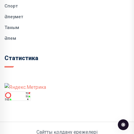
Спорт
Әлеумет
Таным
Әлем
Статистика
Сайтты қолдану ережелері