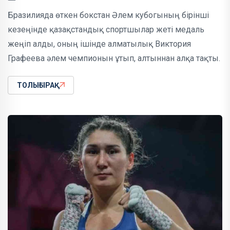
Бразилияда өткен бокстан Әлем кубогының бірінші
кезеңінде қазақстандық спортшылар жеті медаль
жеңіп алды, оның ішінде алматылық Виктория
Графеева әлем чемпионын ұтып, алтыннан алқа тақты.
ТОЛЫҒЫРАҚ