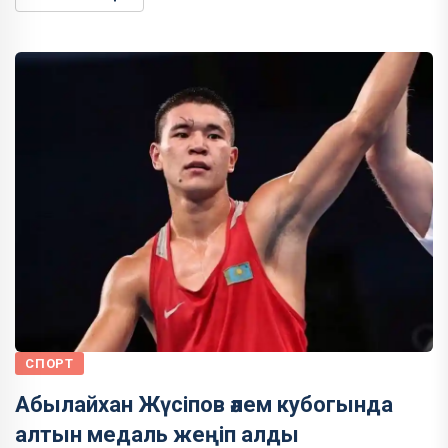
СПОРТ
Абылайхан Жүсіпов әлем кубогында
алтын медаль жеңіп алды