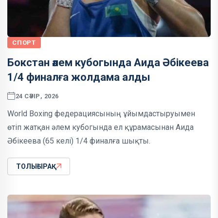
СПОРТ
Бокстан әлем кубогында Аида Әбікеева
1/4 финалға жолдама алды
24 СӘУІР, 2026
World Boxing федерациясының ұйымдастыруымен
өтіп жатқан әлем кубогында ел құрамасынан Аида
Әбікеева (65 келі) 1/4 финалға шықты.
ТОЛЫҒЫРАҚ