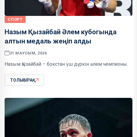
СПОРТ
Назым Қызайбай Әлем кубогында
алтын медаль жеңіп алды
21 МАУСЫМ, 2026
Назым Қызайбай – бокстан үш дүркін әлем чемпионы.
ТОЛЫҒЫРАҚ