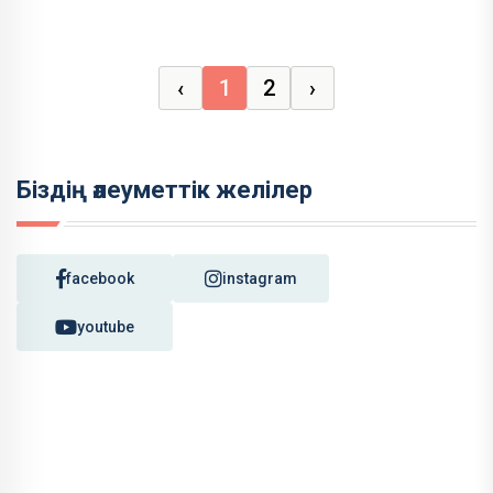
‹
1
2
›
Біздің әлеуметтік желілер
facebook
instagram
youtube