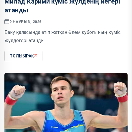
Милад Карими күміс жүлденің иегері
атанды
9 НАУРЫЗ, 2026
Баку қаласында өтіп жатқан Әлем кубогының күміс
жүлдегері атанды.
ТОЛЫҒЫРАҚ