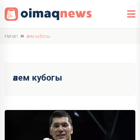
Негізгі
әлем кубогы
әлем кубогы