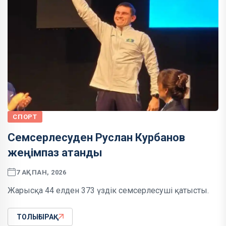
СПОРТ
Семсерлесуден Руслан Курбанов
жеңімпаз атанды
7 АҚПАН, 2026
Жарысқа 44 елден 373 үздік семсерлесуші қатысты.
ТОЛЫҒЫРАҚ