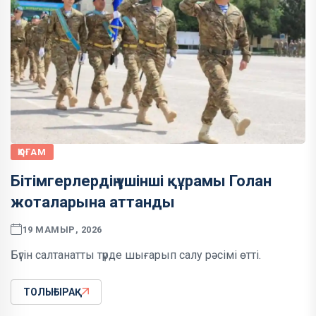
ҚОҒАМ
Бітімгерлердің үшінші құрамы Голан
жоталарына аттанды
19 МАМЫР, 2026
Бүгін салтанатты түрде шығарып салу рәсімі өтті.
ТОЛЫҒЫРАҚ