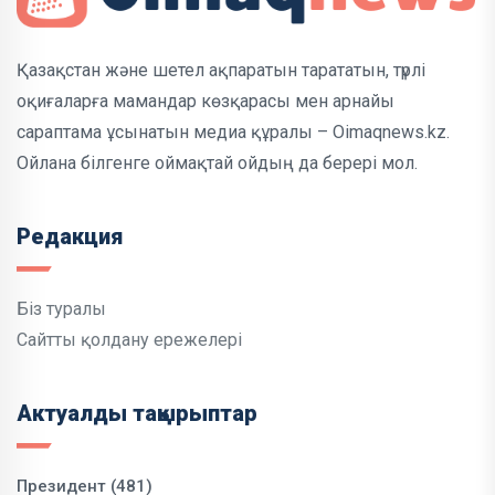
Қазақстан және шетел ақпаратын тарататын, түрлі
оқиғаларға мамандар көзқарасы мен арнайы
сараптама ұсынатын медиа құралы – Oimaqnews.kz.
Ойлана білгенге оймақтай ойдың да берері мол.
Редакция
Біз туралы
Сайтты қолдану ережелері
Актуалды тақырыптар
Президент (481)