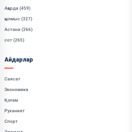
Ақорда (459)
қылмыс (327)
Астана (266)
сот (265)
Айдарлар
Саясат
Экономика
Қоғам
Руханият
Спорт
Әлеумет